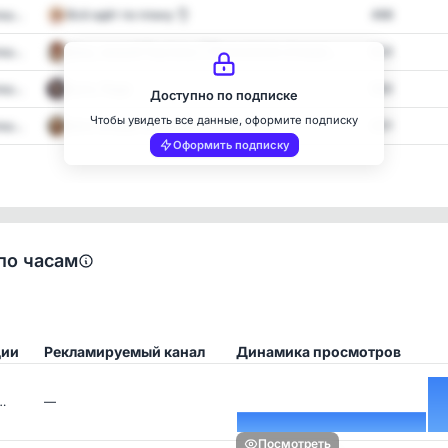
ш...
Всё идёт по плану 👌
466
ш...
Даш, закрой Гештальт | Психология отноше...
623
ш...
Быть Леди
563
Доступно по подписке
Чтобы увидеть все данные, оформите подписку
ш...
Шла Ксюша по шоссе | Психология
401
Оформить подписку
по часам
ции
Рекламируемый канал
Динамика просмотров
…
—
Посмотреть