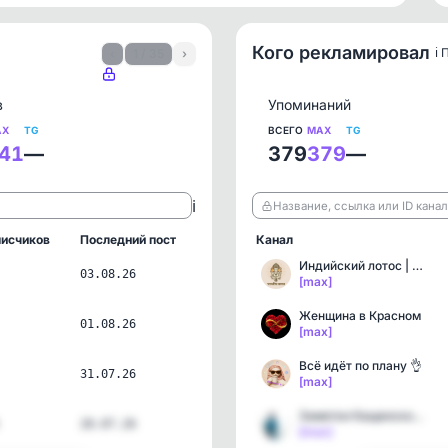
Кого рекламировал
ℹ️
‹
1 / 35
›
в
Упоминаний
AX
TG
ВСЕГО
MAX
TG
41
—
379
379
—
ℹ️
Название, ссылка или ID кана
исчиков
Последний пост
Канал
Индийский лотос | Самора…
03.08.26
[max]
Женщина в Красном
01.08.26
[max]
Всё идёт по плану 👌
31.07.26
[max]
Заметки Кащенского врача
28.07.26
[max]