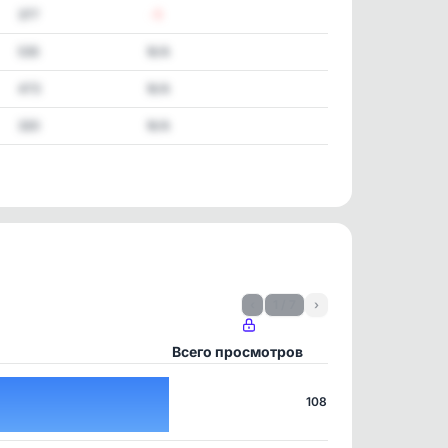
377
-5
535
N/A
473
N/A
320
N/A
‹
1 / 7
›
Всего просмотров
108