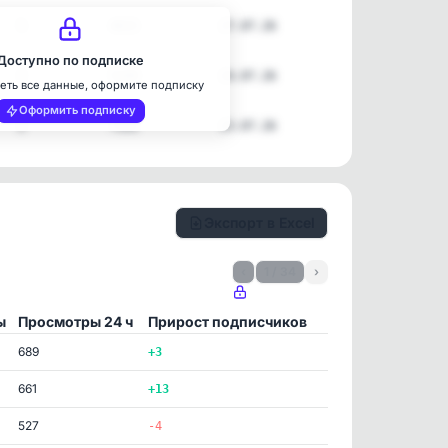
5
4615
27.07.26
Доступно по подписке
2
5249
24.07.26
еть все данные, оформите подписку
Оформить подписку
2
7191
23.07.26
Экспорт в Excel
‹
1 / 34
›
ы
Просмотры 24 ч
Прирост подписчиков
689
+3
661
+13
527
-4