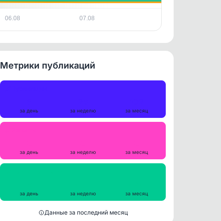
06.08
07.08
Метрики публикаций
Публикации
5
26
102
за день
за неделю
за месяц
Репосты
0
0
0
за день
за неделю
за месяц
Просмотры на пост
385
405
424
за день
за неделю
за месяц
Данные за последний месяц