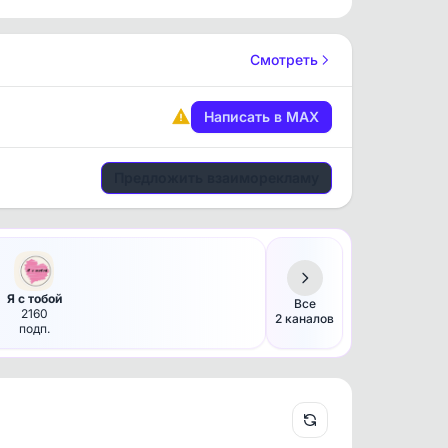
Смотреть
Написать в MAX
Предложить взаиморекламу
Я с тобой
Все
2160
2 каналов
подп.