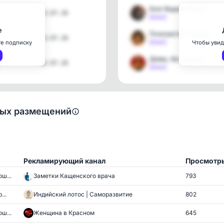
Блог Вадима Калантарова
13.07.26
[max]
е
Психоактив Таисии Сердце…
13.07.26
[max]
те подписку
Чтобы увид
Дамы, без драмы | Афелия…
13.07.26
[max]
ных размещений
Рекламирующий канал
Просмотр
ш...
Заметки Кащенского врача
793
...
Индийский лотос | Саморазвитие
802
ш...
Женщина в Красном
645