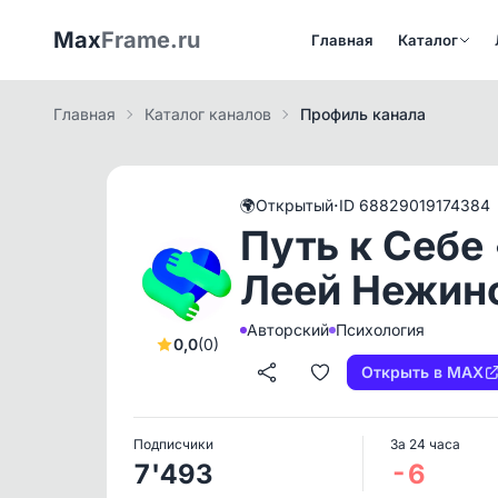
Max
Frame.ru
Главная
Каталог
Главная
Каталог каналов
Профиль канала
·
🌍
Открытый
ID 68829019174384
Путь к Себе 
Леей Нежин
Авторский
Психология
0,0
(0)
Открыть в MAX
Подписчики
За 24 часа
7'493
-6