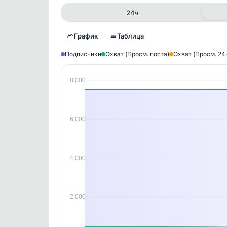
24ч
График
Таблица
Подписчики
Охват (Просм. поста)
Охват (Просм. 24
8,000
Исто
В этом
этим д
Войдите
, чтобы оста
6,000
контен
4,000
2,000