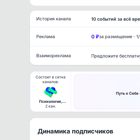
История канала
10 событий за всё вр
0 ₽
·
Реклама
за размещение
1
Взаимореклама
Предложите бесплатн
Состоит в сетке
каналов:
Путь к Себе 
Психология,
саморазвитие,
2 кан.
отношения
Динамика подписчиков