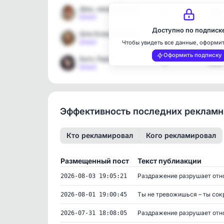
Даш, закрой Гештальт | П…
2
5031
[max]
Доступно по подписк
Шла Ксюша по шоссе | Пси…
2
4147
[max]
Чтобы увидеть все данные, оформи
Оформить подписку
Быть Леди
2
6534
[max]
Эффективность последних реклам
Кто рекламировал
Кого рекламировал
Размещенный пост
Текст публиакции
Раздражение разрушает отно
2026-08-03 19:05:21
Ты не тревожишься – ты сокр
2026-08-01 19:00:45
Раздражение разрушает отно
2026-07-31 18:08:05