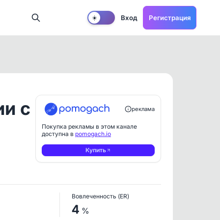
Вход
Регистрация
☀️
ии с
реклама
Покупка рекламы в этом канале
доступна в
pomogach.io
Купить
Вовлеченность (ER)
4
%