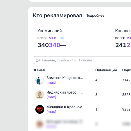
Кто рекламировал
ℹ️ Подробнее
Упоминаний
Канало
ВСЕГО
MAX
TG
ВСЕГО
M
340
340
—
241
2
Название, ссылка или ID канала…
Канал
Публикаций
Подп
Заметки Кащенского врача
4
7142
[max]
Индийский лотос | Самора…
3
8828
[max]
Женщина в Красном
1
9232
[max]
Всё идёт по плану 👌
4
5286
[max]