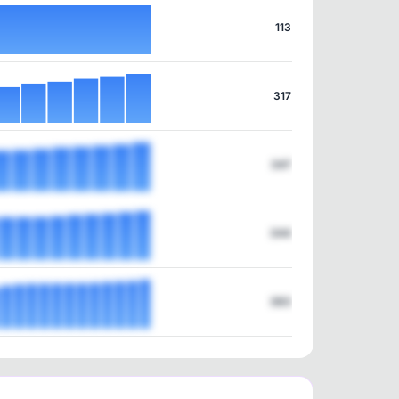
113
317
347
344
383