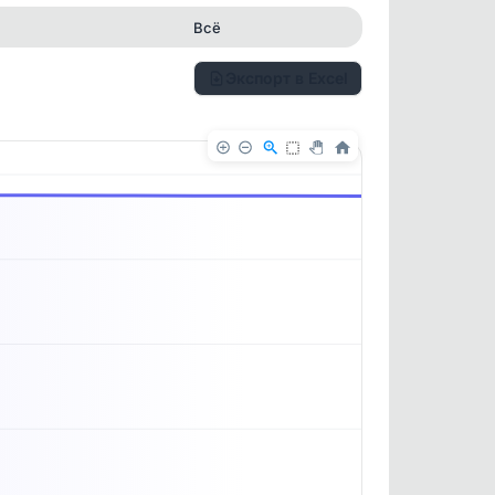
Всё
Экспорт в Excel
✕
✕
. По
ность