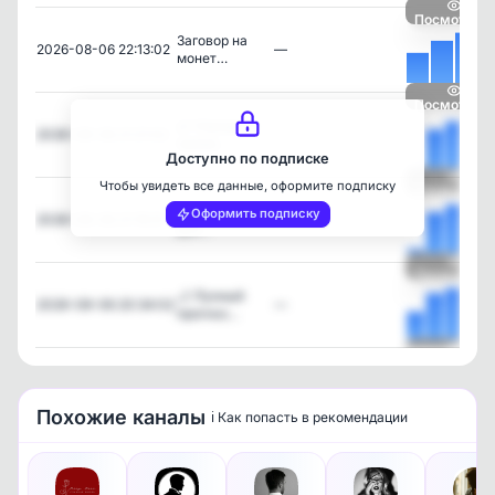
Посмотреть
Заговор на
2026-08-06 22:13:02
—
монет…
Посмотреть
🌿 Народные
2026-08-06 21:21:02
—
приме…
Доступно по подписке
Чтобы увидеть все данные, оформите подписку
Посмотреть
Получите 400
Оформить подписку
2026-08-06 21:19:31
—
руб…
Посмотреть
🌙 Лунный
2026-08-06 20:34:02
—
прогноз…
Посмотреть
Похожие каналы
ℹ️ Как попасть в рекомендации