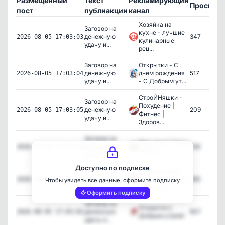
Размещенный
Текст
Рекламирующий
Просмот
пост
публиакции
канал
Хозяйка на
Заговор на
кухне - лучшие
денежную
347
2026-08-05 17:03:03
кулинарные
удачу и...
рец...
Заговор на
Открытки - С
денежную
днем рождения
517
2026-08-05 17:03:04
удачу и...
- С Добрым ут...
СтроЙНяшки -
Заговор на
Похудение |
денежную
209
2026-08-05 17:03:05
Фитнес |
удачу и...
Здоров...
Заговор на
Моя дача | Сад и
денежную
230
2026-08-05 17:03:06
огород
удачу и...
Доступно по подписке
Заговор на
Зеркало души |
денежную
Красивые стихи
265
2026-08-05 17:03:07
Чтобы увидеть все данные, оформите подписку
удачу и...
и цитаты о...
Оформить подписку
Заговор на
Открытки с
денежную
807
2026-08-05 17:03:02
Добрым утром!
удачу и...