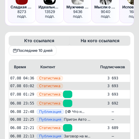
Сладкая жизнь | Психология
Идеальный незнакомец
Мужчина в твоей голове
Мысли о влажном
8273
13529
9436
9040
1688
подп.
подп.
подп.
подп.
подп.
Кто ссылался
На кого ссылался
Последние 10 дней
Время
Контент
Подписчиков
К
—
Статистика
07.08 04:36
3 693
—
Статистика
07.08 03:02
3 693
—
Статистика
07.08 01:29
+1
3 693
—
Статистика
06.08 23:55
+3
3 692
—
Публикация
‍ ()🚫 Что н...
06.08 22:48
—
—
Публикация
Пригон Авто ...
06.08 22:25
—
—
Статистика
06.08 22:21
+3
3 689
—
Публикация
Заговор на м...
06.08 22:13
—