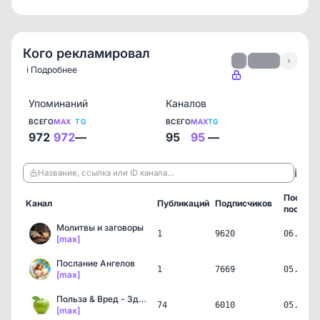
Кого рекламировал
‹
1 / 14
›
ℹ️ Подробнее
Упоминаний
Каналов
ВСЕГО
MAX
TG
ВСЕГО
MAX
TG
972
972
—
95
95
—
ℹ️
Название, ссылка или ID канала…
Послед
Канал
Публикаций
Подписчиков
пост
Молитвы и заговоры
1
9620
06.08.2
[max]
Послание Ангелов
1
7669
05.08.2
[max]
Польза & Вред - Здоровье…
74
6010
05.08.2
[max]