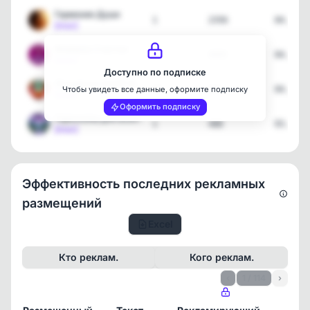
Гармония Души
1
2356
04.08.2
[max]
Формула Счастья
1
8085
04.08.2
[max]
Доступно по подписке
Лучшее из СССР! Вспомним…
37
821
04.08.2
Чтобы увидеть все данные, оформите подписку
[max]
Оформить подписку
Гороскопы для всех!
1
488
03.08.2
[max]
Эффективность последних рекламных
размещений
Excel
Кто реклам.
Кого реклам.
‹
1 / 114
›