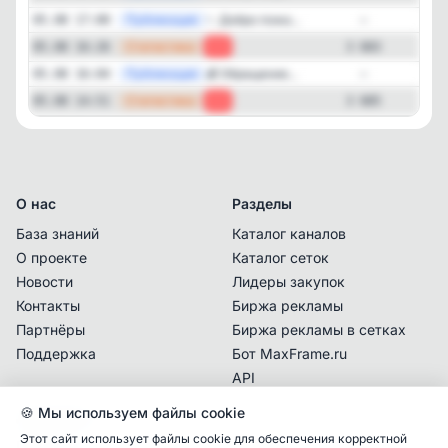
—
Публикация
✨ Добро пожа...
05.08 17:00
—
—
Статистика
05.08 16:26
-2
3 683
—
Публикация
💰 Обращение...
05.08 16:04
—
—
Статистика
05.08 14:51
-1
3 685
О нас
Разделы
База знаний
Каталог каналов
О проекте
Каталог сеток
Новости
Лидеры закупок
Контакты
Биржа рекламы
Партнёры
Биржа рекламы в сетках
Поддержка
Бот MaxFrame.ru
API
🍪 Мы используем файлы cookie
Документы
Этот сайт использует файлы cookie для обеспечения корректной
Политика