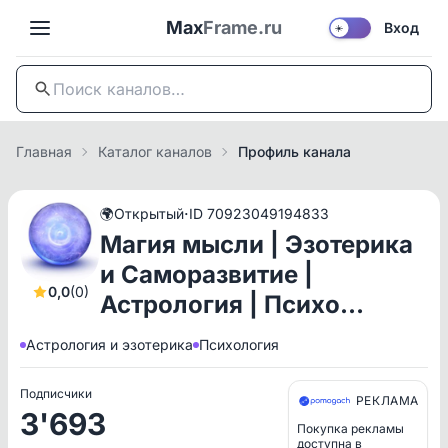
Max
Frame.ru
Вход
☀️
Главная
Каталог каналов
Профиль канала
·
🌍
Открытый
ID 70923049194833
Магия мысли | Эзотерика
и Саморазвитие |
0,0
(0)
Астрология | Психо…
Астрология и эзотерика
Психология
Подписчики
РЕКЛАМА
3'693
Покупка рекламы
доступна в