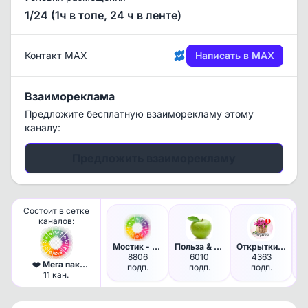
1/24 (1ч в топе, 24 ч в ленте)
Контакт MAX
Написать в MAX
Взаимореклама
Предложите бесплатную взаиморекламу этому
каналу:
Предложить взаиморекламу
Состоит в сетке
каналов:
Мостик - Твой личный ГОРОСКОП
Польза & Вред - Здоровье | По…
Открытки с Добрым утром!
8806
6010
4363
❤️ Мега пак
подп.
подп.
подп.
Взрослая ЖЦА 💰
11 кан.