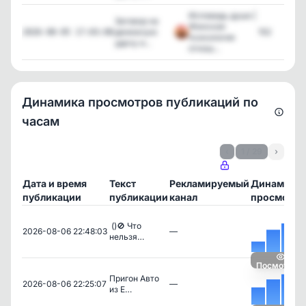
Исповедь души |
Заговор на
Женская
денежную
152
2026-08-05 17:03:08
психология
удачу и...
отнош...
Динамика просмотров публикаций по
часам
‹
1 / 29
›
Дата и время
Текст
Рекламируемый
Динамика
публикации
публикации
канал
просмотро
‍ ()🚫 Что
2026-08-06 22:48:03
—
нельзя…
Посмотреть
Пригон Авто
2026-08-06 22:25:07
—
из Е…