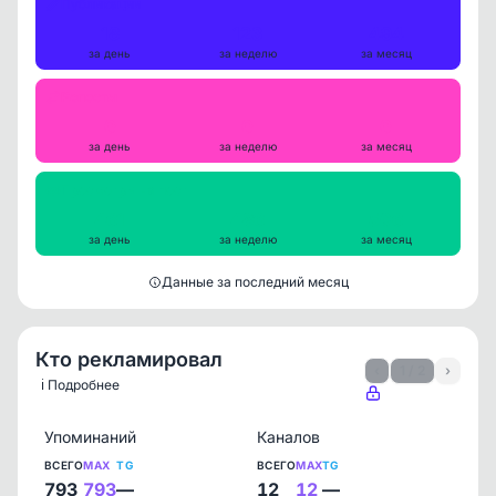
Публикации
18
123
494
за день
за неделю
за месяц
Репосты
0
0
0
за день
за неделю
за месяц
Просмотры на пост
461
486
506
за день
за неделю
за месяц
Данные за последний месяц
Кто рекламировал
‹
1 / 2
›
ℹ️ Подробнее
Упоминаний
Каналов
ВСЕГО
MAX
TG
ВСЕГО
MAX
TG
793
793
—
12
12
—