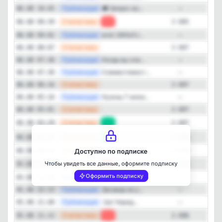
—
Публикация
🕊 Запрос во...
06.08 10:45
—
—
Статистика
06.08 09:39
-2
3 695
—
Публикация
erid: 2W5zFJ...
06.08 09:02
—
—
Статистика
06.08 08:07
3 697
—
Публикация
Когда вы оче...
06.08 07:38
—
—
Публикация
Совместимост...
06.08 07:30
—
—
Статистика
06.08 06:34
3 697
—
Публикация
Нужны 7 жела...
06.08 05:16
—
—
Статистика
06.08 05:01
3 697
Закрыть
—
Статистика
06.08 03:29
+1
3 697
—
Статистика
06.08 01:55
+1
3 696
—
Статистика
06.08 00:22
3 695
Доступно по подписке
—
Статистика
Чтобы увидеть все данные, оформите подписку
05.08 22:47
-1
3 695
Оформить подписку
—
Публикация
🚫 Что нельз...
05.08 22:38
—
—
Публикация
Заговор на у...
05.08 22:13
—
—
Публикация
‍ ()🌿 Народ...
05.08 21:40
—
—
Статистика
05.08 21:13
-2
3 696