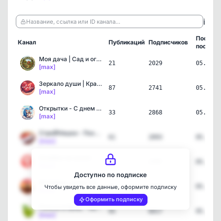
ℹ️
Название, ссылка или ID канала…
Послед
Канал
Публикаций
Подписчиков
пост
Моя дача | Сад и огород
21
2029
05.08.2
[max]
Зеркало души | Красивые …
87
2741
05.08.2
[max]
Открытки - С днем рожден…
33
2868
05.08.2
[max]
СтроЙНяшки - Похудение |…
61
2093
05.08.2
[max]
Хозяйка на кухне - лучши…
90
2787
05.08.2
[max]
Доступно по подписке
Исповедь души | Женская …
91
1659
05.08.2
Чтобы увидеть все данные, оформите подписку
[max]
Оформить подписку
Польза & Вред - Здоровье…
95
6017
05.08.2
[max]