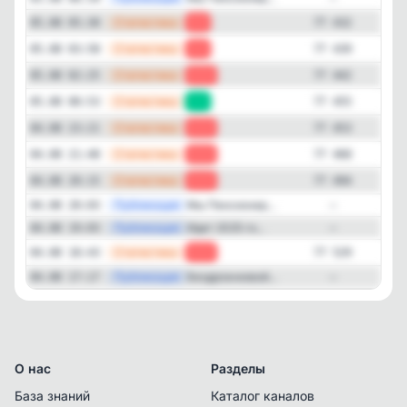
—
Статистика
05.08 05:30
-7
77 432
—
Статистика
05.08 03:58
-3
77 439
—
Статистика
05.08 02:25
-13
77 442
—
Статистика
05.08 00:53
+2
77 455
—
Статистика
04.08 23:21
-15
77 453
—
Статистика
04.08 21:48
-26
77 468
—
Статистика
04.08 20:15
-35
77 494
—
Публикация
Мы Пенсионер...
04.08 20:03
—
—
Публикация
Идет 2025 го...
04.08 19:03
—
—
Статистика
04.08 18:43
-32
77 529
—
Публикация
Бездрожжевой...
04.08 17:17
—
О нас
Разделы
База знаний
Каталог каналов