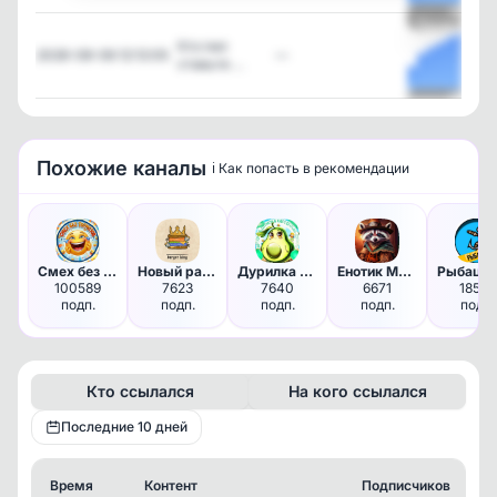
Посмотреть
Кто пил
2026-08-06 12:12:05
—
ставьте …
Посмотреть
Похожие каналы
ℹ️ Как попасть в рекомендации
Смех без тормозов
Новый ракурс
Дурилка картонная | Женский ю…
Енотик Милори
100589
7623
7640
6671
18568
подп.
подп.
подп.
подп.
подп.
Кто ссылался
На кого ссылался
Последние 10 дней
Время
Контент
Подписчиков
К