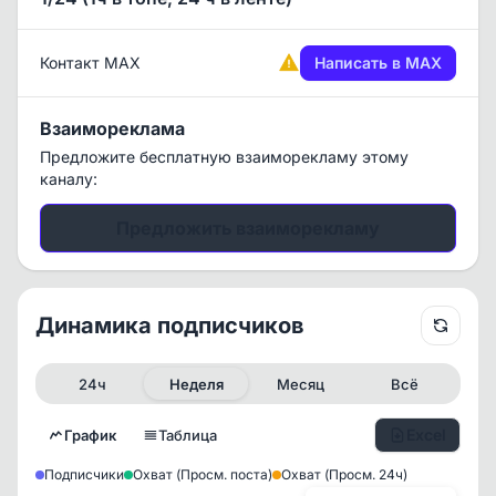
Контакт MAX
Написать в MAX
Взаимореклама
Предложите бесплатную взаиморекламу этому
каналу:
Предложить взаиморекламу
Динамика подписчиков
24ч
Неделя
Месяц
Всё
Excel
График
Таблица
Подписчики
Охват (Просм. поста)
Охват (Просм. 24ч)