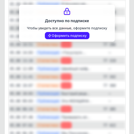
—
Публикация
Я безумно ме...
05.08 19:03
—
—
Статистика
05.08 18:00
-29
77 226
—
Публикация
Почему у вас...
05.08 17:08
—
Доступно по подписке
—
Статистика
Чтобы увидеть все данные, оформите подписку
05.08 16:26
-31
77 255
Оформить подписку
—
Публикация
Красивый хру...
05.08 15:03
—
—
Статистика
05.08 14:51
-33
77 286
—
Публикация
⚡️Госуслуги ...
05.08 14:03
—
—
Статистика
05.08 13:16
-23
77 319
—
Публикация
Швейный лайф...
05.08 12:09
—
—
Статистика
05.08 11:41
-18
77 342
—
Статистика
05.08 10:07
-25
77 360
—
Публикация
Быстрый реце...
05.08 10:03
—
—
Публикация
Эта ЖЕНЩИНА ...
05.08 09:03
—
—
Статистика
05.08 08:34
-37
77 385
—
Публикация
Промывать ил...
05.08 07:46
—
—
Статистика
05.08 07:02
-10
77 422
—
Публикация
Мы Пенсионер...
05.08 06:39
—