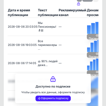
Дата и время
Текст
Рекламируемый
Динамика
публикации
публикации
канал
просмотро
Мы
2026-08-06 20:03:05
Пенсионеры!
—
👵🏼
Посмотреть
Все
2026-08-06 19:03:05
парикмахеры
—
…
Посмотреть
🧺 90% людей
2026-08-06 17:14:05
—
даже…
Посмотреть
Как отличить
2026-08-06 15:03:05
—
ори…
Доступно по подписке
Чтобы увидеть все данные, оформите подписку
Посмотреть
💸 Сливать
Оформить подписку
2026-08-06 14:03:03
Ландшафтный
миллио…