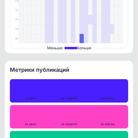
Ср
Чт
Пт
Сб
Вс
Меньше
Больше
Метрики публикаций
Публикации
10
70
299
за день
за неделю
за месяц
Репосты
0
0
0
за день
за неделю
за месяц
Просмотры на пост