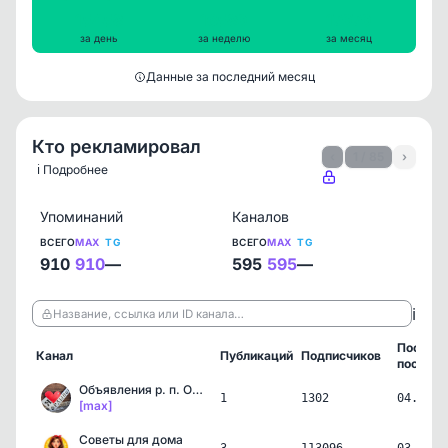
15458
16589
17979
за день
за неделю
за месяц
Данные за последний месяц
Кто рекламировал
‹
1 / 85
›
ℹ️ Подробнее
Упоминаний
Каналов
ВСЕГО
MAX
TG
ВСЕГО
MAX
TG
910
910
—
595
595
—
ℹ️
Название, ссылка или ID канала…
Послед
Канал
Публикаций
Подписчиков
пост
Объявления р. п. Ордынск…
1
1302
04.08.2
[max]
Советы для дома