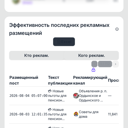
5
1147
03.08.2
[max]
Эффективность последних рекламных
размещений
Excel
Кто реклам.
Кого реклам.
‹
1 / 112
›
Размещенный
Текст
Рекламирующий
Просмот
пост
публиакции
канал
💳 Новые
Объявления р. п.
льготы для
Ордынское и
—
2026-08-04 05:07:00
пенсион...
Ордынского ...
💳 Новые
Советы для
льготы для
11,841
2026-08-03 12:01:35
дома
пенсион...