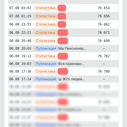
—
Статистика
07.08 03:02
-2
76 654
—
Статистика
07.08 01:29
-6
76 656
—
Статистика
06.08 23:55
-9
76 662
—
Статистика
06.08 22:21
-28
76 671
—
Статистика
06.08 20:46
-63
76 699
—
Публикация
Мы Пенсионер...
06.08 20:03
—
—
Статистика
06.08 19:12
-18
76 762
—
Публикация
Все парикмах...
06.08 19:03
—
—
Статистика
06.08 17:36
-30
76 780
Развлечения
Здоровье
✕
Мы Пенсионеры!
—
Публикация
🧺 90% людей...
06.08 17:14
—
76'654
подписчиков
—
Статистика
06.08 16:00
-46
76 810
Подписчиков за 24 часа
—
Публикация
Как отличить...
06.08 15:03
—
-425
—
Статистика
06.08 14:23
-50
76 856
—
Публикация
💸 Сливать м...
06.08 14:03
—
Подписчиков за неделю
-1'044
—
Статистика
06.08 12:47
-40
76 906
—
Публикация
Кто пил став...
06.08 12:12
—