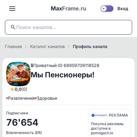
Max
Frame.ru
Вход
☀️
Главная
Каталог каналов
Профиль канала
·
🔒
Приватный
ID 68959709118528
Мы Пенсионеры!
0,0
(0)
Развлечения
Здоровье
Подписчики
РЕКЛАМА
76'654
Покупка рекламы
доступна в
Вовлеченность (ER)
pomogach.io