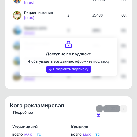
3
113096
03.08.2
[max]
Рацион питания
2
35480
03.08.2
[max]
Крым в сети
3
2891
03.08.2
[max]
Казань в сети
3
2001
03.08.2
[max]
Доступно по подписке
Екатеринбург в сети
3
2576
03.08.2
Чтобы увидеть все данные, оформите подписку
[max]
Оформить подписку
Луганск в сети
3
2245
03.08.2
[max]
Кого рекламировал
‹
1 / 207
›
ℹ️ Подробнее
Упоминаний
Каналов
ВСЕГО
MAX
TG
ВСЕГО
MAX
TG