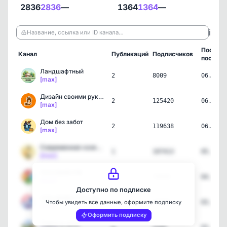
2836
2836
—
1364
1364
—
ℹ️
Название, ссылка или ID канала…
Послед
Канал
Публикаций
Подписчиков
пост
Ландшафтный
2
8009
06.08.2
[max]
Дизайн своими руками
2
125420
06.08.2
[max]
Дом без забот
2
119638
06.08.2
[max]
Современная хозяйка | Ла…
1
107413
05.08.2
[max]
ПОСОБИЯ.РФ
2
73535
04.08.2
[max]
Доступно по подписке
СОЦ ИНФО | Пособия, льго…
2
53636
03.08.2
Чтобы увидеть все данные, оформите подписку
[max]
Оформить подписку
Томск в сети