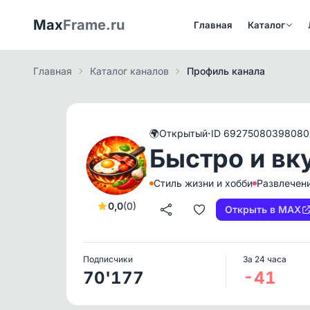
Max
Frame.ru
Главная
Каталог
Главная
Каталог каналов
Профиль канала
·
🌍
Открытый
ID 69275080398080
Быстро и вк
Стиль жизни и хобби
Развлечен
0,0
(0)
Открыть в MAX
Подписчики
За 24 часа
70'177
-41