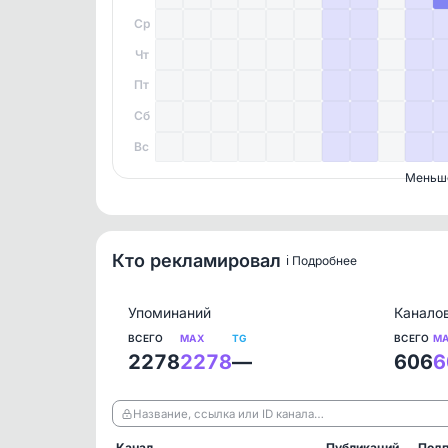
Ср
Чт
Пт
Сб
Вс
Меньш
Кто рекламировал
ℹ️ Подробнее
Упоминаний
Канало
ВСЕГО
MAX
TG
ВСЕГО
M
2278
2278
—
606
6
Название, ссылка или ID канала…
Канал
Публикаций
Подп