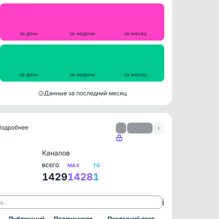
Репосты
0
0
0
за день
за неделю
за месяц
Просмотры на пост
6455
6253
6388
за день
за неделю
за месяц
Данные за последний месяц
 Подробнее
‹
1 / 218
›
Каналов
ВСЕГО
MAX
TG
1429
1428
1
ℹ️
ла…
Публикаций
Подписчиков
Последний пост