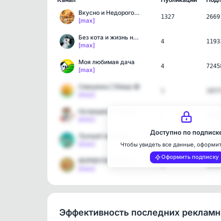
Вкусно и Недорого🍗 Бюдже…
1327
2669
[max]
Без кота и жизнь не та
4
1193
[max]
Моя любимая дача
4
7245
[max]
Смешинка | Юмор 😂
1
1657
[max]
Нутрициолог в отъезде
1
1056
[max]
Доступно по подписк
Лунный гороскоп 🌙 Знаки …
1
3240
[max]
Чтобы увидеть все данные, оформи
Оформить подписку
ФОРМУЛА СЧАСТЬЯ | ЗДОРОВ…
1
4650
[max]
Эффективность последних реклам