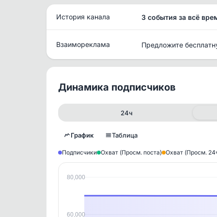
История канала
3 события за всё вре
Взаимореклама
Предложите бесплатн
Динамика подписчиков
24ч
График
Таблица
Подписчики
Охват (Просм. поста)
Охват (Просм. 24
80,000
Исто
В этом
этим д
Войдите
, чтобы оста
60,000