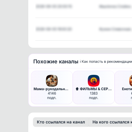
2026-08-05 20:00:15
#выпечка Слойки
2026-08-05 19:00:20
#ужин Сливочная
Похожие каналы
ℹ️ Как попасть в рекомендаци
Мама-рукодельница | домашние …
🍿 ФИЛЬМЫ & СЕРИАЛЫ - смотреть…
Енот
4146
1383
подп.
подп.
Кто ссылался на канал
На кого ссылался 