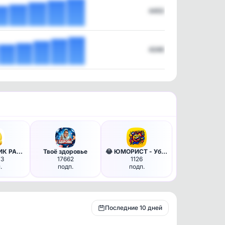
4453
4248
Юмор•ЛУЧИК РАДОСТИ
Твоё здоровье
😂 ЮМОРИСТ - Убойные Приколы М…
73
17662
1126
.
подп.
подп.
Последние 10 дней