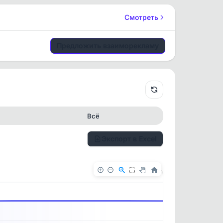
Смотреть
Предложить взаиморекламу
Всё
Экспорт в Excel
✕
✕
. По
ность