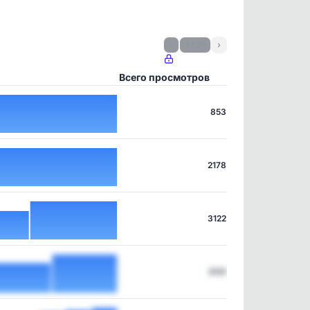
‹
1 / 21
›
Всего просмотров
853
2178
3122
3131