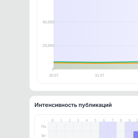
контен
40,000
20,000
0
30.07
31.07
Интенсивность публикаций
0
1
2
3
4
5
6
7
8
9
Пн
Вт