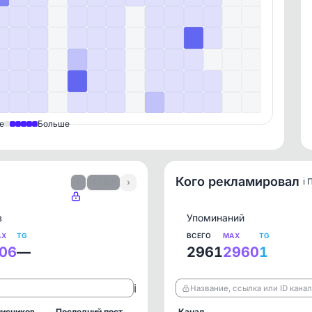
е
Больше
Кого рекламировал
ℹ️
‹
1 / 87
›
в
Упоминаний
AX
TG
ВСЕГО
MAX
TG
06
—
2961
2960
1
ℹ️
Название, ссылка или ID кана
исчиков
Последний пост
Канал