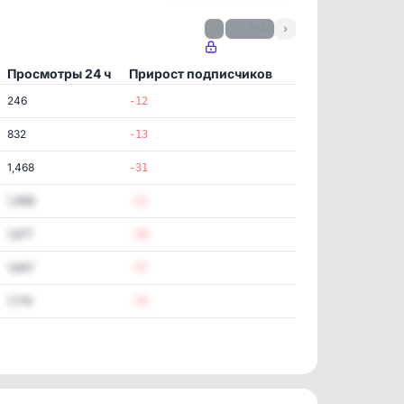
‹
1 / 254
›
Просмотры 24 ч
Прирост подписчиков
246
-12
832
-13
1,468
-31
1,468
-51
1,677
-50
1,647
-47
1,714
-35