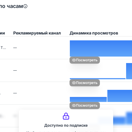
по часам
ции
Рекламируемый канал
Динамика просмотров
 Т…
—
Посмотреть
—
Посмотреть
…
—
Посмотреть
со…
—
Доступно по подписке
Посмотреть