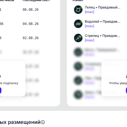
Телец • Правдивый гороск…
1
06.08.26
[max]
Водолей • Правдивый горо…
36
04.08.26
[max]
Стрелец • Правдивый горо…
8
02.08.26
[max]
Весы • Правдивый гороскоп
5
26.07.26
[max]
Скорпион • Правдивый гор…
2
26.07.26
[max]
е
Лев • Правдивый гороскоп
26.07.26
[max]
те подписку
Чтобы увид
Дева • Правдивый гороскоп
3
26.07.26
[max]
ных размещений