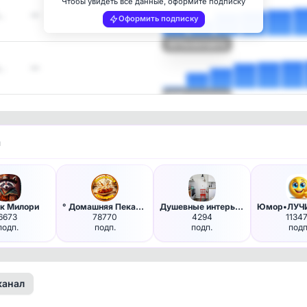
Чтобы увидеть все данные, оформите подписку
…
—
Оформить подписку
Посмотреть
…
—
Посмотреть
и
ик Милори
° Домашняя Пекарня °
Душевные интерьеры
6673
78770
4294
1134
подп.
подп.
подп.
подп
канал