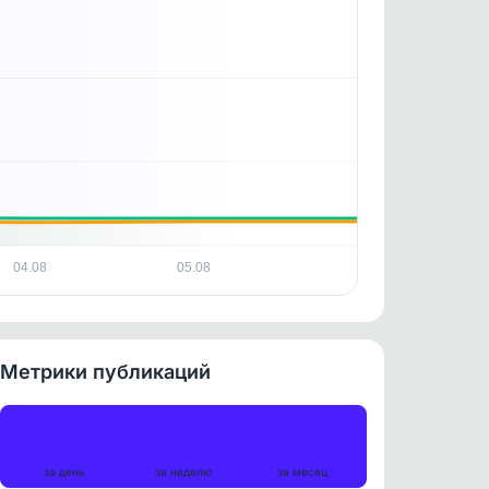
04.08
05.08
Метрики публикаций
Публикации
16
88
367
за день
за неделю
за месяц