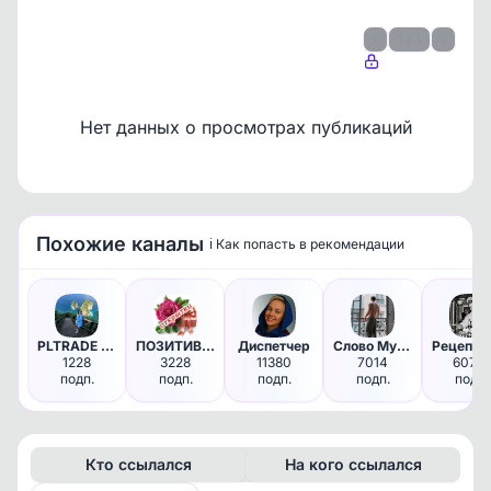
‹
1 / 1
›
Нет данных о просмотрах публикаций
Похожие каналы
ℹ️ Как попасть в рекомендации
Доступно по подписке
Чтобы увидеть все данные, оформите подписку
Оформить подписку
PLTRADE | БИРЖА ОКСАНЫ | План…
ПОЗИТИВ-позитивчик для ДРУЗЕЙ
Диспетчер
Слово Мужчины
1228
3228
11380
7014
60761
подп.
подп.
подп.
подп.
подп.
Кто ссылался
На кого ссылался