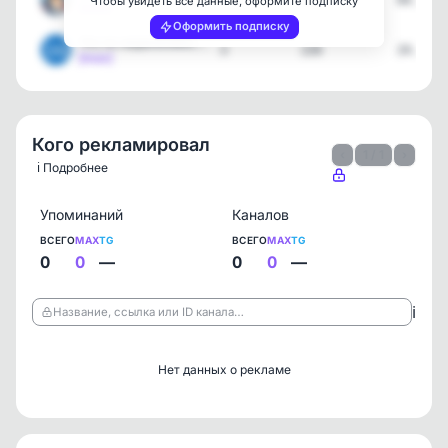
5
2077
04.08.2
Чтобы увидеть все данные, оформите подписку
[max]
Оформить подписку
Что по недвижимости?
3
226
24.07.2
[max]
Кого рекламировал
‹
1 / 1
›
ℹ️ Подробнее
Упоминаний
Каналов
ВСЕГО
MAX
TG
ВСЕГО
MAX
TG
0
0
—
0
0
—
ℹ️
Название, ссылка или ID канала…
Нет данных о рекламе