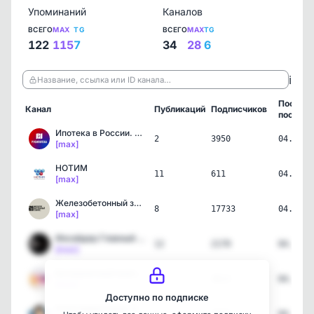
Упоминаний
Каналов
ВСЕГО
MAX
TG
ВСЕГО
MAX
TG
122
115
7
34
28
6
ℹ️
Название, ссылка или ID канала…
Послед
Канал
Публикаций
Подписчиков
пост
Ипотека в России. Новост…
2
3950
04.08.2
[max]
НОТИМ
11
611
04.08.2
[max]
Железобетонный замес
8
17733
04.08.2
[max]
Инсайдер.Главный по домам
12
2170
04.08.2
[max]
Безграничный аналитик
10
3613
04.08.2
[max]
Доступно по подписке
Клуб директоров: бизнес,…