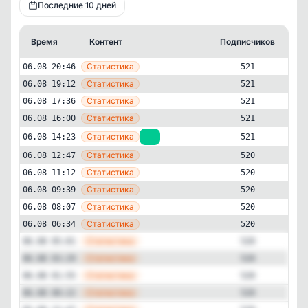
Последние 10 дней
Время
Контент
Подписчиков
Кт
—
Статистика
06.08 20:46
521
—
Статистика
06.08 19:12
521
—
Статистика
06.08 17:36
521
—
Статистика
06.08 16:00
521
—
Статистика
06.08 14:23
+1
521
—
Статистика
06.08 12:47
520
—
Статистика
06.08 11:12
520
—
Статистика
06.08 09:39
520
Бизнес и финансы
Авторский
✕
—
Елена Низамова || ЭНКО
Статистика
06.08 08:07
520
КОРПОРАЦИЯ
—
Статистика
06.08 06:34
520
521
подписчиков
—
Статистика
06.08 05:01
520
Подписчиков за 24 часа
—
Статистика
06.08 03:29
520
+1
—
Статистика
06.08 01:55
520
—
Статистика
06.08 00:22
520
Подписчиков за неделю