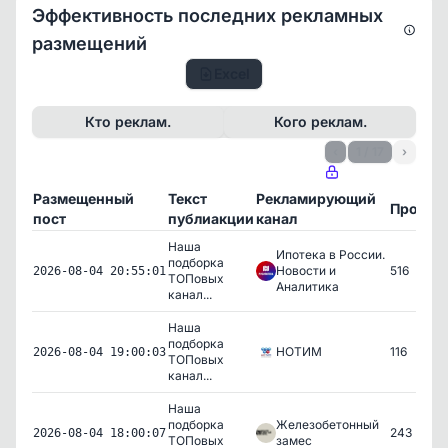
Эффективность последних рекламных
размещений
Excel
Кто реклам.
Кого реклам.
‹
1 / 17
›
Размещенный
Текст
Рекламирующий
Просмо
пост
публиакции
канал
Наша
Ипотека в России.
подборка
Новости и
516
2026-08-04 20:55:01
ТОПовых
Аналитика
канал...
Наша
подборка
НОТИМ
116
2026-08-04 19:00:03
ТОПовых
канал...
Наша
подборка
Железобетонный
243
2026-08-04 18:00:07
ТОПовых
замес