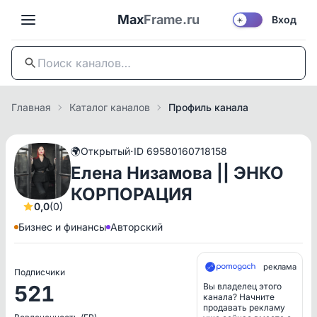
Max
Frame.ru
Вход
☀️
Главная
Каталог каналов
Профиль канала
·
🌍
Открытый
ID 69580160718158
Елена Низамова || ЭНКО
КОРПОРАЦИЯ
0,0
(0)
Бизнес и финансы
Авторский
реклама
Подписчики
521
Вы владелец этого
канала? Начните
продавать рекламу