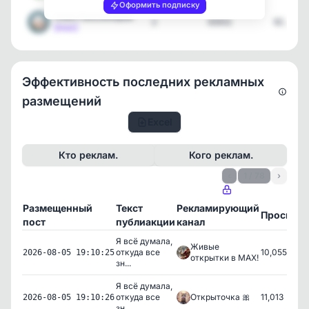
Оформить подписку
Союз Пенсионеров
2
43431
02.08.2
[max]
Эффективность последних рекламных
размещений
Excel
Кто реклам.
Кого реклам.
‹
1 / 78
›
Размещенный
Текст
Рекламирующий
Просмот
пост
публиакции
канал
Я всё думала,
Живые
откуда все
10,055
2026-08-05 19:10:25
открытки в МАХ!
зн...
Я всё думала,
откуда все
Открыточка 🎀
11,013
2026-08-05 19:10:26
зн...