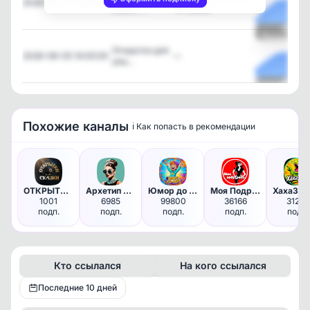
2026-08-05 15:05:02
ваших …
канал
Посмотрет
Открытки для
2026-08-05 14:05:00
—
улы…
Посмотрет
Похожие каналы
ℹ️ Как попасть в рекомендации
ОТКРЫТКИ от СКАЗКИ
Архетип истерички
Юмор до слёз 🤣
Моя Подружка
1001
6985
99800
36166
31210
подп.
подп.
подп.
подп.
подп.
Кто ссылался
На кого ссылался
Последние 10 дней