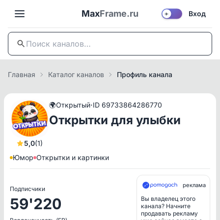
Max
Frame.ru
Вход
☀️
Главная
Каталог каналов
Профиль канала
·
🌍
Открытый
ID 69733864286770
Открытки для улыбки
5,0
(1)
Юмор
Открытки и картинки
реклама
Подписчики
59'220
Вы владелец этого
канала? Начните
продавать рекламу