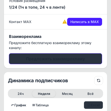
Условия размещения
1/24 (1ч в топе, 24 ч в ленте)
Контакт MAX
Написать в MAX
Взаимореклама
Предложите бесплатную взаиморекламу этому
каналу:
Предложить взаиморекламу
Динамика подписчиков
24ч
Неделя
Месяц
Всё
Excel
График
Таблица