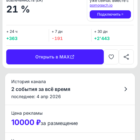
Вовлеченность (ER)
уже сейчас вместе с
pomogach.io
21 %
Подключить
+ 24 ч
+ 7 дн
+ 30 дн
+363
-191
+2'443
Открыть в MAX
История канала
2 события за всё время
последнее: 4 апр 2026
Цена рекламы
10000 ₽
за размещение