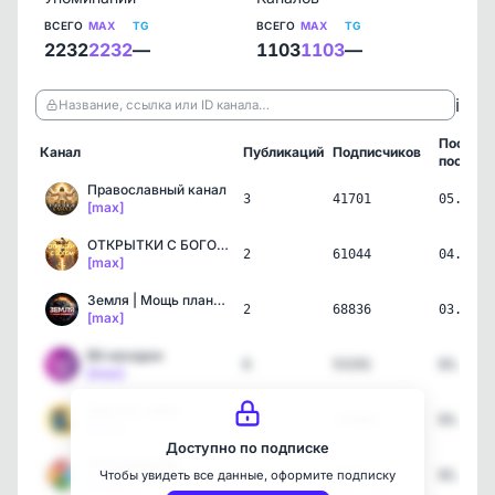
ВСЕГО
MAX
TG
ВСЕГО
MAX
TG
2232
2232
—
1103
1103
—
ℹ️
Название, ссылка или ID канала…
Послед
Канал
Публикаций
Подписчиков
пост
Православный канал
3
41701
05.08.2
[max]
ОТКРЫТКИ С БОГОМ🙏🏼
2
61044
04.08.2
[max]
Земля | Мощь планеты
2
68836
03.08.2
[max]
Вб находки
6
53191
03.08.2
[max]
Дом без забот
1
119064
03.08.2
[max]
Доступно по подписке
ПОСОБИЯ.РФ
1
72771
02.08.2
Чтобы увидеть все данные, оформите подписку
[max]