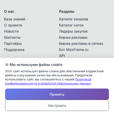
О нас
Разделы
База знаний
Каталог каналов
О проекте
Каталог сеток
Новости
Лидеры закупок
Контакты
Биржа рекламы
Партнёры
Биржа рекламы в сетках
Поддержка
Бот MaxFrame.ru
API
🍪 Мы используем файлы cookie
Документы
Этот сайт использует файлы cookie для обеспечения корректной
Политика
работы и улучшения качества обслуживания. Продолжая
конфиденциальности
использовать сайт, вы соглашаетесь с нашей
Политикой
конфиденциальности и обработки персональных данных
.
Пользовательское
Аналитика упоминаний
✕
соглашение
Принять
✕
✕
✕
✕
✕
Все
Telegram
MAX
Проверьте владельца канала
© 2025 MaxFrame.ru — все права защищены
—
Настроить
Дата публикации:
Тарифы и подписки
Учитываются рекламные упоминания в MAX,
Каналы в блоке «Рекомендации» подбираются
Ваш канал для взаиморекламы
*
Закрыть
размещённые в каналах, которые есть в базе
автоматически по похожим категориям текущего