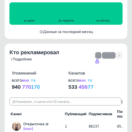
Просмотры на пост
13299
13773
14223
за день
за неделю
за месяц
Данные за последний месяц
Кто рекламировал
‹
1 / 77
›
ℹ️ Подробнее
Упоминаний
Каналов
ВСЕГО
MAX
TG
ВСЕГО
MAX
TG
940
770
170
533
456
77
ℹ️
Название, ссылка или ID канала…
Послед
Канал
Публикаций
Подписчиков
пост
Открыточка 🎀
1
86237
05.08.2
[max]