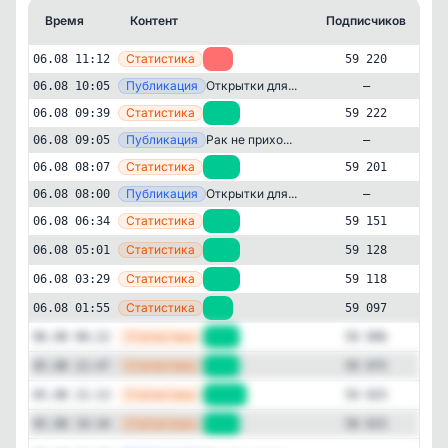
Время
Контент
Подписчиков
К
—
Статистика
06.08 11:12
-2
59 220
—
Публикация
Открытки для...
06.08 10:05
—
—
Статистика
06.08 09:39
+21
59 222
—
Публикация
Рак не прихо...
06.08 09:05
—
—
Статистика
06.08 08:07
+50
59 201
—
Публикация
Открытки для...
06.08 08:00
—
—
Статистика
06.08 06:34
+23
59 151
—
Статистика
06.08 05:01
+10
59 128
—
Статистика
06.08 03:29
+21
59 118
Юмор
Открытки и картинки
✕
Открытки для улыбки
—
Статистика
06.08 01:55
+1
59 097
59'220
подписчиков
—
Статистика
06.08 00:22
+21
59 096
Подписчиков за 24 часа
—
Статистика
05.08 22:47
+50
59 075
+363
—
Статистика
05.08 21:13
+210
59 025
—
Подписчиков за неделю
Статистика
05.08 19:34
+17
58 815
-191