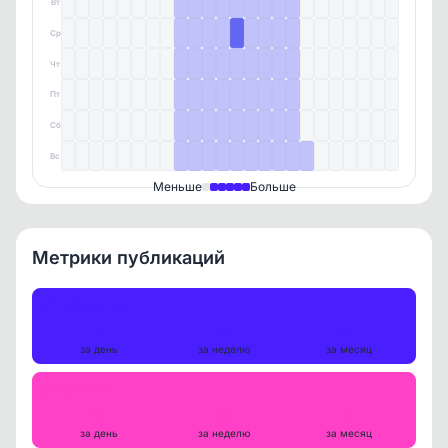
Вт
Ср
Чт
Пт
Сб
Вс
Меньше
Больше
Метрики публикаций
Публикации
12
64
271
за день
за неделю
за месяц
Репосты
0
0
0
за день
за неделю
за месяц