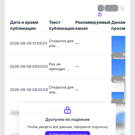
‹
1 / 16
›
Дата и время
Текст
Рекламируемый
Динамика
публикации
публикации
канал
просмотр
Открытки для
2026-08-06 10:05:03
—
улы…
Посмотрет
Рак не
2026-08-06 09:05:03
—
приходит …
Посмотрет
Открытки для
2026-08-06 08:00:00
—
улы…
Посмотрет
Открытки для
2026-08-05 16:05:00
—
улы…
Доступно по подписке
Чтобы увидеть все данные, оформите подписку
Посмотрет
🟢 Один из
Православный
Оформить подписку