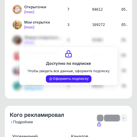
Открыточки
7
94612
05.08.2
[max]
Мои открытки
3
169272
05.08.2
[max]
Живые открытки в МАХ!
6
95383
05.08.2
[max]
Открытки для улыбки
82
84599
04.08.2
[telegram]
Доступно по подписке
ВАМ ОТКРЫТКА
1
90785
30.07.2
Чтобы увидеть все данные, оформите подписку
[max]
Оформить подписку
Медициню
1
94214
30.07.2
[telegram]
Кого рекламировал
‹
1 / 167
›
ℹ️ Подробнее
Упоминаний
Каналов