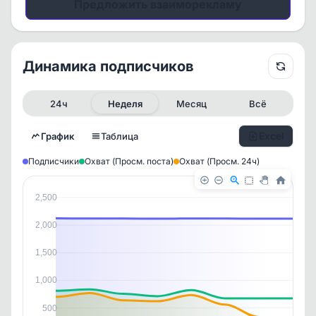
Предложить взаиморекламу
Динамика подписчиков
24ч
Неделя
Месяц
Всё
Excel
График
Таблица
Подписчики
Охват (Просм. поста)
Охват (Просм. 24ч)
2,500
2,000
1,500
1,000
✕
✕
✕
✕
500
История канала