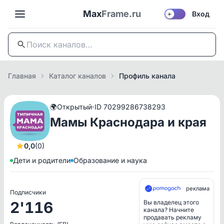
Max
Frame.ru
Вход
☀️
Главная
Каталог каналов
Профиль канала
·
🌍
Открытый
ID 70299286738293
Мамы Краснодара и края
0,0
(0)
Дети и родители
Образование и наука
реклама
Подписчики
2'116
Вы владелец этого
канала? Начните
продавать рекламу