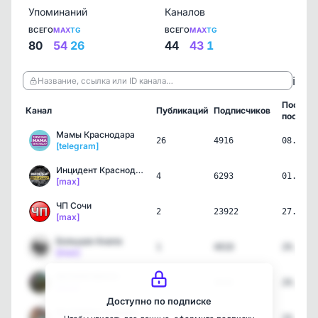
Упоминаний
Каналов
ВСЕГО
MAX
TG
ВСЕГО
MAX
TG
80
54
26
44
43
1
ℹ️
Название, ссылка или ID канала…
Послед
Канал
Публикаций
Подписчиков
пост
Мамы Краснодара
26
4916
08.08.2
[telegram]
Инцидент Краснодар и Кра…
4
6293
01.07.2
[max]
ЧП Сочи
2
23922
27.06.2
[max]
Большая Анапа
1
4018
29.05.2
[max]
БЕЛОРЕЧЕНСК
2
5635
29.05.2
[max]
Доступно по подписке
Екатерина Озаровская