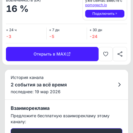
Вовлеченность (ER)
уже сейчас вместе с
pomogach.io
16 %
Подключить
+ 24 ч
+ 7 дн
+ 30 дн
-3
-5
-24
Открыть в MAX
История канала
2 события за всё время
последнее: 19 мар 2026
Взаимореклама
Предложите бесплатную взаиморекламу этому
каналу: