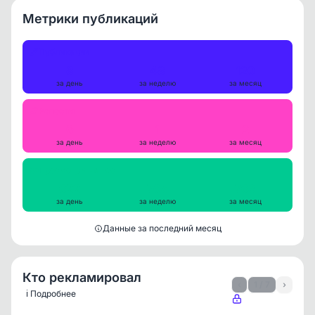
Метрики публикаций
Публикации
8
48
120
за день
за неделю
за месяц
Репосты
0
1
2
за день
за неделю
за месяц
Просмотры на пост
622
705
763
за день
за неделю
за месяц
Данные за последний месяц
Кто рекламировал
‹
1 / 7
›
ℹ️ Подробнее