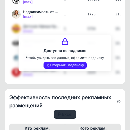
[max]
Недвижимость от Сочи до …
1
1723
31.05.2
[max]
Детская Афиша Краснодар.…
1
5754
10.05.2
[max]
Краснодар Новости Bigbro…
1
9013
14.04.2
[max]
Доступно по подписке
Элитная недвижимость Мос…
1
1305
14.04.2
Чтобы увидеть все данные, оформите подписку
[max]
Оформить подписку
Фестивальный Краснодар
1
2223
14.04.2
[max]
Эффективность последних рекламных
размещений
Excel
Кто реклам.
Кого реклам.