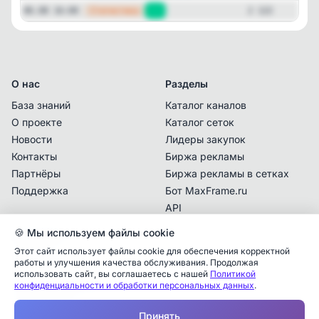
—
Статистика
06.08 16:00
+1
2 122
О нас
Разделы
База знаний
Каталог каналов
О проекте
Каталог сеток
Новости
Лидеры закупок
Контакты
Биржа рекламы
Партнёры
Биржа рекламы в сетках
Поддержка
Бот MaxFrame.ru
API
🍪 Мы используем файлы cookie
Документы
Этот сайт использует файлы cookie для обеспечения корректной
Политика
работы и улучшения качества обслуживания. Продолжая
конфиденциальности
использовать сайт, вы соглашаетесь с нашей
Политикой
Аналитика упоминаний
✕
конфиденциальности и обработки персональных данных
.
Пользовательское
соглашение
✕
✕
✕
✕
✕
Все
Telegram
MAX
Принять