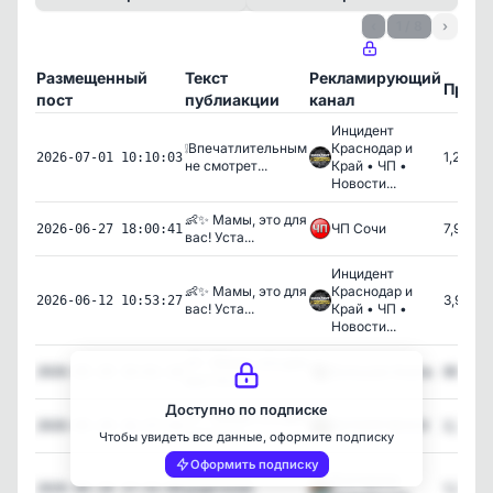
‹
1 / 8
›
Размещенный
Текст
Рекламирующий
Прос
пост
публиакции
канал
Инцидент
❕Впечатлительным
Краснодар и
1,244
2026-07-01 10:10:03
не смотрет...
Край • ЧП •
Новости...
👶✨ Мамы, это для
ЧП Сочи
7,926
2026-06-27 18:00:41
вас! Уста...
Инцидент
👶✨ Мамы, это для
Краснодар и
3,987
2026-06-12 10:53:27
вас! Уста...
Край • ЧП •
Новости...
👶✨ Мамы, это для
Большая Анапа
895
2026-05-29 19:01:18
вас! Уста...
Доступно по подписке
👶✨ Мамы, это для
БЕЛОРЕЧЕНСК
2,256
2026-05-29 16:37:54
вас! Уста...
Чтобы увидеть все данные, оформите подписку
Оформить подписку
Канал для
Екатерина
родителей
1,267
2026-05-24 17:31:04