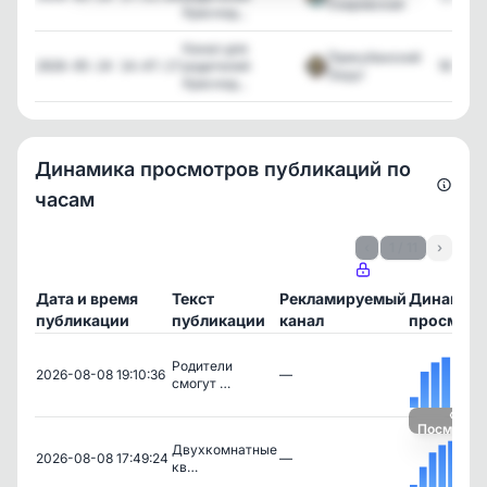
Озаровская
Краснод...
Канал для
Прикубанский
родителей
187
2026-05-24 14:47:17
Округ
Краснод...
Динамика просмотров публикаций по
часам
‹
1 / 11
›
Дата и время
Текст
Рекламируемый
Динамик
публикации
публикации
канал
просмотр
Родители
2026-08-08 19:10:36
—
смогут …
Посмотре
Двухкомнатные
2026-08-08 17:49:24
—
кв…