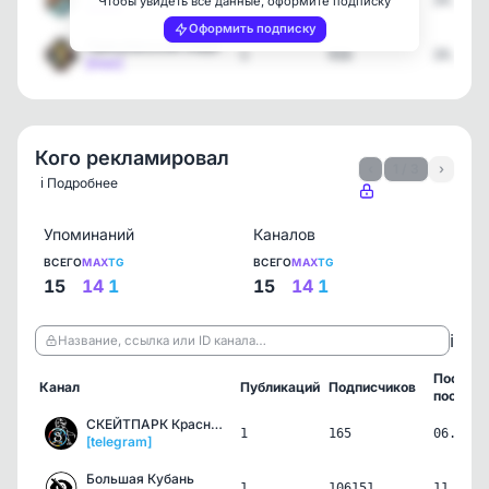
1
2360
24.05.2
Чтобы увидеть все данные, оформите подписку
[max]
Оформить подписку
Прикубанский Округ
1
916
24.05.2
[max]
Кого рекламировал
‹
1 / 3
›
ℹ️ Подробнее
Упоминаний
Каналов
ВСЕГО
MAX
TG
ВСЕГО
MAX
TG
15
14
1
15
14
1
ℹ️
Название, ссылка или ID канала…
Послед
Канал
Публикаций
Подписчиков
пост
СКЕЙТПАРК Краснодар Роли…
1
165
06.08.2
[telegram]
Большая Кубань
1
106151
11.06.2