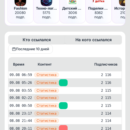
Fashion
Техно-логично | MAX
Детский островок| Поделки. Иг…
Поделки для детей
20080
5175
3006
8362
21015
подп.
подп.
подп.
подп.
подп.
Кто ссылался
На кого ссылался
Последние 10 дней
Время
Контент
Подписчиков
К
—
Статистика
09.08 06:59
2 116
—
Статистика
09.08 05:26
+1
2 116
—
Статистика
09.08 03:55
2 115
—
Статистика
09.08 02:22
2 115
—
Статистика
09.08 00:50
+1
2 115
—
Статистика
08.08 23:17
2 114
—
Статистика
08.08 21:44
2 114
—
Статистика
08.08 20:11
-1
2 114