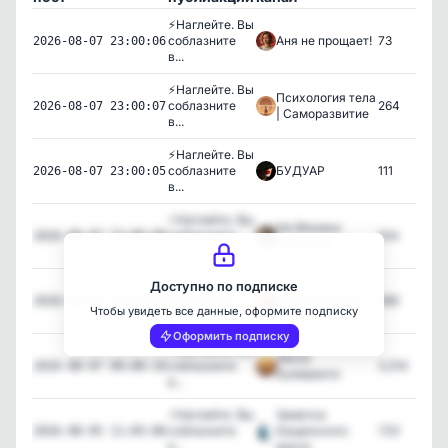
⚡️Наглейте. Вы
соблазните
Аня не прощает!
73
2026-08-07 23:00:06
в...
⚡️Наглейте. Вы
Психология тела
соблазните
264
2026-08-07 23:00:07
| Саморазвитие
в...
⚡️Наглейте. Вы
соблазните
БУДУАР
111
2026-08-07 23:00:05
в...
⚡️Наглейте. Вы
Не Моника
соблазните
104
2026-08-07 23:00:08
Беллуччи
в...
⚡️Наглейте. Вы
Доступно по подписке
соблазните
СЛЕД БУДДЫ
580
2026-08-07 19:00:05
Чтобы увидеть все данные, оформите подписку
в...
Оформить подписку
⚡️Наглейте. Вы
Закон
соблазните
3,314
2026-08-07 09:00:10
Бумеранга
в...
⚡️Наглейте. Вы
Заметки
соблазните
Кащенского
723
2026-08-05 11:05:06
в...
врача