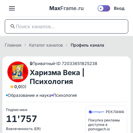
Max
Frame.ru
Вход
☀️
Главная
Каталог каналов
Профиль канала
·
🔒
Приватный
ID 72033651825238
Харизма Века |
Психология
0,0
(0)
Образование и наука
Психология
Подписчики
РЕКЛАМА
11'757
Покупка рекламы
доступна в
Вовлеченность (ER)
pomogach.io