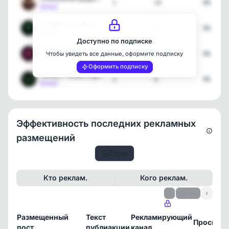
1
14
06.08.2
[max]
Козерог ♑ Знаки Судьбы
1
4
06.08.2
[max]
Доступно по подписке
Рыбы ♓ Знаки Судьбы
1
4
06.08.2
Чтобы увидеть все данные, оформите подписку
[max]
Оформить подписку
Телец ♉ Знаки Судьбы
1
4
06.08.2
[max]
Эффективность последних рекламных
размещений
Excel
Кто реклам.
Кого реклам.
‹
1 / 44
›
Размещенный
Текст
Рекламирующий
Просмот
пост
публиакции
канал