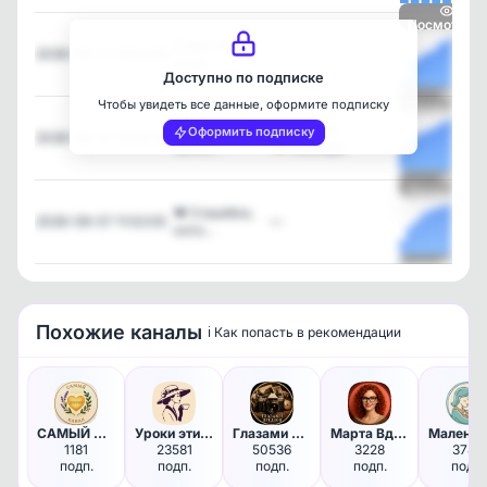
Посмотреть
Страх перед
2026-08-07 16:02:05
—
осуж…
Доступно по подписке
Чтобы увидеть все данные, оформите подписку
Посмотреть
Развивайте
Эффект
Оформить подписку
2026-08-07 15:00:30
нагло…
Колибри
Посмотреть
💔 3 ошибки,
2026-08-07 11:02:05
—
кото…
Посмотреть
Похожие каналы
ℹ️ Как попасть в рекомендации
САМЫЙ ДОБРЫЙ КАНАЛ
Уроки этикета
Глазами предков | Фото
Марта Вдохновляющая
1181
23581
50536
3228
3780
подп.
подп.
подп.
подп.
подп.