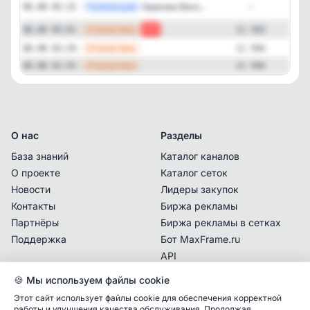
Публикация
[tel
Харизма Века...
06.08 05:15
—
—
Статистика
06.08 05:01
-1
11 593
—
Статистика
06.08 03:29
11 594
—
Статистика
06.08 01:55
11 594
О нас
Разделы
База знаний
Каталог каналов
О проекте
Каталог сеток
Новости
Лидеры закупок
Контакты
Биржа рекламы
Партнёры
Биржа рекламы в сетках
Поддержка
Бот MaxFrame.ru
API
🍪 Мы используем файлы cookie
Документы
Этот сайт использует файлы cookie для обеспечения корректной
Политика
работы и улучшения качества обслуживания. Продолжая