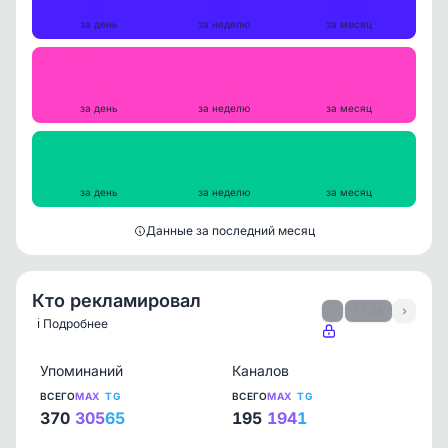
8
56
236
за день
за неделю
за месяц
Репосты
0
0
0
за день
за неделю
за месяц
Просмотры на пост
618
652
769
за день
за неделю
за месяц
Данные за последний месяц
Кто рекламировал
‹
1 / 28
›
ℹ️ Подробнее
Упоминаний
Каналов
ВСЕГО
MAX
TG
ВСЕГО
MAX
TG
370
305
65
195
194
1