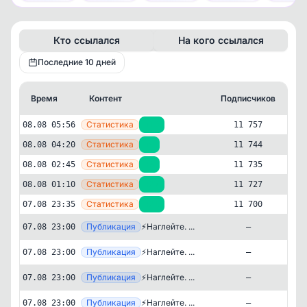
Кто ссылался
На кого ссылался
Последние 10 дней
Время
Контент
Подписчиков
Кт
—
Статистика
08.08 05:56
+13
11 757
—
Статистика
08.08 04:20
+9
11 744
—
Статистика
08.08 02:45
+8
11 735
—
Статистика
08.08 01:10
+27
11 727
—
Статистика
07.08 23:35
+21
11 700
Публикация
[ma
⚡️Наглейте. ...
07.08 23:00
—
Публикация
[ma
⚡️Наглейте. ...
07.08 23:00
—
Публикация
[ma
⚡️Наглейте. ...
07.08 23:00
—
Образование и наука
Психология
✕
Харизма Века | Психология
Публикация
[ma
⚡️Наглейте. ...
07.08 23:00
—