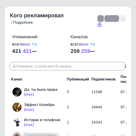
Кого рекламировал
‹
1 / 38
›
ℹ️ Подробнее
Упоминаний
Каналов
ВСЕГО
MAX
TG
ВСЕГО
MAX
TG
421
421
—
259
259
—
ℹ️
Название, ссылка или ID канала…
Послед
Канал
Публикаций
Подписчиков
пост
Да, ты была права
5
11540
07.08.2
[max]
Эффект Колибри
2
24444
07.08.2
[max]
Историк в телефоне
1
24343
07.08.2
[max]
Психология вредных совет…