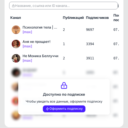
ℹ️
Название, ссылка или ID канала…
Послед
Канал
Публикаций
Подписчиков
пост
Психология тела | Самора…
2
9697
07.08.2
[max]
Аня не прощает!
1
3394
07.08.2
[max]
Не Моника Беллуччи
2
3911
07.08.2
[max]
БУДУАР
1
3355
07.08.2
[max]
СЛЕД БУДДЫ
1
17748
07.08.2
[max]
Доступно по подписке
Харизма Века | Саморазви…
65
19641
07.08.2
Чтобы увидеть все данные, оформите подписку
[telegram]
Оформить подписку
Закон Бумеранга
1
35214
07.08.2
[max]