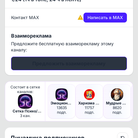
Контакт MAX
Написать в MAX
Взаимореклама
Предложите бесплатную взаиморекламу этому
каналу:
Предложить взаиморекламу
Состоит в сетке
каналов:
Эмоциональный интеллект | Пси…
Харизма Века | Психология
Мудрые Цитаты | Саморазвитие
13635
11757
8620
3 
Сетка Психо/
подп.
подп.
подп.
Саморазвитие
3 кан.