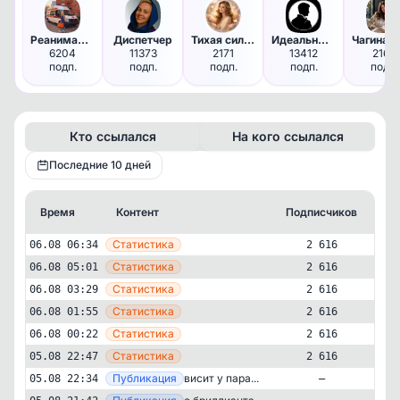
Реанимашка
Диспетчер
Тихая сила ЖЕНЩИНЫ | Психолог…
Идеальный незнакомец
6204
11373
2171
13412
2167
подп.
подп.
подп.
подп.
подп.
Кто ссылался
На кого ссылался
Последние 10 дней
Время
Контент
Подписчиков
Кт
—
Статистика
06.08 06:34
2 616
—
Статистика
06.08 05:01
2 616
—
Статистика
06.08 03:29
2 616
—
Статистика
06.08 01:55
2 616
—
Статистика
06.08 00:22
2 616
—
Статистика
05.08 22:47
2 616
—
Публикация
висит у пара...
05.08 22:34
—