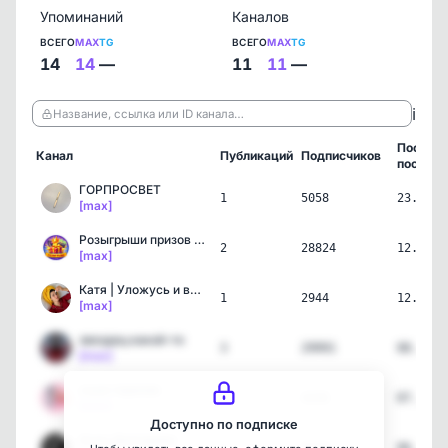
Упоминаний
Каналов
ВСЕГО
MAX
TG
ВСЕГО
MAX
TG
14
14
—
11
11
—
ℹ️
Название, ссылка или ID канала…
Послед
Канал
Публикаций
Подписчиков
пост
ГОРПРОСВЕТ
1
5058
23.06.2
[max]
Розыгрыши призов в MAX
2
28824
12.05.2
[max]
Катя | Уложусь и вернусь!
1
2944
12.05.2
[max]
звездец какой-то
3
29991
08.05.2
[max]
хоум терапия
1
4436
07.05.2
[max]
Доступно по подписке
Анна Долгарева