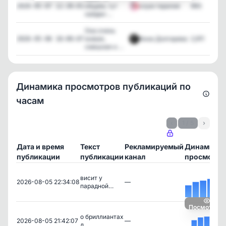
общем, тут
хоум терапия
993
2026-05-07 12:30:01
найден ...
Она очень
живая,
Анна Долгарева
2,911
2026-05-06 18:00:07
смешная и ...
Динамика просмотров публикаций по
часам
‹
1 / 5
›
Дата и время
Текст
Рекламируемый
Динамика
публикации
публикации
канал
просмотро
висит у
2026-08-05 22:34:08
—
парадной…
Посмотреть
о бриллиантах
2026-08-05 21:42:07
—
д…