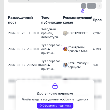
‹
1 / 2
›
Размещенный
Текст
Рекламирующий
Просмот
пост
публиакции
канал
Холодный
креман,
ГОРПРОСВЕТ
2,207
2026-06-23 11:10:01
литературн...
Тут собралась
Розыгрыши
очень
4,793
2026-05-12 23:10:01
призов в MAX
приятна...
Тут собралась
Катя | Уложу и
очень
820
2026-05-12 20:58:18
вернусь!
приятна...
Чуть не упали
звездец какой-
со стула
19,765
2026-05-08 20:29:01
то
проч...
От этих слов
Доступно по подписке
звездец какой-
великой
20,402
2026-05-08 17:00:04
то
Чтобы увидеть все данные, оформите подписку
Гурчен...
Оформить подписку
емае.. в