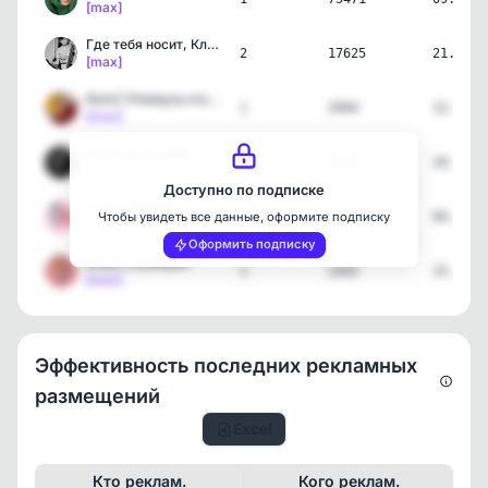
[max]
Где тебя носит, Клэр?
2
17625
21.05.2
[max]
Катя | Уложусь и вернусь!
1
2944
12.05.2
[max]
Анна Долгарева
1
4636
10.05.2
[max]
Доступно по подписке
хоум терапия
1
4436
04.05.2
Чтобы увидеть все данные, оформите подписку
[max]
Оформить подписку
Фэшн скумбрия
1
2445
25.04.2
[max]
Эффективность последних рекламных
размещений
Excel
Кто реклам.
Кого реклам.