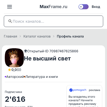
Max
Frame.ru
Вход
☀️
Главная
Каталог каналов
Профиль канала
·
🌍
Открытый
ID 70987467625866
Не высший свет
0,0
(0)
Авторский
Литература и книги
реклама
Подписчики
2'616
Вы владелец этого
канала? Начните
продавать рекламу