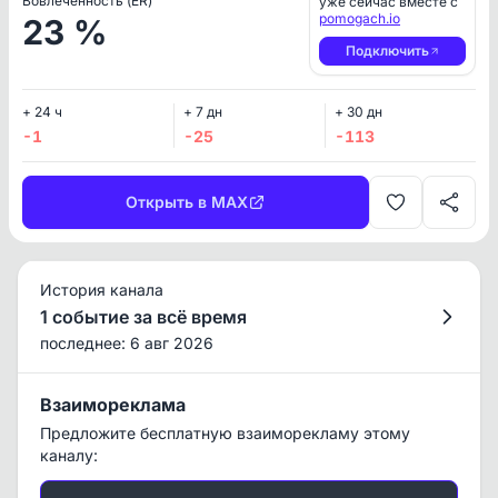
Вовлеченность (ER)
уже сейчас вместе с
pomogach.io
23 %
Подключить
+ 24 ч
+ 7 дн
+ 30 дн
-1
-25
-113
Открыть в MAX
История канала
1 событие за всё время
последнее: 6 авг 2026
Взаимореклама
Предложите бесплатную взаиморекламу этому
каналу: