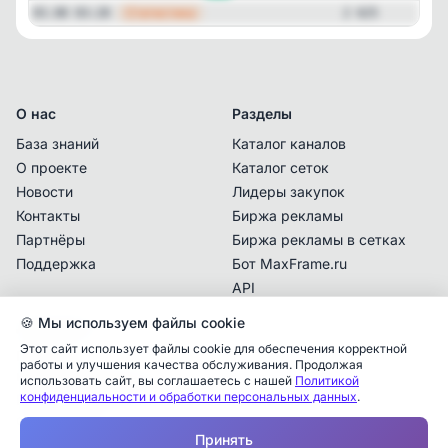
—
Статистика
03.08 03:28
2 625
О нас
Разделы
База знаний
Каталог каналов
О проекте
Каталог сеток
Новости
Лидеры закупок
Контакты
Биржа рекламы
Партнёры
Биржа рекламы в сетках
Поддержка
Бот MaxFrame.ru
API
🍪 Мы используем файлы cookie
Документы
Этот сайт использует файлы cookie для обеспечения корректной
Политика
работы и улучшения качества обслуживания. Продолжая
конфиденциальности
использовать сайт, вы соглашаетесь с нашей
Политикой
Аналитика упоминаний
✕
конфиденциальности и обработки персональных данных
.
Пользовательское
соглашение
✕
✕
✕
✕
✕
Все
Telegram
MAX
Принять
Проверьте владельца канала