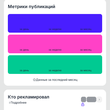
Метрики публикаций
Публикации
5
20
67
за день
за неделю
за месяц
Репосты
0
0
0
за день
за неделю
за месяц
Просмотры на пост
660
658
683
за день
за неделю
за месяц
Данные за последний месяц
Кто рекламировал
‹
1 / 2
›
ℹ️ Подробнее