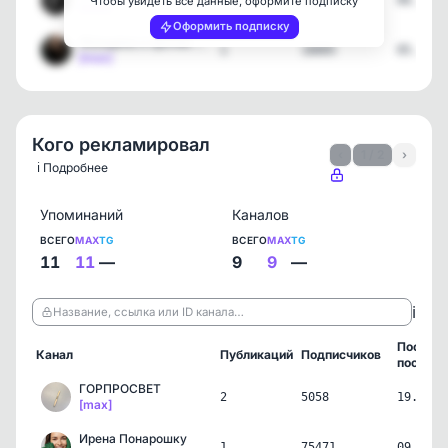
1
4636
06.05.2
Чтобы увидеть все данные, оформите подписку
[max]
Оформить подписку
Женщина и прочие неприят…
1
18005
05.05.2
[max]
Кого рекламировал
‹
1 / 2
›
ℹ️ Подробнее
Упоминаний
Каналов
ВСЕГО
MAX
TG
ВСЕГО
MAX
TG
11
11
—
9
9
—
ℹ️
Название, ссылка или ID канала…
Послед
Канал
Публикаций
Подписчиков
пост
ГОРПРОСВЕТ
2
5058
19.06.2
[max]
Ирена Понарошку
1
75471
09.06.2