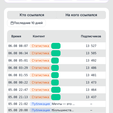
Кто ссылался
На кого ссылался
Последние 10 дней
Время
Контент
Подписчиков
Кт
—
Статистика
06.08 08:07
+22
13 527
—
Статистика
06.08 06:34
+13
13 505
—
Статистика
06.08 05:01
+6
13 492
—
Статистика
06.08 03:29
+5
13 486
—
Статистика
06.08 01:55
+8
13 481
—
Статистика
06.08 00:22
+9
13 473
—
Статистика
05.08 22:47
+27
13 464
Образование и наука
Психология
—
Статистика
05.08 21:13
+46
13 437
✕
Эмоциональный интеллект |
—
Публикация
Мечты — это ...
05.08 21:02
—
Психология
—
13'527
подписчиков
Публикация
❗️Большинств...
05.08 20:00
—