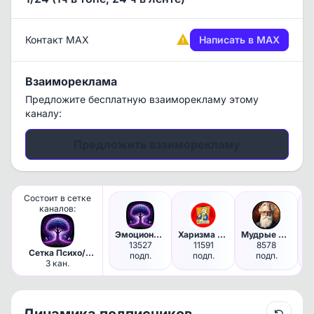
Контакт MAX
Написать в MAX
Взаимореклама
Предложите бесплатную взаиморекламу этому
каналу:
Предложить взаиморекламу
Состоит в сетке
каналов:
Эмоциональный интеллект | Пси…
Харизма Века | Психология
Мудрые Цитаты | Саморазвитие
13527
11591
8578
3 
Сетка Психо/
подп.
подп.
подп.
Саморазвитие
3 кан.