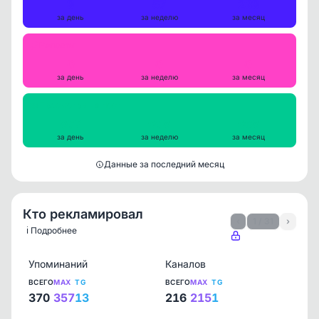
9
57
239
за день
за неделю
за месяц
Репосты
0
0
0
за день
за неделю
за месяц
Просмотры на пост
807
908
968
за день
за неделю
за месяц
Данные за последний месяц
Кто рекламировал
‹
1 / 31
›
ℹ️ Подробнее
Упоминаний
Каналов
ВСЕГО
MAX
TG
ВСЕГО
MAX
TG
370
357
13
216
215
1