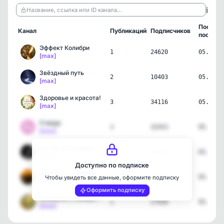
ℹ️
Название, ссылка или ID канала…
Послед
Канал
Публикаций
Подписчиков
пост
Эффект Колибри
1
24620
05.08.2
[max]
Звёздный путь
2
10403
05.08.2
[max]
Здоровье и красота!
3
34116
05.08.2
[max]
О моде
3
32453
05.08.2
[max]
Да, ты была права
1
11477
05.08.2
[max]
Доступно по подписке
Дорогая, ты прекрасна! …
3
14784
05.08.2
Чтобы увидеть все данные, оформите подписку
[max]
Оформить подписку
Шамбала | Саморазвитие
1
17426
05.08.2
[max]