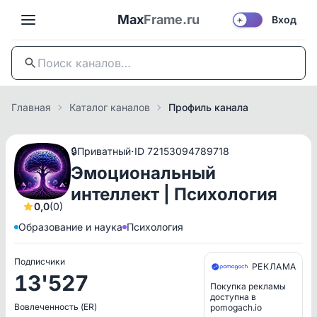
Max
Frame.ru
Вход
☀️
Главная
Каталог каналов
Профиль канала
·
🔒
Приватный
ID 72153094789718
Эмоциональный
интеллект | Психология
0,0
(0)
Образование и наука
Психология
Подписчики
РЕКЛАМА
13'527
Покупка рекламы
доступна в
Вовлеченность (ER)
pomogach.io