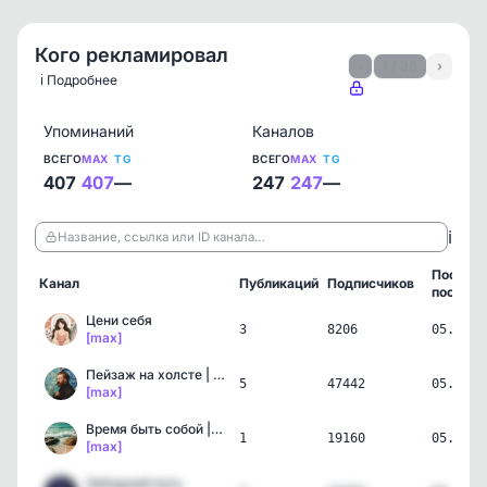
Кого рекламировал
‹
1 / 36
›
ℹ️ Подробнее
Упоминаний
Каналов
ВСЕГО
MAX
TG
ВСЕГО
MAX
TG
407
407
—
247
247
—
ℹ️
Название, ссылка или ID канала…
Послед
Канал
Публикаций
Подписчиков
пост
Цени себя
3
8206
05.08.2
[max]
Пейзаж на холсте | Искус…
5
47442
05.08.2
[max]
Время быть собой | Самор…
1
19160
05.08.2
[max]
Звёздный путь