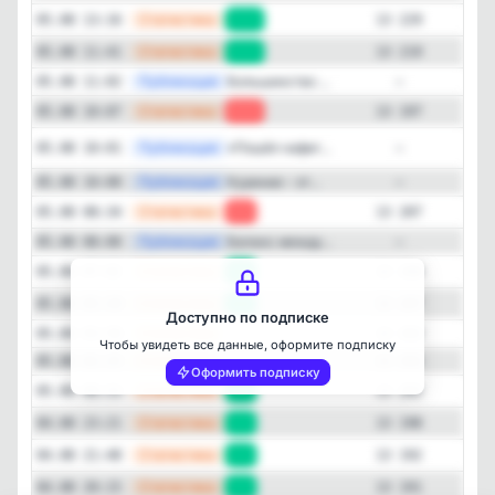
—
Статистика
05.08 13:16
+10
13 229
—
Статистика
05.08 11:41
+22
13 219
—
Публикация
Большинство ...
05.08 11:02
—
—
Статистика
05.08 10:07
-10
13 197
Закрыть
Публикация
[max
«Пошёл нафиг...
05.08 10:01
—
—
Публикация
Курение – эт...
05.08 10:00
—
—
Статистика
05.08 08:34
-1
13 207
—
Публикация
Баланс между...
05.08 08:00
—
—
Статистика
05.08 07:02
+1
13 208
—
Статистика
05.08 05:30
+5
13 207
Доступно по подписке
—
Статистика
05.08 03:58
13 202
Чтобы увидеть все данные, оформите подписку
—
Статистика
05.08 02:25
13 202
Оформить подписку
—
Статистика
05.08 00:53
+4
13 202
—
Статистика
04.08 23:21
+6
13 198
—
Статистика
04.08 21:48
+1
13 192
—
Статистика
04.08 20:15
+4
13 191