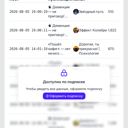
🧠 Деменция
— не
Звёздный путь
510
2026-08-05 19:00:10
приговор! ...
🧠 Деменция
— не
Эффект Колибри
1,622
2026-08-05 19:00:11
приговор! ...
«Пошёл
Дорогая, ты
нафиг» — нет
прекрасна! |
670
2026-08-05 14:01:10
ничего ...
Психология
«Пошёл
Да, ты была
нафиг» — нет
1,117
2026-08-05 14:01:11
права
ничего ...
«Пошёл
Доступно по подписке
нафиг» — нет
О моде
3,160
2026-08-05 14:01:12
Чтобы увидеть все данные, оформите подписку
ничего ...
Оформить подписку
«Пошёл
Здоровье и
нафиг» — нет
1,724
2026-08-05 14:01:13
красота!
ничего ...
🧠 Деменция
Шамбала |
— не
1,338
2026-08-05 14:00:15
Саморазвитие
приговор! ...