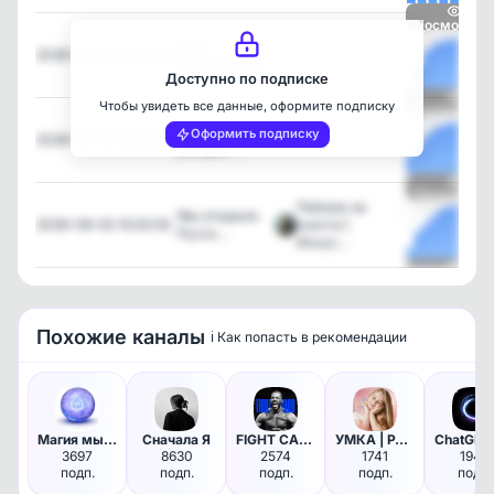
Посмотрет
Если
2026-08-05 17:30:06
—
совершили б…
Доступно по подписке
Чтобы увидеть все данные, оформите подписку
Посмотрет
Смелость
Оформить подписку
2026-08-05 16:02:05
—
рождает…
Посмотрет
Пейзаж на
Мы открыли
2026-08-05 15:00:55
холсте |
Русск…
Искус…
Посмотрет
Похожие каналы
ℹ️ Как попасть в рекомендации
Магия мысли | Эзотерика и Сам…
Сначала Я
FIGHT CARD🥇
УМКА | РАЗВИТИЕ ДОШКОЛЬНИКОВ
3697
8630
2574
1741
1942
подп.
подп.
подп.
подп.
подп.