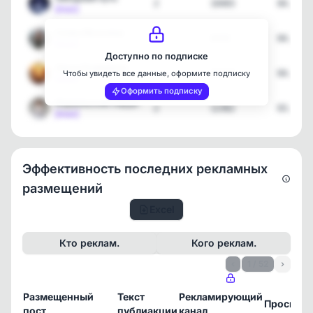
2
10403
04.08.2
[max]
Слово Мужчины
1
6978
04.08.2
[max]
Доступно по подписке
Закон Бумеранга
2
35569
04.08.2
Чтобы увидеть все данные, оформите подписку
[max]
Оформить подписку
Израильский хирург
2
12362
03.08.2
[max]
Эффективность последних рекламных
размещений
Excel
Кто реклам.
Кого реклам.
‹
1 / 52
›
Размещенный
Текст
Рекламирующий
Просмот
пост
публиакции
канал