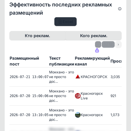
Эффективность последних рекламных
размещений
Excel
Кто реклам.
Кого реклам.
‹
1 / 12
›
Размещенный
Текст
Рекламирующий
Просмот
пост
публиакции
канал
Моккано - это
не просто
КРАСНОГОРСК
3,035
2026-07-21 13:00:07
дос...
Моккано - это
Красногорск
не просто
921
2026-07-20 15:00:06
Live
дос...
Моккано - это
не просто
Красногорск
1,073
2026-07-20 13:10:05
дос...
Моккано - это