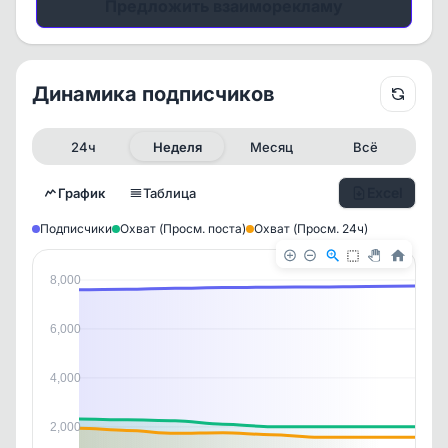
Предложить взаиморекламу
Динамика подписчиков
24ч
Неделя
Месяц
Всё
Excel
График
Таблица
Подписчики
Охват (Просм. поста)
Охват (Просм. 24ч)
8,000
6,000
4,000
✕
✕
✕
✕
2,000
История канала