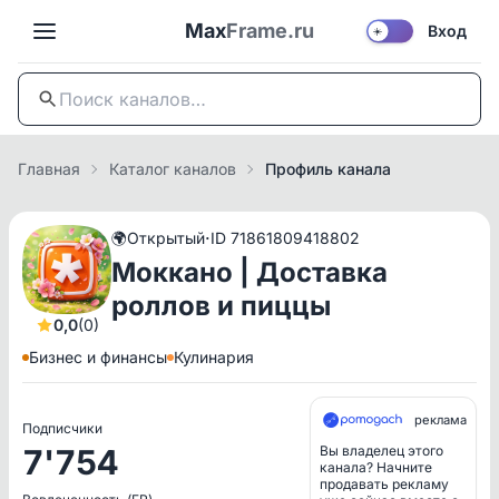
Max
Frame.ru
Вход
☀️
Главная
Каталог каналов
Профиль канала
·
🌍
Открытый
ID 71861809418802
Моккано | Доставка
роллов и пиццы
0,0
(0)
Бизнес и финансы
Кулинария
реклама
Подписчики
7'754
Вы владелец этого
канала? Начните
продавать рекламу