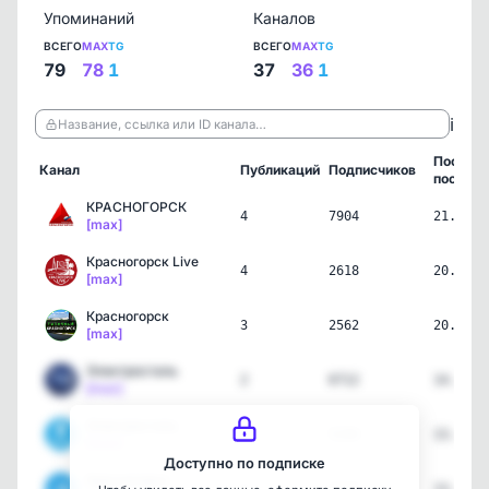
Упоминаний
Каналов
ВСЕГО
MAX
TG
ВСЕГО
MAX
TG
79
78
1
37
36
1
ℹ️
Название, ссылка или ID канала…
Послед
Канал
Публикаций
Подписчиков
пост
КРАСНОГОРСК
4
7904
21.07.2
[max]
Красногорск Live
4
2618
20.07.2
[max]
Красногорск
3
2562
20.07.2
[max]
Электросталь
2
6712
14.07.2
[max]
Электросталь
4
5194
13.07.2
[max]
Доступно по подписке
Красногорск