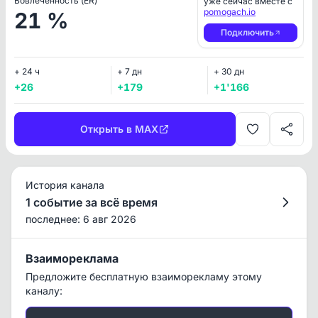
Вовлеченность (ER)
уже сейчас вместе с
pomogach.io
21 %
Подключить
+ 24 ч
+ 7 дн
+ 30 дн
+26
+179
+1'166
Открыть в MAX
История канала
1 событие за всё время
последнее: 6 авг 2026
Взаимореклама
Предложите бесплатную взаиморекламу этому
каналу: