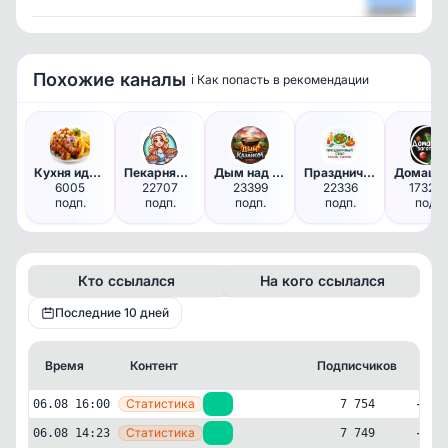
Посмотреть
Похожие каналы
ℹ️ Как попасть в рекомендации
Кухня идей - лучшие рецепты, …
Пекарня🥨Угощений
Дым над Казаном
Праздничный стол | Салаты и з…
6005
22707
23399
22336
17324
подп.
подп.
подп.
подп.
подп.
Кто ссылался
На кого ссылался
Последние 10 дней
Время
Контент
Подписчиков
Кт
—
Статистика
06.08 16:00
+5
7 754
—
Статистика
06.08 14:23
+1
7 749