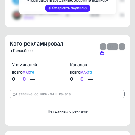
2
2717
13.07.2
Чтобы увидеть все данные, оформите подписку
[max]
Оформить подписку
Красногорск онлайн • Нов…
4
8539
13.07.2
[max]
Кого рекламировал
‹
1 / 1
›
ℹ️ Подробнее
Упоминаний
Каналов
ВСЕГО
MAX
TG
ВСЕГО
MAX
TG
0
0
—
0
0
—
ℹ️
Название, ссылка или ID канала…
Нет данных о рекламе