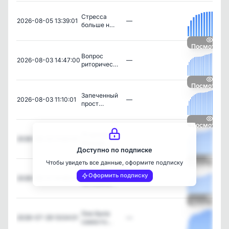
Стресса
2026-08-05 13:39:01
—
больше н…
Посмотреть
Вопрос
2026-08-03 14:47:00
—
риторичес…
Посмотреть
Запеченный
2026-08-03 11:10:01
—
прост…
Посмотреть
10 роллов
2026-08-03 11:00:00
—
Филаде…
Доступно по подписке
Чтобы увидеть все данные, оформите подписку
Посмотреть
Простое
Оформить подписку
2026-08-01 14:45:01
—
напомина…
Посмотреть
Она была
2026-07-29 13:04:01
—
самосто…