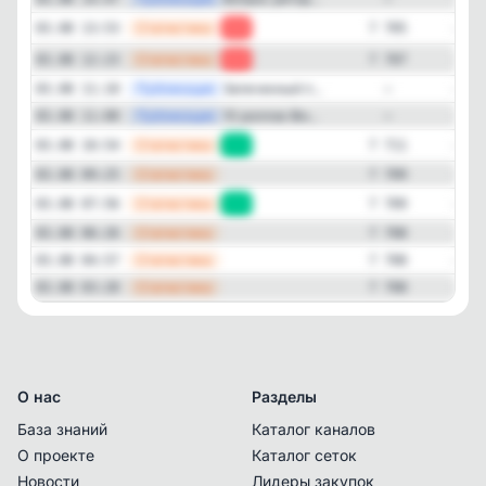
—
Статистика
03.08 13:53
-2
7 705
—
Статистика
03.08 12:23
-4
7 707
—
Публикация
Запеченный п...
03.08 11:10
—
—
Публикация
10 роллов Фи...
03.08 11:00
—
—
Статистика
03.08 10:54
+2
7 711
—
Статистика
03.08 09:25
7 709
—
Статистика
03.08 07:56
+1
7 709
—
Статистика
03.08 06:26
7 708
—
Статистика
03.08 04:57
7 708
—
Статистика
03.08 03:28
7 708
О нас
Разделы
База знаний
Каталог каналов
О проекте
Каталог сеток
Новости
Лидеры закупок