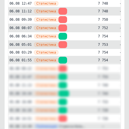
—
Статистика
06.08 12:47
7 748
—
Статистика
06.08 11:12
-2
7 748
—
Статистика
06.08 09:39
-2
7 750
—
Статистика
06.08 08:07
-2
7 752
—
Статистика
06.08 06:34
+1
7 754
—
Статистика
06.08 05:01
-1
7 753
Бизнес и финансы
Кулинария
✕
Моккано | Доставка роллов и пиццы
—
Статистика
06.08 03:29
7 754
7'754
подписчиков
—
Статистика
06.08 01:55
+1
7 754
Подписчиков за 24 часа
—
Статистика
06.08 00:22
-1
7 753
+26
—
Статистика
05.08 22:47
+5
7 754
Подписчиков за неделю
—
Статистика
05.08 21:13
+5
7 749
+179
—
Статистика
05.08 19:34
+11
7 744
—
Статистика
Подписчиков за месяц
05.08 18:00
+5
7 733
+1'166
—
Статистика
05.08 16:26
+2
7 728
—
Статистика
05.08 14:51
-7
7 726
ER (Engagement Rate)
21%
—
Публикация
Стресса боль...
05.08 13:39
—