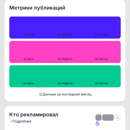
Метрики публикаций
Публикации
1
5
17
за день
за неделю
за месяц
Репосты
0
0
0
за день
за неделю
за месяц
Просмотры на пост
1972
2053
2935
за день
за неделю
за месяц
Данные за последний месяц
Кто рекламировал
‹
1 / 6
›
ℹ️ Подробнее