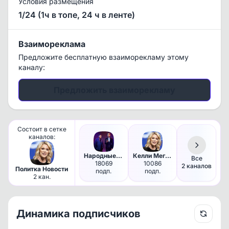
Условия размещения
1/24 (1ч в топе, 24 ч в ленте)
Взаимореклама
Предложите бесплатную взаиморекламу этому
каналу:
Предложить взаиморекламу
Состоит в сетке
каналов:
Народные Пранки
Келли Меган на русском
Все
18069
10086
2 каналов
Политка Новости
подп.
подп.
2 кан.
Динамика подписчиков