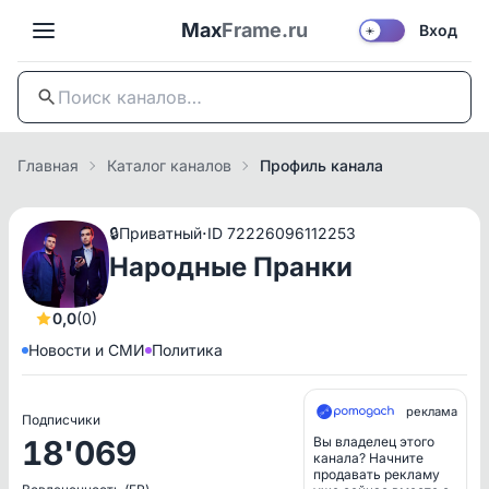
Max
Frame.ru
Вход
☀️
Главная
Каталог каналов
Профиль канала
·
🔒
Приватный
ID 72226096112253
Народные Пранки
0,0
(0)
Новости и СМИ
Политика
реклама
Подписчики
18'069
Вы владелец этого
канала? Начните
продавать рекламу