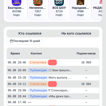
Екатеринбург live
Нетипичный Белгород
ВСЕ ШОУ
Народная хроника.
РА
40096
1357
6724
9188
4041
подп.
подп.
подп.
подп.
подп.
Кто ссылался
На кого ссылался
Последние 10 дней
Время
Контент
Подписчиков
К
—
Статистика
06.08 20:46
-15
18 069
Публикация
[ma
Ⓘ Вам пришло...
06.08 20:00
—
—
Публикация
Мать выпала ...
06.08 19:30
—
—
Статистика
06.08 19:12
-16
18 084
—
Публикация
❗️"Спонсирую...
06.08 19:00
—
—
Публикация
«Мы даже про...
06.08 18:44
—
—
—
06.08 17:46
—