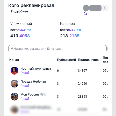
Кого рекламировал
‹
1 / 32
›
ℹ️ Подробнее
Упоминаний
Каналов
ВСЕГО
MAX
TG
ВСЕГО
MAX
TG
413
405
8
218
213
5
ℹ️
Название, ссылка или ID канала…
Послед
Канал
Публикаций
Подписчиков
пост
Честный журналист
6
34307
05.08.2
[max]
Правда Небензя
3
14290
05.08.2
[max]
Моя Россия 🇷🇺
3
28358
05.08.2
[max]
РУССКИЙ МЕДВЕДЬ | Новости
22
83448
05.08.2
[max]