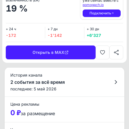
Вовлеченность (ER)
уже сейчас вместе с
pomogach.io
19 %
Подключить
+ 24 ч
+ 7 дн
+ 30 дн
-172
-1'142
+6'327
Открыть в MAX
История канала
2 события за всё время
последнее: 5 май 2026
Цена рекламы
0 ₽
за размещение