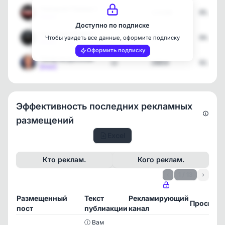
Народная Правда | Новости
3
113288
05.08.2
[max]
Доступно по подписке
Геометрия Власти 🇷🇺
1
8035
04.08.2
Чтобы увидеть все данные, оформите подписку
[max]
Оформить подписку
Такер на русском
12
29054
02.08.2
[max]
Эффективность последних рекламных
размещений
Excel
Кто реклам.
Кого реклам.
‹
1 / 13
›
Размещенный
Текст
Рекламирующий
Просмот
пост
публиакции
канал
Ⓘ Вам