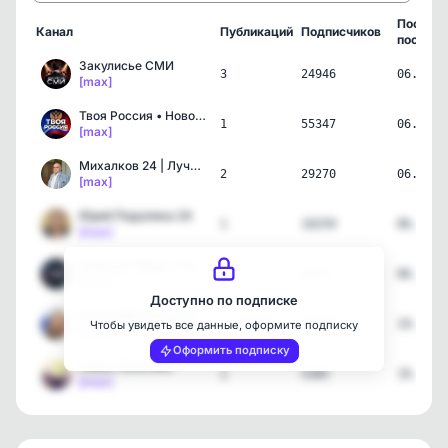
Послед
Канал
Публикаций
Подписчиков
пост
Закулисье СМИ
3
24946
06.08.2
[max]
Твоя Россия • Новости
1
55347
06.08.2
[max]
Михалков 24 | Лучшее
2
29270
06.08.2
[max]
Юрий Подоляка 24
1
10259
06.08.2
[max]
Главный Эфир • Новости
1
6914
06.08.2
[max]
Доступно по подписке
Келли Меган на русском
6
10086
19.07.2
Чтобы увидеть все данные, оформите подписку
[max]
Оформить подписку
Наша Политика
1
5385
19.07.2
[max]