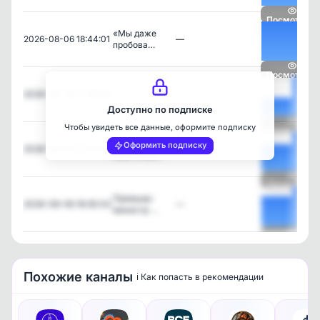
Посмотреть
«Мы даже
2026-08-06 18:44:01
—
пробова…
Посмотреть
2026-08-06 17:46:00
—
Доступно по подписке
Чтобы увидеть все данные, оформите подписку
Посмотреть
Херсон
Оформить подписку
2026-08-06 17:04:01
—
обесточен…
Посмотреть
Премьер-
2026-08-06 16:30:03
—
министр …
Посмотреть
Похожие каналы
ℹ️ Как попасть в рекомендации