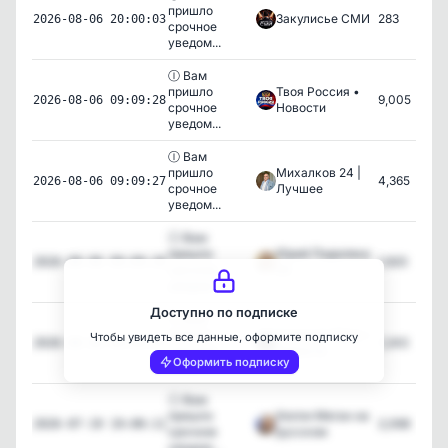
пришло
Закулисье СМИ
283
2026-08-06 20:00:03
срочное
уведом...
Ⓘ Вам
пришло
Твоя Россия •
9,005
2026-08-06 09:09:28
срочное
Новости
уведом...
Ⓘ Вам
пришло
Михалков 24 |
4,365
2026-08-06 09:09:27
срочное
Лучшее
уведом...
Ⓘ Вам
пришло
Юрий Подоляка
1,920
2026-08-06 09:09:26
срочное
24
уведом...
Доступно по подписке
Ⓘ Вам
пришло
Главный Эфир •
Чтобы увидеть все данные, оформите подписку
1,243
2026-08-06 09:09:25
срочное
Новости
Оформить подписку
уведом...
Ⓘ Вам
пришло
Келли Меган на
2,068
2026-07-19 19:00:11
срочное
русском
уведом...