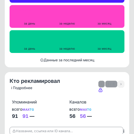
Репосты
0
0
0
за день
за неделю
за месяц
Просмотры на пост
4128
4402
5568
за день
за неделю
за месяц
Данные за последний месяц
Кто рекламировал
‹
1 / 8
›
ℹ️ Подробнее
Упоминаний
Каналов
ВСЕГО
MAX
TG
ВСЕГО
MAX
TG
91
91
—
56
56
—
ℹ️
Название, ссылка или ID канала…