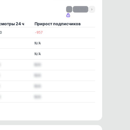
‹
1 / 104
›
смотры 24 ч
Прирост подписчиков
50
-957
N/A
N/A
0
N/A
N/A
N/A
3
N/A