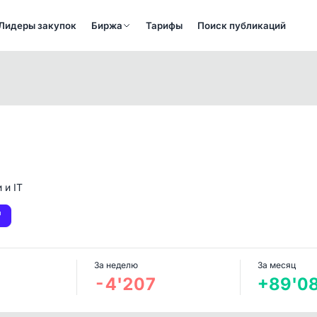
Лидеры закупок
Биржа
Тарифы
Поиск публикаций
 и IT
За неделю
За месяц
-4'207
+89'0