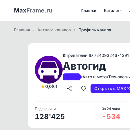
Max
Frame.ru
Главная
Каталог
Главная
Каталог каналов
Профиль канала
·
🔒
Приватный
ID 72409324674391
Автогид
Авто и мото
Технологии
A+
РКН
0,0
(0)
Открыть в MAX
Подписчики
За 24 часа
128'425
-534