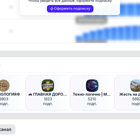
Чтобы увидеть все данные, оформите подписку
—
Оформить подписку
Посмотреть
—
Посмотреть
и
НОЛОГИЯ⚙️
🚗 ГЛАВНАЯ ДОРОГА - авто дтп д…
Техно-логично | MAX
Жесть на 
6903
1623
5210
569
подп.
подп.
подп.
подп
канал