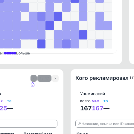
е
Больше
Кого рекламировал
ℹ️
‹
1 / 47
›
в
Упоминаний
AX
TG
ВСЕГО
MAX
TG
25
—
167
167
—
ℹ️
Название, ссылка или ID кана
исчиков
Последний пост
Канал