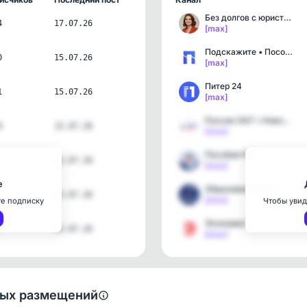
Без долгов с юристом Кат…
4
17.07.26
[max]
Подскажите • Пособия и Л…
0
15.07.26
[max]
Питер 24
1
15.07.26
[max]
Россия 24/7 • Новости
9
15.07.26
[max]
Пособия РФ
1
15.07.26
[max]
е
Образование РФ
15.07.26
[max]
те подписку
Чтобы увид
Экономист
15.07.26
[max]
ных размещений