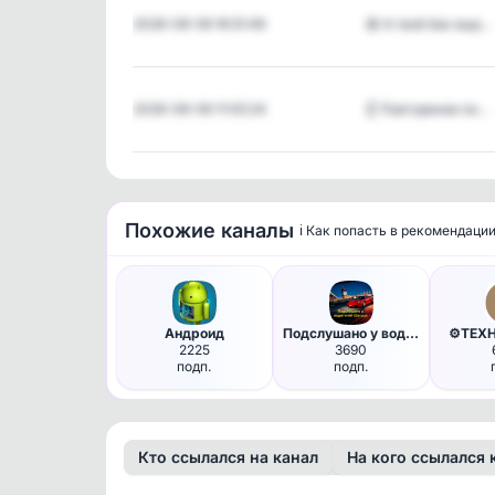
2026-08-06 16:31:49
😆 А твой бак выр…
2026-08-06 11:05:24
☝️ Повторение ли…
Похожие каналы
ℹ️ Как попасть в рекомендаци
Андроид
Подслушано у водителей Шатура.
⚙️ТЕХ
2225
3690
подп.
подп.
Кто ссылался на канал
На кого ссылался 