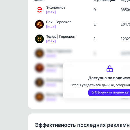
Экономист
9
3850
[max]
Рак | Гороскоп
1
1047
[max]
Телец | Гороскоп
1
1232
[max]
Лев | Гороскоп
1
1227
[max]
Овен | Гороскоп
1
1273
[max]
Доступно по подписк
Близнецы | Гороскоп
1
9560
[max]
Чтобы увидеть все данные, оформи
Оформить подписку
Весы | Гороскоп
1
9494
[max]
Эффективность последних реклам