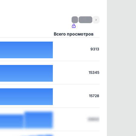
‹
1 / 10
›
Всего просмотров
9313
15345
15728
23832