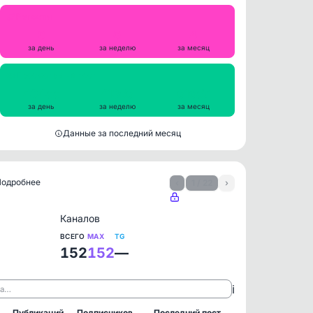
Репосты
0
0
4
за день
за неделю
за месяц
Просмотры на пост
40455
41356
61657
за день
за неделю
за месяц
Данные за последний месяц
 Подробнее
‹
1 / 22
›
Каналов
ВСЕГО
MAX
TG
152
152
—
ℹ️
ла…
Публикаций
Подписчиков
Последний пост