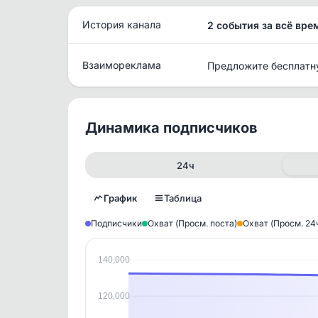
История канала
2 события за всё вре
Взаимореклама
Предложите бесплатн
Динамика подписчиков
24ч
График
Таблица
Подписчики
Охват (Просм. поста)
Охват (Просм. 24
140,000
Исто
В этом
120,000
этим д
Войдите
, чтобы оста