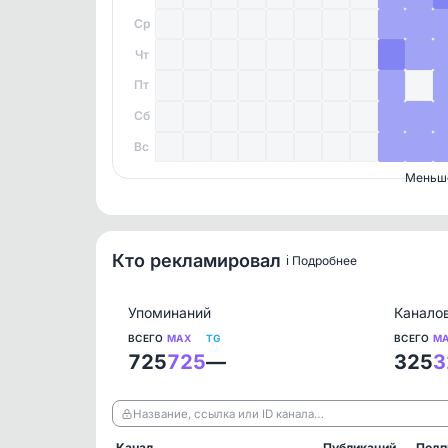
Ср
Чт
Пт
Сб
Вс
Меньш
Кто рекламировал
ℹ️ Подробнее
Упоминаний
Канало
ВСЕГО
MAX
TG
ВСЕГО
M
725
725
—
325
3
Название, ссылка или ID канала…
Канал
Публикаций
Подп