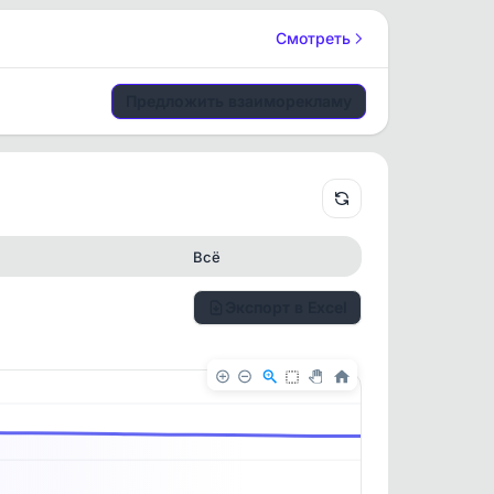
Смотреть
Предложить взаиморекламу
Всё
Экспорт в Excel
✕
✕
. По
ность