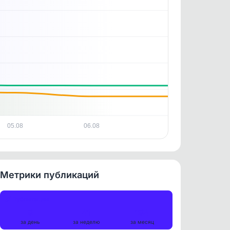
05.08
06.08
Метрики публикаций
Публикации
9
41
194
за день
за неделю
за месяц