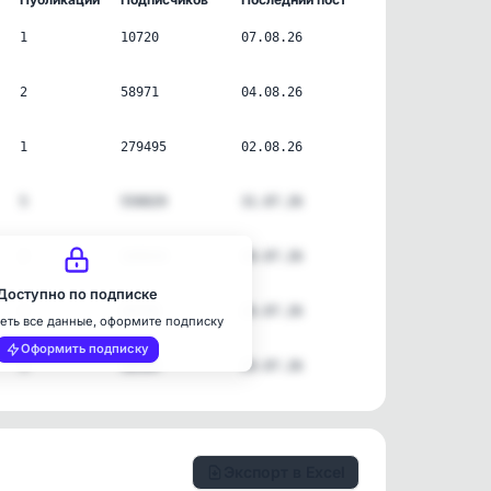
1
10720
07.08.26
2
58971
04.08.26
1
279495
02.08.26
5
550029
31.07.26
2
189044
30.07.26
Доступно по подписке
2
28756
26.07.26
еть все данные, оформите подписку
Оформить подписку
3
38504
20.07.26
Экспорт в Excel