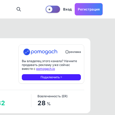
Вход
Регистрация
☀️
реклама
Вы владелец этого канала? Начните
продавать рекламу уже сейчас
вместе с
pomogach.io
Подключить
Вовлеченность (ER)
82
28
%