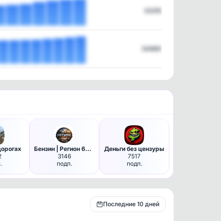
33215
34460
дорогах
Бензин | Регион 63 | Самара
Деньги без цензуры
2
3146
7517
.
подп.
подп.
Последние 10 дней