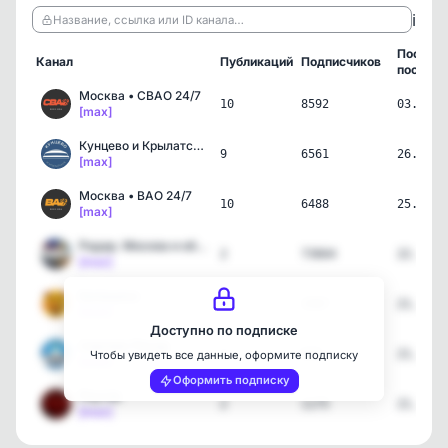
ℹ️
Название, ссылка или ID канала…
Послед
Канал
Публикаций
Подписчиков
пост
Москва • СВАО 24/7
10
8592
03.08.2
[max]
Кунцево и Крылатское 24/…
9
6561
26.07.2
[max]
Москва • ВАО 24/7
10
6488
25.07.2
[max]
Радар. Москва и область
2
73664
22.07.2
[max]
Балашиха
2
1567
21.07.2
[max]
Доступно по подписке
Сергиев Посад
2
615
21.07.2
Чтобы увидеть все данные, оформите подписку
[max]
Оформить подписку
Реутов
2
1175
21.07.2
[max]