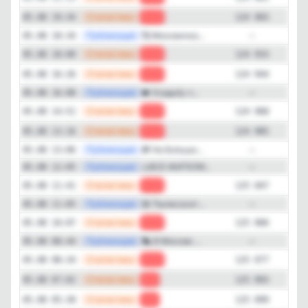
—
Статистика
05.08 19:34
-30
124 903
—
Публикация
🥰 Москвичка...
05.08 18:34
—
—
Статистика
05.08 18:00
-11
124 933
—
Статистика
05.08 16:26
-24
124 944
—
Публикация
❤️ Усадьбу «...
05.08 16:08
—
—
Статистика
05.08 14:51
-17
124 968
—
Статистика
05.08 13:16
-62
124 985
—
Публикация
🎁 На Большо...
05.08 13:06
—
—
Публикация
⚠️ВСЕ ЖИТЕЛИ...
05.08 12:05
—
—
Статистика
05.08 11:41
-19
125 047
—
Публикация
😄 Пылесосит...
05.08 11:05
—
—
Статистика
05.08 10:07
-11
125 066
—
Публикация
🎭 В Москве ...
05.08 08:44
—
—
Статистика
05.08 08:34
-16
125 077
—
Статистика
05.08 07:02
-6
125 093
—
Статистика
05.08 05:30
-1
125 099