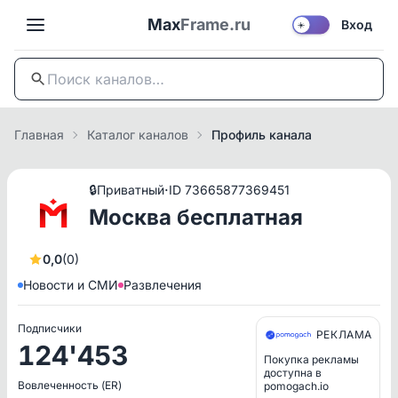
Max
Frame.ru
Вход
☀️
Главная
Каталог каналов
Профиль канала
·
🔒
Приватный
ID 73665877369451
Москва бесплатная
0,0
(0)
Новости и СМИ
Развлечения
Подписчики
РЕКЛАМА
124'453
Покупка рекламы
доступна в
Вовлеченность (ER)
pomogach.io