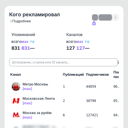
Кого рекламировал
‹
1 / 20
›
ℹ️ Подробнее
Упоминаний
Каналов
ВСЕГО
MAX
TG
ВСЕГО
MAX
TG
831
831
—
127
127
—
ℹ️
Название, ссылка или ID канала…
Послед
Канал
Публикаций
Подписчиков
пост
Метро Москвы
1
44059
06.08.2
[max]
Московская Лента
2
30799
05.08.2
[max]
Москва за рулём
6
127421
04.08.2
[max]
ФОРЕСТ ГРАНТ - кухни на …