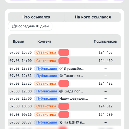
Кто ссылался
На кого ссылался
Последние 10 дней
Время
Контент
Подписчиков
К
—
Статистика
07.08 15:36
-16
124 453
—
Статистика
07.08 14:00
-13
124 469
—
Публикация
🌿 В усадьбе...
07.08 13:39
—
—
Публикация
😅 Такого «к...
07.08 12:31
—
—
Статистика
07.08 12:25
-30
124 482
—
Публикация
🤣 Когда поп...
07.08 12:00
—
—
Публикация
Ищем девушек...
07.08 11:00
—
—
Статистика
07.08 10:50
-18
124 512
—
Статистика
07.08 09:16
-18
124 530
Новости и СМИ
Развлечения
—
Публикация
✕
🎤 На ВДНХ п...
07.08 08:37
—
Москва бесплатная