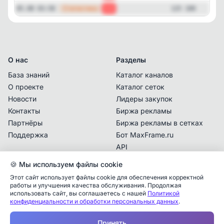
—
Статистика
05.08 03:58
-7
125 100
О нас
Разделы
База знаний
Каталог каналов
О проекте
Каталог сеток
Новости
Лидеры закупок
Контакты
Биржа рекламы
Партнёры
Биржа рекламы в сетках
Поддержка
Бот MaxFrame.ru
API
🍪 Мы используем файлы cookie
Документы
Этот сайт использует файлы cookie для обеспечения корректной
Политика
работы и улучшения качества обслуживания. Продолжая
конфиденциальности
использовать сайт, вы соглашаетесь с нашей
Политикой
конфиденциальности и обработки персональных данных
.
Пользовательское
Аналитика упоминаний
✕
соглашение
Принять