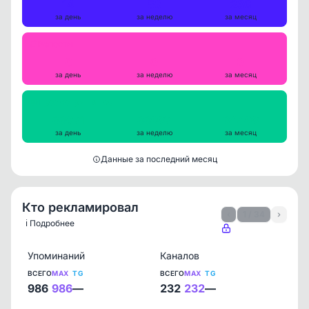
14
56
236
за день
за неделю
за месяц
Репосты
0
0
0
за день
за неделю
за месяц
Просмотры на пост
33071
33987
34498
за день
за неделю
за месяц
Данные за последний месяц
Кто рекламировал
‹
1 / 34
›
ℹ️ Подробнее
Упоминаний
Каналов
ВСЕГО
MAX
TG
ВСЕГО
MAX
TG
986
986
—
232
232
—