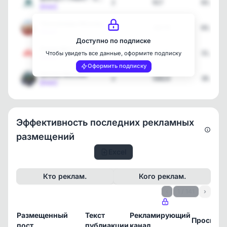
2
917
03.08.2
[max]
Пенсионеры Москвы
1
28279
03.08.2
[max]
Доступно по подписке
Радар Москва и МО | Опов…
8
211411
31.07.2
Чтобы увидеть все данные, оформите подписку
[max]
Оформить подписку
Школы Москвы
2
50824
30.07.2
[max]
Эффективность последних рекламных
размещений
Excel
Кто реклам.
Кого реклам.
‹
1 / 141
›
Размещенный
Текст
Рекламирующий
Просмот
пост
публиакции
канал