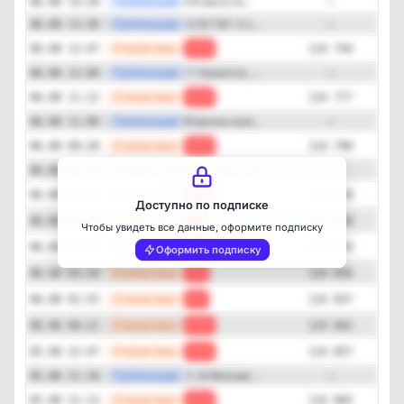
—
Публикация
❗️ В августе...
06.08 14:20
—
—
Публикация
🎨 В ГЭС-2 с...
06.08 13:36
—
—
Статистика
06.08 12:47
-33
124 744
—
Публикация
🤍 Кажется, ...
06.08 12:00
—
—
Статистика
06.08 11:12
-21
124 777
Закрыть
—
Публикация
❗️Cрочно нуж...
06.08 11:00
—
—
Статистика
06.08 09:39
-20
124 798
—
Публикация
⚽ В ГУМе поя...
06.08 08:55
—
—
Статистика
06.08 08:07
-12
124 818
Доступно по подписке
—
Статистика
06.08 06:34
-4
124 830
Чтобы увидеть все данные, оформите подписку
—
Статистика
06.08 05:01
-2
124 834
Оформить подписку
—
Статистика
06.08 03:29
-1
124 836
—
Статистика
06.08 01:55
-5
124 837
—
Статистика
06.08 00:22
-15
124 842
—
Статистика
05.08 22:47
-26
124 857
—
Публикация
🏃 В Москве ...
05.08 21:18
—
—
Статистика
05.08 21:13
-20
124 883