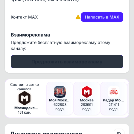
Контакт MAX
Написать в MAX
Взаимореклама
Предложите бесплатную взаиморекламу этому
каналу:
Предложить взаиморекламу
Состоит в сетке
каналов:
Моя Москва
Москва
Радар Москва и МО | Оповещения
622803
283991
211411
Мосиндекс
подп.
подп.
подп.
Медиа /
151 кан.
Московские
каналы