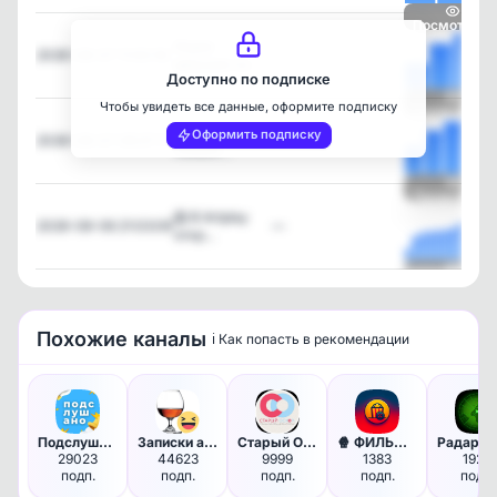
Посмотреть
Ищем
2026-08-07 11:00:16
—
девушек из …
Доступно по подписке
Чтобы увидеть все данные, оформите подписку
Посмотреть
🎤 На ВДНХ
Оформить подписку
2026-08-07 08:37:11
—
появил…
Посмотреть
🦁 В Artplay
2026-08-06 21:03:09
—
откр…
Посмотреть
Похожие каналы
ℹ️ Как попасть в рекомендации
Подслушано | Новосибирск и Об…
Записки алкоголика
Старый Оскол НОВОСТИ
🍿 ФИЛЬМЫ & СЕРИАЛЫ - смотреть…
29023
44623
9999
1383
1928
подп.
подп.
подп.
подп.
подп.