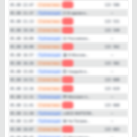
—
Статистика
05.08 22:47
-25
115 506
—
Публикация
🫠 В одном и...
05.08 21:37
—
—
Статистика
05.08 21:13
-18
115 531
—
Статистика
05.08 19:34
-13
115 549
—
Публикация
😮 Россиянки...
05.08 19:09
—
—
Статистика
05.08 18:00
-20
115 562
—
Публикация
🏖️ В Москве...
05.08 16:57
—
—
Статистика
05.08 16:26
-18
115 582
—
Публикация
💍 Свадьба в...
05.08 15:02
—
—
Статистика
05.08 14:51
-19
115 600
—
Статистика
05.08 13:16
-49
115 619
—
Публикация
😳 Москвич п...
05.08 12:31
—
—
Статистика
05.08 11:41
-15
115 668
—
Публикация
⚠️ВСЕ ЖИТЕЛИ...
05.08 11:30
—
—
Публикация
😁 На Патриа...
05.08 11:07
—
—
Статистика
05.08 10:07
-19
115 683