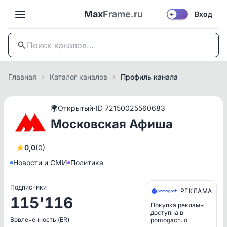
Max
Frame.ru
Вход
☀️
Главная
Каталог каналов
Профиль канала
·
🌍
Открытый
ID 72150025560683
Московская Афиша
0,0
(0)
Новости и СМИ
Политика
Подписчики
РЕКЛАМА
115'116
Покупка рекламы
доступна в
Вовлеченность (ER)
pomogach.io