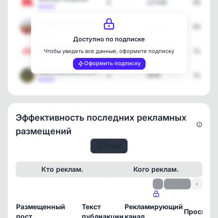
6
127346
04.08.2
[max]
Пенсионеры Москвы
1
28300
03.08.2
[max]
Доступно по подписке
Радар Москва и МО | Опов…
7
211423
31.07.2
Чтобы увидеть все данные, оформите подписку
[max]
Оформить подписку
Карта москвича (социальн…
2
3476
31.07.2
[max]
Эффективность последних рекламных
размещений
Excel
Кто реклам.
Кого реклам.
‹
1 / 206
›
Размещенный
Текст
Рекламирующий
Просмот
пост
публиакции
канал