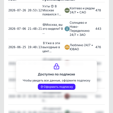
Ухты 😍 В
Коптево и рядом
Москве
478
2026-07-26 20:53:12
24/7 • САО
появился т...
Солнцево и
🤩Москва, вы
Ново-
это видели? В
443
2026-07-06 21:48:21
Переделкино
...
24/7 • ЗАО
🍦Уже в эти
Люблино 24/7 •
выходные в
476
2026-06-25 19:40:13
ЮВАО
цент...
«Я коренной
москвич, но я
Люберцы
944
2026-06-25 10:00:13
в...
Доступно по подписке
«Я коренной
москвич, но я
Воскресенск
649
2026-06-25 10:00:14
Чтобы увидеть все данные, оформите подписку
в...
Оформить подписку
«Я коренной
москвич, но я
Зеленоград
503
2026-06-25 10:00:12
в...
«Я коренной
москвич, но я
Ногинск
3,600
2026-06-25 10:00:15