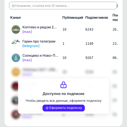
ℹ️
Название, ссылка или ID канала…
Послед
Канал
Публикаций
Подписчиков
пост
Коптево и рядом 24/7 • С…
10
6243
26.07.2
[max]
Гарин про телеграм
1
1140
23.07.2
[telegram]
Солнцево и Ново-Переделк…
10
9267
06.07.2
[max]
Люблино 24/7 • ЮВАО
10
5516
25.06.2
[max]
Люберцы
4
2365
25.06.2
[max]
Доступно по подписке
Воскресенск
4
2137
25.06.2
Чтобы увидеть все данные, оформите подписку
[max]
Оформить подписку
Зеленоград
4
1713
25.06.2
[max]