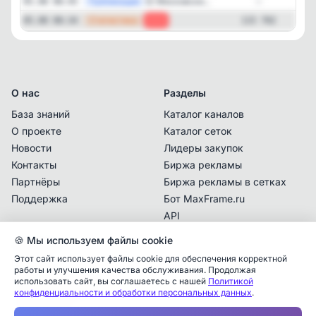
—
Публикация
☹️ Московски...
05.08 08:45
—
—
Статистика
05.08 08:34
-15
115 702
О нас
Разделы
База знаний
Каталог каналов
О проекте
Каталог сеток
Новости
Лидеры закупок
Контакты
Биржа рекламы
Партнёры
Биржа рекламы в сетках
Поддержка
Бот MaxFrame.ru
API
🍪 Мы используем файлы cookie
Документы
Этот сайт использует файлы cookie для обеспечения корректной
Политика
работы и улучшения качества обслуживания. Продолжая
конфиденциальности
использовать сайт, вы соглашаетесь с нашей
Политикой
конфиденциальности и обработки персональных данных
.
Пользовательское
Аналитика упоминаний
✕
соглашение