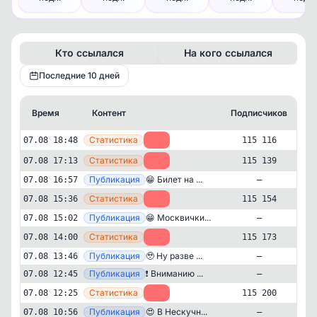
Кто ссылался
На кого ссылался
Последние 10 дней
Время
Контент
Подписчиков
К
—
Статистика
07.08 18:48
-23
115 116
—
Статистика
07.08 17:13
-15
115 139
—
Публикация
😁 Билет на ...
07.08 16:57
—
—
Статистика
07.08 15:36
-19
115 154
—
Публикация
😁 Москвички...
07.08 15:02
—
—
Статистика
07.08 14:00
-27
115 173
—
Публикация
🥹 Ну разве ...
07.08 13:46
—
—
Публикация
❗️ Вниманию ...
07.08 12:45
—
—
Статистика
07.08 12:25
-13
115 200
Новости и СМИ
Политика
—
Публикация
😍 В Нескучн...
✕
07.08 10:56
—