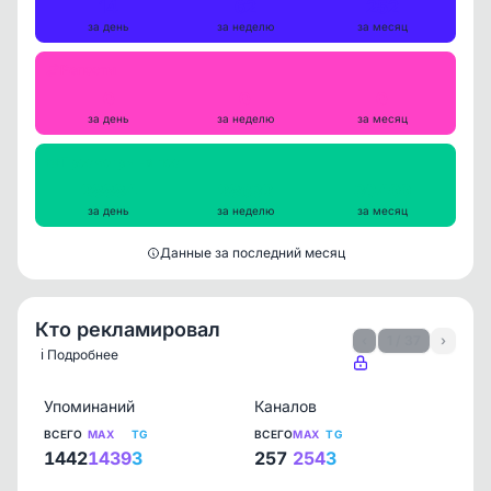
14
62
252
за день
за неделю
за месяц
Репосты
0
0
0
за день
за неделю
за месяц
Просмотры на пост
28884
28632
30499
за день
за неделю
за месяц
Данные за последний месяц
Кто рекламировал
‹
1 / 37
›
ℹ️ Подробнее
Упоминаний
Каналов
ВСЕГО
MAX
TG
ВСЕГО
MAX
TG
1442
1439
3
257
254
3