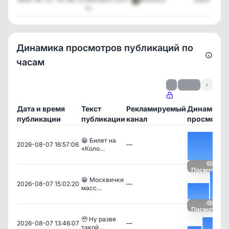
в...
Динамика просмотров публикаций по
часам
‹
1 / 15
›
Дата и время
Текст
Рекламируемый
Динамика
публикации
публикации
канал
просмотро
😁 Билет на
2026-08-07 16:57:06
—
«Коло…
Посмотреть
😁 Москвички
2026-08-07 15:02:20
—
масс…
Посмотреть
🥹 Ну разве
2026-08-07 13:46:07
—
такой…