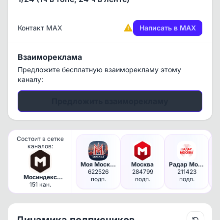
Контакт MAX
Написать в MAX
Взаимореклама
Предложите бесплатную взаиморекламу этому
каналу:
Предложить взаиморекламу
Состоит в сетке
каналов:
Моя Москва
Москва
Радар Москва и МО | Оповещения
622526
284799
211423
Мосиндекс
подп.
подп.
подп.
Медиа /
151 кан.
Московские
каналы