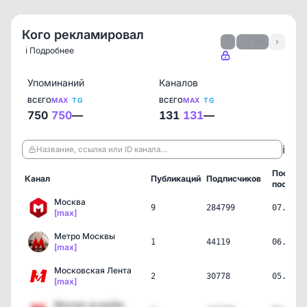
Кого рекламировал
‹
1 / 20
›
ℹ️ Подробнее
Упоминаний
Каналов
ВСЕГО
MAX
TG
ВСЕГО
MAX
TG
750
750
—
131
131
—
ℹ️
Название, ссылка или ID канала…
Послед
Канал
Публикаций
Подписчиков
пост
Москва
9
284799
07.08.2
[max]
Метро Москвы
1
44119
06.08.2
[max]
Московская Лента
2
30778
05.08.2
[max]
Москва за рулём