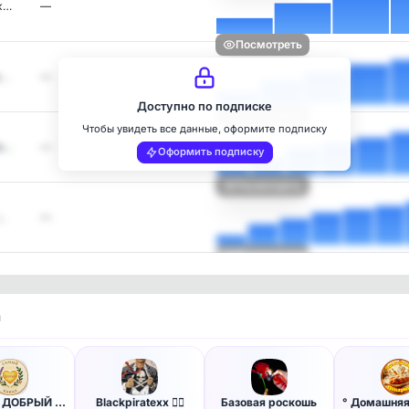
к…
—
Посмотреть
и…
—
Доступно по подписке
Посмотреть
Чтобы увидеть все данные, оформите подписку
и…
—
Оформить подписку
Посмотреть
…
—
Посмотреть
и
САМЫЙ ДОБРЫЙ КАНАЛ
Blackpiratexx 🏴‍☠️
Базовая роскошь