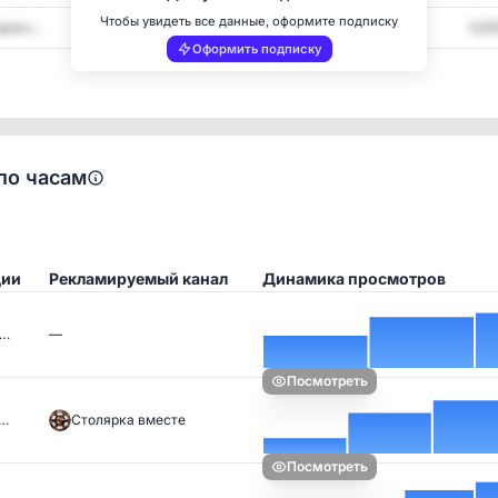
Чтобы увидеть все данные, оформите подписку
ужч...
Клёвое место | Рыбалка
6,380
5,0
Оформить подписку
по часам
ции
Рекламируемый канал
Динамика просмотров
л…
—
Посмотреть
 …
Столярка вместе
Посмотреть