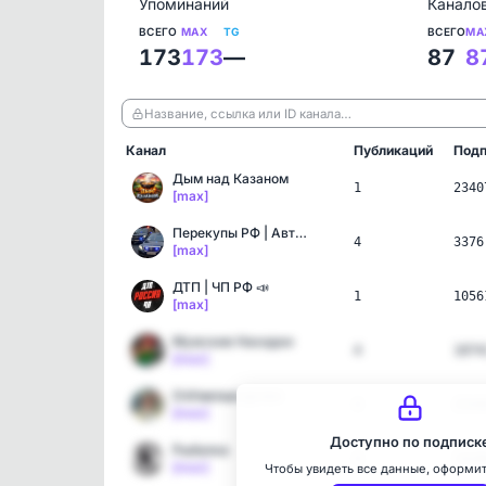
Упоминаний
Канало
ВСЕГО
MAX
TG
ВСЕГО
MA
173
173
—
87
8
Название, ссылка или ID канала…
Канал
Публикаций
Подп
Дым над Казаном
1
2340
[max]
Перекупы РФ | Авторынок
4
3376
[max]
ДТП | ЧП РФ 📣
1
1056
[max]
Мужские Находки
4
1874
[max]
ОчУмелые ручки
4
2544
[max]
Доступно по подписк
Рыбалка
4
1028
[max]
Чтобы увидеть все данные, оформи