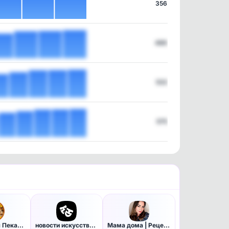
356
486
532
575
° Домашняя Пекарня °
новости искусства и культуры …
Мама дома | Рецепты