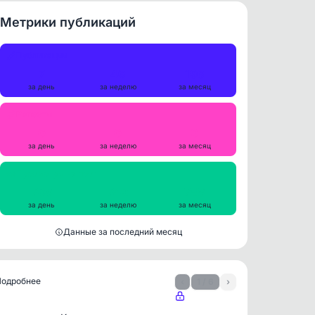
Метрики публикаций
Публикации
7
46
196
за день
за неделю
за месяц
Репосты
0
0
0
за день
за неделю
за месяц
Просмотры на пост
738
742
758
за день
за неделю
за месяц
Данные за последний месяц
 Подробнее
‹
1 / 6
›