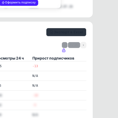
Оформить подписку
3
30031
25.07.26
Экспорт в Excel
‹
1 / 25
›
смотры 24 ч
Прирост подписчиков
5
-13
N/A
6
N/A
56
-10
2
-5
9
N/A