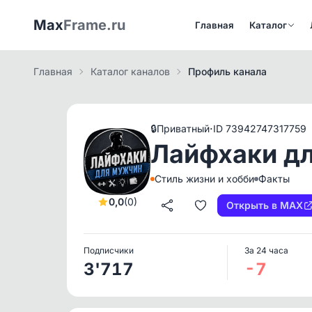
Max
Frame.ru
Главная
Каталог
Главная
Каталог каналов
Профиль канала
·
🔒
Приватный
ID 73942747317759
Лайфхаки д
Стиль жизни и хобби
Факты
0,0
(0)
Открыть в MAX
Подписчики
За 24 часа
3'717
-7