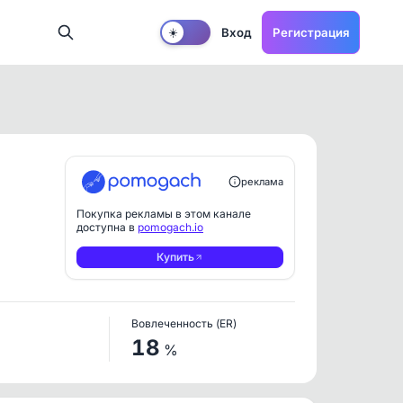
Вход
Регистрация
☀️
реклама
Покупка рекламы в этом канале
доступна в
pomogach.io
Купить
Вовлеченность (ER)
18
%