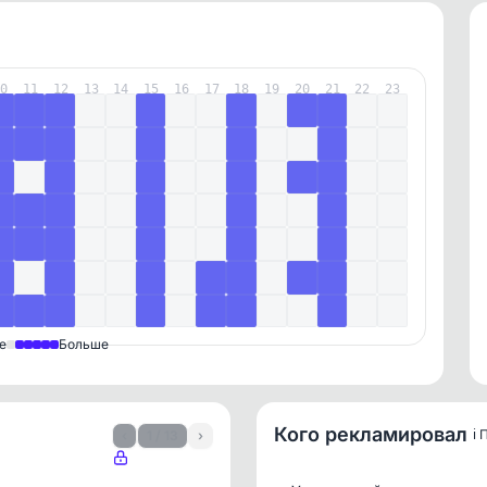
10
11
12
13
14
15
16
17
18
19
20
21
22
23
е
Больше
Кого рекламировал
ℹ️
‹
1 / 13
›