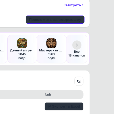
Смотреть
Предложить взаиморекламу
Охота | От выстрела до добычи
Дачный апгрейд
Мастерская Дерева
Все
2045
1963
18 каналов
подп.
подп.
Всё
Экспорт в Excel