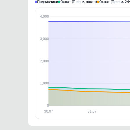
Подписчики
Охват (Просм. поста)
Охват (Просм. 24
4,000
Исто
В этом
этим д
Войдите
, чтобы оста
3,000
контен
2,000
1,000
0
30.07
31.07