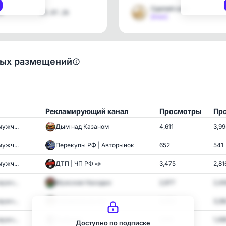
Сделай сам!
8
25.07.26
[max]
ных размещений
Рекламирующий канал
Просмотры
Про
ужч...
Дым над Казаном
4,611
3,99
ужч...
Перекупы РФ | Авторынок
652
541
ужч...
ДТП | ЧП РФ 📣
3,475
2,81
ужч...
Мужские Находки
2,977
2,4
ужч...
ОчУмелые ручки
3,920
3,36
ужч...
Рыбалка
1,910
1,48
Доступно по подписке