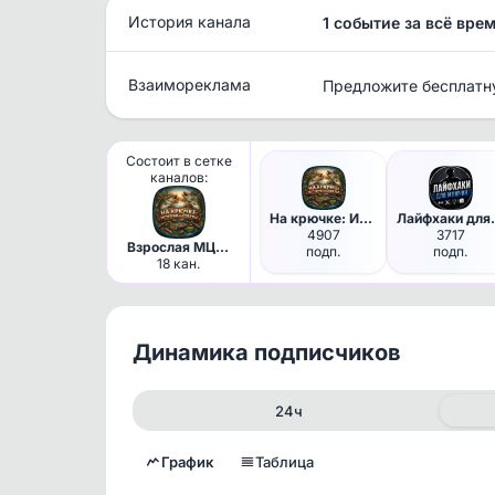
История канала
1 событие за всё вре
Взаимореклама
Предложите бесплатн
Состоит в сетке
каналов:
На крючке: Истории и советы
Лайфха
4907
3717
Взрослая МЦА,
подп.
подп.
полностью MAX
18 кан.
трафик
Динамика подписчиков
24ч
График
Таблица