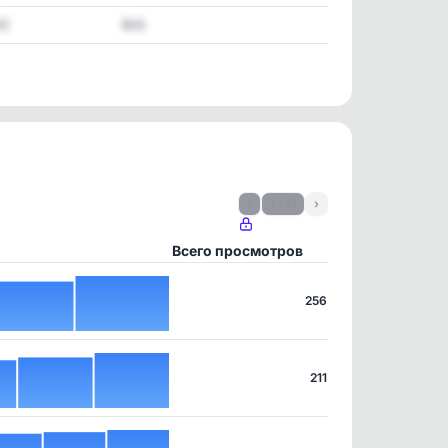
03
N/A
‹
1 / 11
›
Всего просмотров
256
211