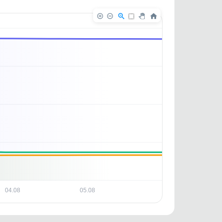
✕
✕
. По
ность
04.08
05.08