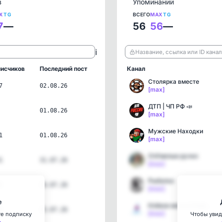
в
Упоминаний
X
TG
ВСЕГО
MAX
TG
7
—
56
56
—
ℹ️
Название, ссылка или ID кана
исчиков
Последний пост
Канал
Столярка вместе
7
02.08.26
[max]
ДТП | ЧП РФ 📣
01.08.26
[max]
Мужские Находки
1
01.08.26
[max]
ОчУмелые ручки
1
31.07.26
[max]
Рыбалка
6
26.07.26
[max]
е
Клёвое место | Рыбалка
6
25.07.26
[max]
те подписку
Чтобы увид