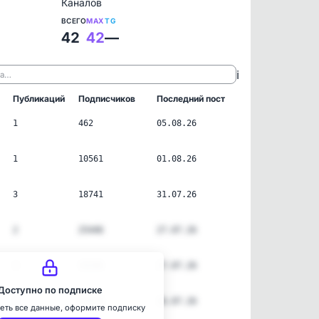
Каналов
ВСЕГО
MAX
TG
42
42
—
ℹ️
ла…
Публикаций
Подписчиков
Последний пост
1
462
05.08.26
1
10561
01.08.26
3
18741
31.07.26
2
25446
27.07.26
3
10286
27.07.26
Доступно по подписке
3
33978
26.07.26
еть все данные, оформите подписку