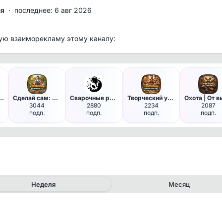
мя
·
последнее: 6 авг 2026
ую взаиморекламу этому каналу:
ки для мужчин
Сделай сам: Дом мечты
Сварочные работы
Творческий уголок мастера
3044
2880
2234
2087
подп.
подп.
подп.
подп.
Неделя
Месяц