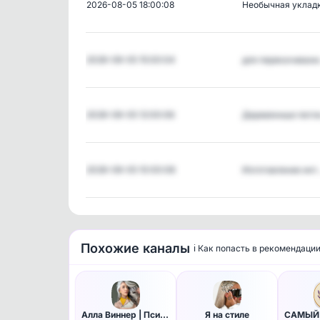
2026-08-05 18:00:08
Необычная уклад
2026-08-05 15:00:04
для перекачиван
2026-08-05 12:00:06
Деревянные петл
2026-08-05 10:00:08
Изготовление инт
Похожие каналы
ℹ️ Как попасть в рекомендаци
Алла Виннер | Психология
Я на стиле