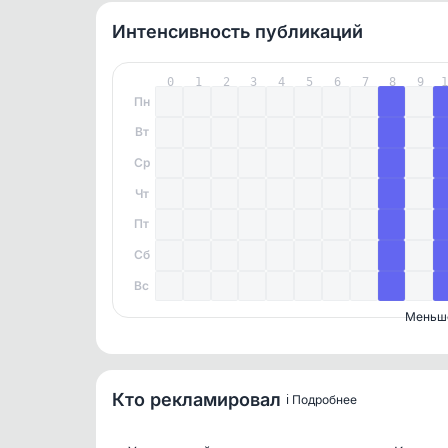
Интенсивность публикаций
0
1
2
3
4
5
6
7
8
9
Пн
Вт
Ср
Чт
Пт
Сб
Вс
Меньш
Кто рекламировал
ℹ️ Подробнее