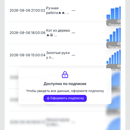
Ручная
2026-08-06 21:00:02
—
работа🔥🔥 …
Посмотреть
Кот из дерева
2026-08-06 18:00:06
—
🔥🤩 …
Посмотреть
Золотые руки
2026-08-06 15:00:04
—
у п…
Посмотреть
Зайцы🔥👍
2026-08-06 12:00:02
—
Мастерс…
Доступно по подписке
Чтобы увидеть все данные, оформите подписку
Посмотреть
Из дерева🤩👍
Оформить подписку
2026-08-06 10:00:05
—
Мас…
Посмотреть
Миниатюра🔥
2026-08-06 08:00:12
—
👍 Мас…