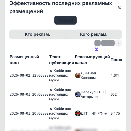
Эффективность последних рекламных
размещений
Excel
Кто реклам.
Кого реклам.
‹
1 / 25
›
Размещенный
Текст
Рекламирующий
Просмот
пост
публиакции
канал
🔥 Хобби для
Дым над
настоящих
4,611
2026-08-02 12:00:28
Казаном
мужч...
🔥 Хобби для
Перекупы РФ |
настоящих
652
2026-08-01 20:00:03
Авторынок
мужч...
🔥 Хобби для
настоящих
ДТП | ЧП РФ 📣
3,475
2026-08-01 20:00:02
мужч...
🔥 Хобби для
Мужские