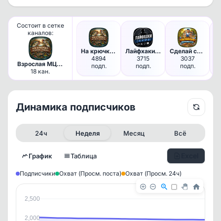
Состоит в сетке
каналов:
На крючке: Истории и советы
Лайфхаки для мужчин
Сделай сам: Дом мечты
4894
3715
3037
Взрослая МЦА,
подп.
подп.
подп.
полностью MAX
18 кан.
трафик
Динамика подписчиков
24ч
Неделя
Месяц
Всё
Excel
График
Таблица
Подписчики
Охват (Просм. поста)
Охват (Просм. 24ч)
2,500
2,000