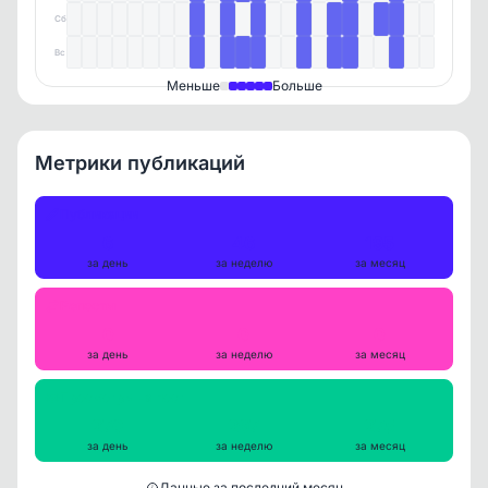
Сб
Вс
Меньше
Больше
Метрики публикаций
Публикации
6
46
195
за день
за неделю
за месяц
Репосты
0
0
0
за день
за неделю
за месяц
Просмотры на пост
270
297
275
за день
за неделю
за месяц
Данные за последний месяц