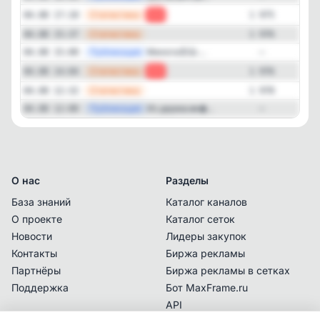
—
Статистика
04.08 17:10
-1
1 975
—
Статистика
04.08 15:37
1 976
—
Публикация
Милота😍👍 ...
04.08 15:00
—
—
Статистика
04.08 14:04
-2
1 976
—
Статистика
04.08 12:32
1 978
—
Публикация
Из дерева🔥...
04.08 12:00
—
О нас
Разделы
База знаний
Каталог каналов
О проекте
Каталог сеток
Новости
Лидеры закупок
Контакты
Биржа рекламы
Партнёры
Биржа рекламы в сетках
Поддержка
Бот MaxFrame.ru
API