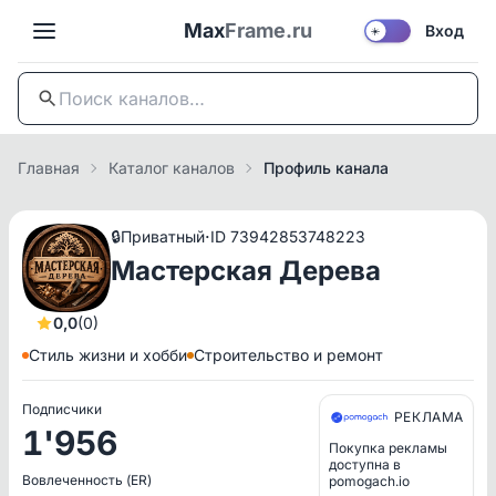
Max
Frame.ru
Вход
☀️
Главная
Каталог каналов
Профиль канала
·
🔒
Приватный
ID 73942853748223
Мастерская Дерева
0,0
(0)
Стиль жизни и хобби
Строительство и ремонт
Подписчики
РЕКЛАМА
1'956
Покупка рекламы
доступна в
Вовлеченность (ER)
pomogach.io