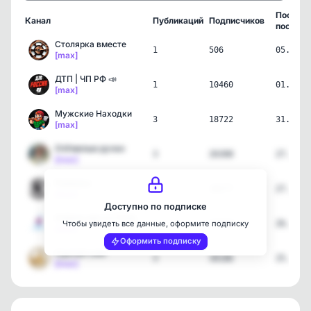
Послед
Канал
Публикаций
Подписчиков
пост
Столярка вместе
1
506
05.08.2
[max]
ДТП | ЧП РФ 📣
1
10460
01.08.2
[max]
Мужские Находки
3
18722
31.07.2
[max]
ОчУмелые ручки
3
26308
27.07.2
[max]
Рыбалка
3
10277
27.07.2
[max]
Доступно по подписке
Клёвое место | Рыбалка
3
33939
26.07.2
Чтобы увидеть все данные, оформите подписку
[max]
Оформить подписку
Сделай сам!
3
30186
25.07.2
[max]