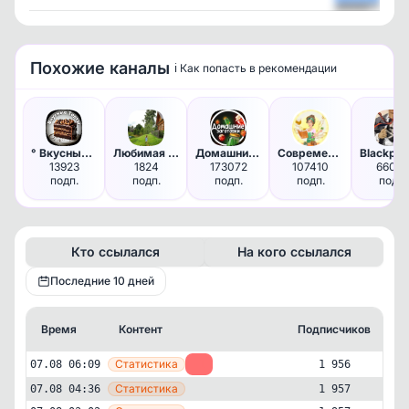
Посмотреть
Похожие каналы
ℹ️ Как попасть в рекомендации
° Вкусные Торты °
Любимая деревня
Домашние Заготовки | Консерва…
Современная хозяйка | Лайфхак…
13923
1824
173072
107410
66027
подп.
подп.
подп.
подп.
подп.
Кто ссылался
На кого ссылался
Последние 10 дней
Время
Контент
Подписчиков
К
—
Статистика
07.08 06:09
-1
1 956
—
Статистика
07.08 04:36
1 957