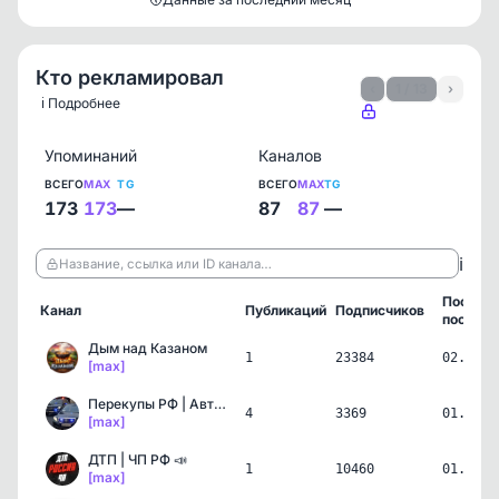
Кто рекламировал
‹
1 / 13
›
ℹ️ Подробнее
Упоминаний
Каналов
ВСЕГО
MAX
TG
ВСЕГО
MAX
TG
173
173
—
87
87
—
ℹ️
Название, ссылка или ID канала…
Послед
Канал
Публикаций
Подписчиков
пост
Дым над Казаном
1
23384
02.08.2
[max]
Перекупы РФ | Авторынок
4
3369
01.08.2
[max]
ДТП | ЧП РФ 📣
1
10460
01.08.2
[max]