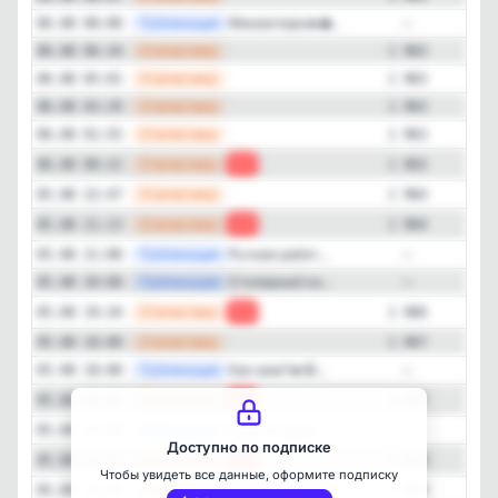
—
Публикация
Миниатюра🔥...
06.08 08:00
—
—
Статистика
06.08 06:34
1 963
Детальная динамика просмотров
—
Статистика
06.08 05:01
1 963
Просмотры
Прирост
—
Статистика
06.08 03:29
1 963
—
Статистика
06.08 01:55
1 963
—
Статистика
06.08 00:22
-1
1 963
—
Статистика
05.08 22:47
1 964
—
Статистика
05.08 21:13
-2
1 964
—
Публикация
Ручная работ...
05.08 21:00
—
—
Публикация
Столярный ка...
05.08 20:00
—
—
Статистика
05.08 19:34
-1
1 966
—
Статистика
05.08 18:00
1 967
Закрыть
—
Публикация
Как вам?🔥🤩...
05.08 18:00
—
—
Статистика
05.08 16:26
-1
1 967
—
Публикация
Сова из дере...
05.08 15:00
—
Доступно по подписке
—
Статистика
05.08 14:51
-1
1 968
Чтобы увидеть все данные, оформите подписку
—
Статистика
05.08 13:16
1 969