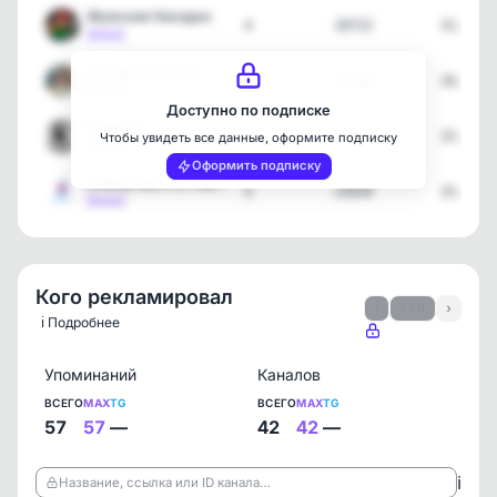
Мужские Находки
4
18722
31.07.2
[max]
ОчУмелые ручки
4
26308
26.07.2
[max]
Доступно по подписке
Рыбалка
4
10277
25.07.2
Чтобы увидеть все данные, оформите подписку
[max]
Оформить подписку
Клёвое место | Рыбалка
4
33939
25.07.2
[max]
Кого рекламировал
‹
1 / 6
›
ℹ️ Подробнее
Упоминаний
Каналов
ВСЕГО
MAX
TG
ВСЕГО
MAX
TG
57
57
—
42
42
—
ℹ️
Название, ссылка или ID канала…