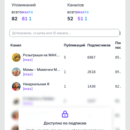
Упоминаний
Каналов
ВСЕГО
MAX
TG
ВСЕГО
MAX
TG
82
81
1
52
51
1
ℹ️
Название, ссылка или ID канала…
Послед
Канал
Публикаций
Подписчиков
пост
Розыгрыши на МАКСимум | …
5
6967
05.08.2
[max]
Мамы - Мамочки Москвы
1
2618
05.08.2
[max]
Неидеальная Я
1
1430
02.08.2
[max]
О Заботе и Любви
2
3237
02.08.2
[max]
Неидеальная Я
1
924
02.08.2
[telegram]
Доступно по подписке
👠ЭзотеричКа в фокусе📸