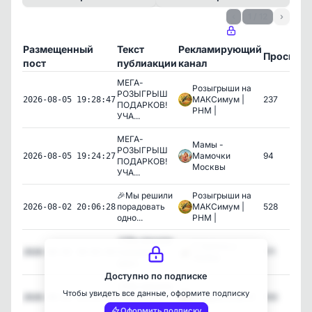
‹
1 / 12
›
Размещенный
Текст
Рекламирующий
Просмот
пост
публиакции
канал
МЕГА-
Розыгрыши на
РОЗЫГРЫШ
МАКСимум |
237
2026-08-05 19:28:47
ПОДАРКОВ!
РНМ |
УЧА...
МЕГА-
Мамы -
РОЗЫГРЫШ
Мамочки
94
2026-08-05 19:24:27
ПОДАРКОВ!
Москвы
УЧА...
🎉Мы решили
Розыгрыши на
порадовать
МАКСимум |
528
2026-08-02 20:06:28
одно...
РНМ |
🎉Мы решили
О Заботе и
порадовать
171
2026-08-02 20:02:02
Любви
одно...
Доступно по подписке
🎉Мы решили
Чтобы увидеть все данные, оформите подписку
порадовать
Неидеальная Я
100
2026-08-02 20:02:03
одно...
Оформить подписку