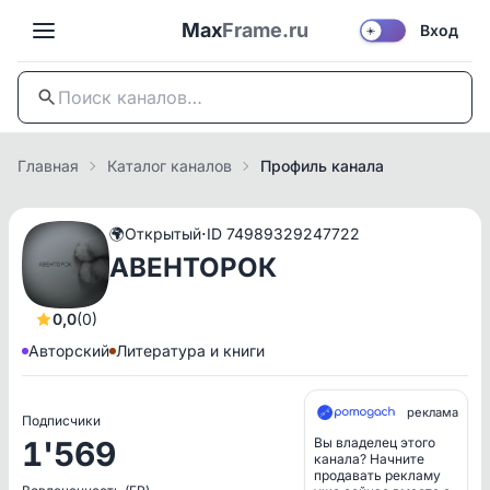
Max
Frame.ru
Вход
☀️
Главная
Каталог каналов
Профиль канала
·
🌍
Открытый
ID 74989329247722
АВЕНТОРОК
0,0
(0)
Авторский
Литература и книги
реклама
Подписчики
1'569
Вы владелец этого
канала? Начните
продавать рекламу