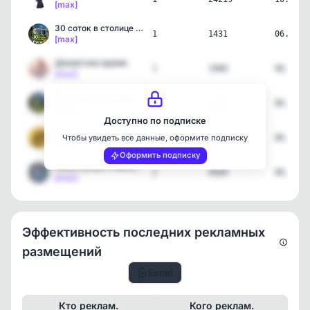
[max]
30 соток в столице Руси🌲
1
1431
06.07.2
[max]
Декретное время
1
1980
06.07.2
[max]
30 соток в столице Руси🌲
1
1355
06.07.2
[max]
Доступно по подписке
Розыгрыши на МАКСимум | …
2
6967
06.07.2
Чтобы увидеть все данные, оформите подписку
[max]
Оформить подписку
Наша жизнь с Матвеем 🤎
2
4668
06.07.2
[max]
Эффективность последних рекламных
размещений
Excel
Кто реклам.
Кого реклам.