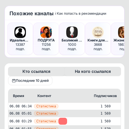
Похожие каналы
ℹ️ Как попасть в рекомендации
Доступно по подписке
Чтобы увидеть все данные, оформите подписку
Оформить подписку
Идеальный незнакомец
ПОДРУГА
Безликий Психолог
Книги для творческих
13387
11256
1000
3668
18625
подп.
подп.
подп.
подп.
подп.
Кто ссылался
На кого ссылался
Последние 10 дней
Время
Контент
Подписчиков
К
—
Статистика
06.08 06:34
1 569
—
Статистика
06.08 05:01
1 569
—
Статистика
06.08 03:29
-1
1 569
—
Статистика
06.08 01:55
1 570