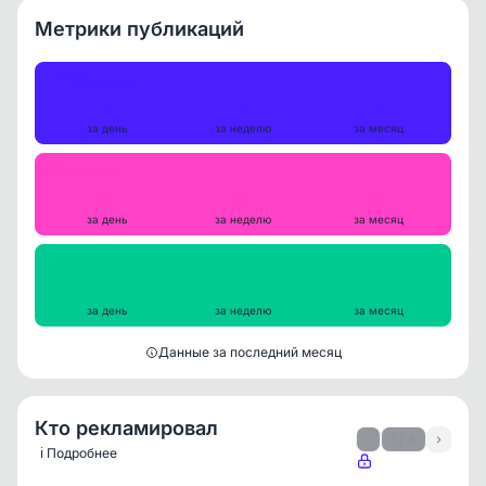
Метрики публикаций
Публикации
0
0
4
за день
за неделю
за месяц
Репосты
0
0
0
за день
за неделю
за месяц
Просмотры на пост
0
0
196
за день
за неделю
за месяц
Данные за последний месяц
Кто рекламировал
‹
1 / 8
›
ℹ️ Подробнее