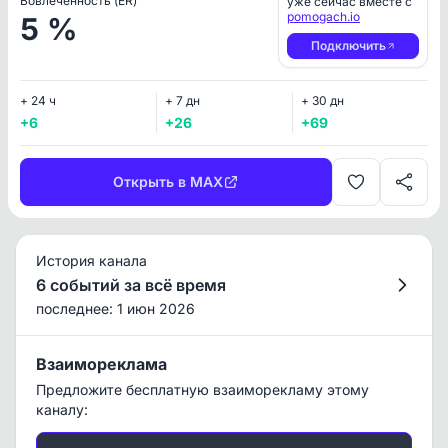
Вовлеченность (ER)
уже сейчас вместе с
pomogach.io
5 %
Подключить
+ 24 ч
+ 7 дн
+ 30 дн
+6
+26
+69
Открыть в MAX
История канала
6 событий за всё время
последнее: 1 июн 2026
Взаимореклама
Предложите бесплатную взаиморекламу этому
каналу: