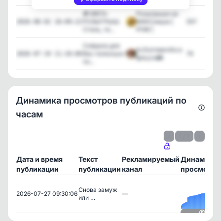
🎁 МЕГА-
Розыгрыши на
РОЗЫГРЫШ:
МАКСимум |
557
2026-08-02 18:09:22
Стиль, те...
РНМ |
Собрала для
👠ЭзотеричКа в
Вас полезную
74
2026-07-19 11:10:00
фокусе📸
по...
Динамика просмотров публикаций по
часам
‹
1 / 1
›
Дата и время
Текст
Рекламируемый
Динамика
публикации
публикации
канал
просмотро
Снова замуж
2026-07-27 09:30:06
—
или …
Посмотреть