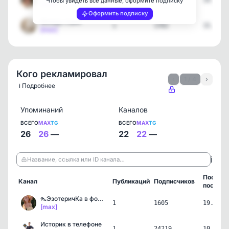
1
1605
19.07.2
Чтобы увидеть все данные, оформите подписку
[max]
Оформить подписку
Между строк
1
1763
15.07.2
[max]
Кого рекламировал
‹
1 / 4
›
ℹ️ Подробнее
Упоминаний
Каналов
ВСЕГО
MAX
TG
ВСЕГО
MAX
TG
26
26
—
22
22
—
ℹ️
Название, ссылка или ID канала…
Послед
Канал
Публикаций
Подписчиков
пост
👠ЭзотеричКа в фокусе📸
1
1605
19.07.2
[max]
Историк в телефоне
1
24219
10.07.2