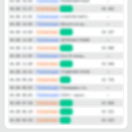
—
Публикация
НЕИМОВЕРНЫЙ ...
04.08 16:05
—
—
Статистика
04.08 15:37
+148
44 445
—
Публикация
2 КАПЛИ НАРО...
04.08 15:05
—
—
Публикация
Мохито из кр...
04.08 14:05
—
—
Статистика
04.08 14:04
+217
44 297
—
Публикация
ЗЕЛЕНЫЕ ПОМИ...
04.08 13:05
—
—
Статистика
04.08 12:32
+140
44 080
—
Публикация
8 из 10 женщ...
04.08 12:05
—
—
Статистика
04.08 11:00
+184
43 940
—
Публикация
ТУШЕНАЯ СКУМ...
04.08 10:33
—
—
Статистика
04.08 09:28
+90
43 756
—
Публикация
Помидоры с м...
04.08 09:05
—
—
Публикация
СРАЧ – призн...
04.08 08:05
—
—
Статистика
04.08 07:58
+125
43 666
—
Статистика
04.08 06:29
+116
43 541
—
Статистика
04.08 04:59
+41
43 425