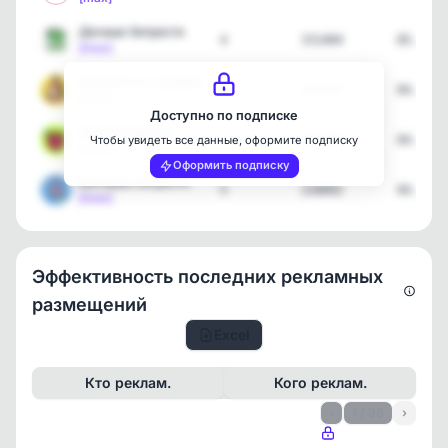
Дачные Хитрости
4
151404
05.08.2
[max]
Хитрости от хозяйки
4
162636
04.08.2
[max]
Доступно по подписке
Дом рукоделия
4
115387
04.08.2
Чтобы увидеть все данные, оформите подписку
[max]
Оформить подписку
Бытовые хитрости
5
228892
04.08.2
[max]
Эффективность последних рекламных
размещений
Excel
Кто реклам.
Кого реклам.
‹
1 / 38
›