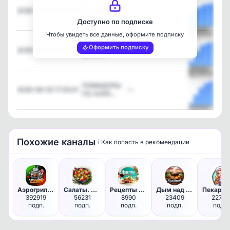
🥒
2026-08-05 19:05:00
Вкуснейшие
—
мар…
Доступно по подписке
Чтобы увидеть все данные, оформите подписку
Посмотреть
Я безумно
Оформить подписку
2026-08-05 18:05:03
—
мечтал…
Посмотреть
ПОМИДОРЫ
2026-08-05 17:05:01
—
ПО-КОРЕ…
Посмотреть
Похожие каналы
ℹ️ Как попасть в рекомендации
Аэрогриль | Рецепты
Салаты. Рецепты
Рецепты под рюмочку
Дым над Казаном
Пе
392919
56231
8990
23409
22740
подп.
подп.
подп.
подп.
подп.