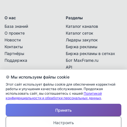
О нас
Разделы
База знаний
Каталог каналов
О проекте
Каталог сеток
Новости
Лидеры закупок
Контакты
Биржа рекламы
Партнёры
Биржа рекламы в сетках
Поддержка
Бот MaxFrame.ru
API
🍪 Мы используем файлы cookie
Документы
Этот сайт использует файлы cookie для обеспечения корректной
Политика
работы и улучшения качества обслуживания. Продолжая
конфиденциальности
использовать сайт, вы соглашаетесь с нашей
Политикой
конфиденциальности и обработки персональных данных
.
Пользовательское
Аналитика упоминаний
✕
соглашение
Принять
✕
✕
✕
✕
✕
Все
Telegram
MAX
Проверьте владельца канала
© 2025 MaxFrame.ru — все права защищены
—
Настроить
Дата публикации:
Тарифы и подписки
Учитываются рекламные упоминания в MAX,
Каналы в блоке «Рекомендации» подбираются