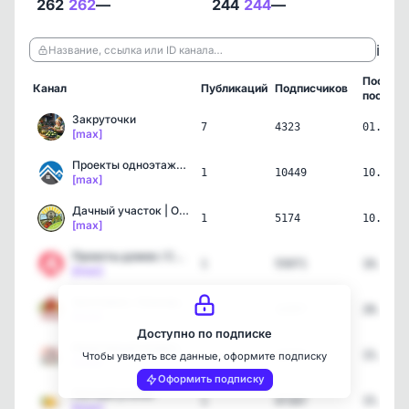
262
262
—
244
244
—
ℹ️
Название, ссылка или ID канала…
Послед
Канал
Публикаций
Подписчиков
пост
Закруточки
7
4323
01.08.2
[max]
Проекты одноэтажных домов
1
10449
10.06.2
[max]
Дачный участок | Огород,…
1
5174
10.06.2
[max]
Проекты домов / Строител…
1
55071
10.06.2
[max]
Заготовки • Консервация …
1
13357
28.05.2
[max]
Доступно по подписке
Квартирный вопрос | Диза…
1
42774
15.05.2
Чтобы увидеть все данные, оформите подписку
[max]
Оформить подписку
Уютный уголок
1
47347
15.05.2
[max]