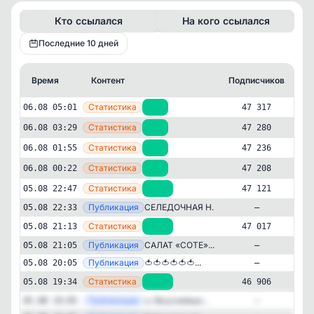
Кто ссылался
На кого ссылался
Последние 10 дней
Время
Контент
Подписчиков
К
—
Статистика
06.08 05:01
+37
47 317
—
Статистика
06.08 03:29
+44
47 280
—
Статистика
06.08 01:55
+28
47 236
—
Статистика
06.08 00:22
+87
47 208
—
Статистика
05.08 22:47
+104
47 121
—
Публикация
СЕЛЕДОЧНАЯ Н...
05.08 22:33
—
—
Статистика
05.08 21:13
+111
47 017
—
Публикация
САЛАТ «СОТЕ»...
05.08 21:05
—
—
Публикация
🍅🍅🍅🍅🍅🍅...
05.08 20:05
—
Дача и садоводство
Кулинария
✕
—
Заготовки
Статистика
05.08 19:34
+105
46 906
47'383
подписчиков
—
Публикация
🥒 Вкуснейши...
05.08 19:05
—