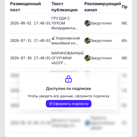
Размещенный
Текст
Рекламирующий
Просм
пост
публиакции
канал
ГРУЗДИ С
ЛУКОМ
Закруточки
663
2026-08-01 17:40:01
Ингредиенты...
🍒 Королевский
Закруточки
654
2026-07-31 17:40:01
вишнёвый ко...
МАРИНОВАННЫЕ
ОГУРЧИКИ
Закруточки
693
2026-07-30 17:40:01
«БОЛГ...
🍓 Клубничное
Закруточки
722
2026-06-24 17:40:02
варенье, без ...
👩🏻‍🍳 Желе из
Доступно по подписке
Закруточки
738
2026-06-19 09:00:05
красной смо...
Чтобы увидеть все данные, оформите подписку
Огурчики чили на
Оформить подписку
Закруточки
625
2026-06-15 19:30:02
зиму🌶 И...
Проекты
Детей от такого
одноэтажных
3,126
2026-06-10 09:15:44
лимонада за...
домов