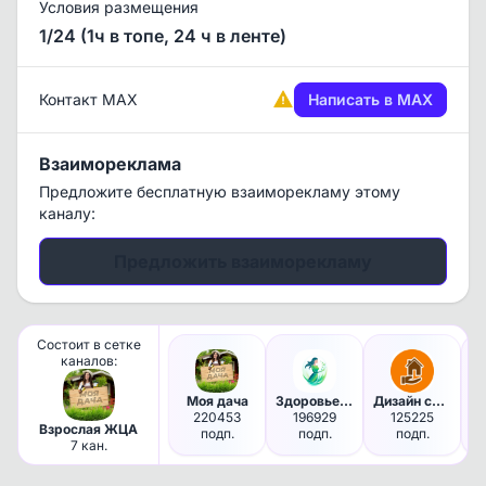
Условия размещения
1/24 (1ч в топе, 24 ч в ленте)
Контакт MAX
Написать в MAX
Взаимореклама
Предложите бесплатную взаиморекламу этому
каналу:
Предложить взаиморекламу
Состоит в сетке
каналов:
Моя дача
Здоровье женщины
Дизайн своими руками
220453
196929
125225
Взрослая ЖЦА
подп.
подп.
подп.
7 кан.