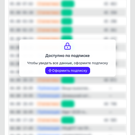
—
Статистика
05.08 07:02
+113
45 463
—
Статистика
05.08 05:30
+54
45 350
—
Статистика
05.08 03:58
+35
45 296
Закрыть
—
Статистика
05.08 02:25
+34
45 261
—
Статистика
05.08 00:53
+63
45 227
—
Статистика
04.08 23:21
+135
45 164
—
Публикация
Доступно по подписке
ДОМАШНЕЕ "МО...
04.08 22:33
—
Чтобы увидеть все данные, оформите подписку
—
Статистика
04.08 21:48
+157
45 029
Оформить подписку
—
Публикация
ВЯЛЕНЫЙ ПЕРЕ...
04.08 21:05
—
—
Статистика
04.08 20:15
+126
44 872
—
Публикация
Вещи вывалив...
04.08 20:05
—
—
Публикация
Домашний кет...
04.08 19:05
—
—
Статистика
04.08 18:43
+161
44 746
—
Публикация
Идет 2025 го...
04.08 18:05
—
—
Статистика
04.08 17:10
+140
44 585
—
Публикация
РЕЦЕПТ НА ПР...
04.08 17:05
—