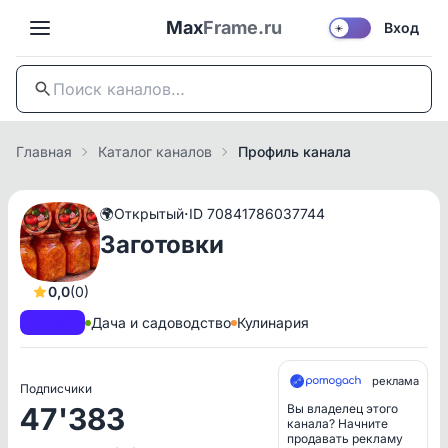
Max
Frame.ru
Вход
☀️
Главная
Каталог каналов
Профиль канала
·
🌍
Открытый
ID 70841786037744
Заготовки
0,0
(0)
A+
РКН
Дача и садоводство
Кулинария
реклама
Подписчики
47'383
Вы владелец этого
канала? Начните
продавать рекламу