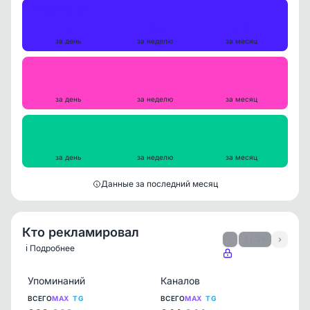
Публикации
14
100
419
за день
за неделю
за месяц
Репосты
0
0
1
за день
за неделю
за месяц
Просмотры на пост
21997
18957
10848
за день
за неделю
за месяц
Данные за последний месяц
Кто рекламировал
‹
1 / 35
›
ℹ️ Подробнее
Упоминаний
Каналов
ВСЕГО
MAX
TG
ВСЕГО
MAX
TG