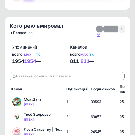
Кого рекламировал
‹
1 / 117
›
ℹ️ Подробнее
Упоминаний
Каналов
ВСЕГО
MAX
TG
ВСЕГО
MAX
TG
1954
1954
—
811
811
—
ℹ️
Название, ссылка или ID канала…
Послед
Канал
Публикаций
Подписчиков
пост
Моя Дача
1
39593
05.08.2
[max]
Твоё Здоровье
2
63053
05.08.2
[max]
Лови Открытку | Поздравл…
1
24545
05.08.2
[max]