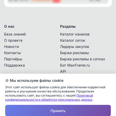
О нас
Разделы
База знаний
Каталог каналов
О проекте
Каталог сеток
Новости
Лидеры закупок
Контакты
Биржа рекламы
Партнёры
Биржа рекламы в сетках
Поддержка
Бот MaxFrame.ru
API
🍪 Мы используем файлы cookie
Документы
Этот сайт использует файлы cookie для обеспечения корректной
Политика
работы и улучшения качества обслуживания. Продолжая
конфиденциальности
использовать сайт, вы соглашаетесь с нашей
Политикой
конфиденциальности и обработки персональных данных
.
Пользовательское
Аналитика упоминаний
✕
соглашение
Принять
✕
✕
✕
✕
✕
Все
Telegram
MAX