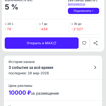
Вовлеченность (ER)
уже сейчас вместе с
pomogach.io
5 %
Подключить
+ 24 ч
+ 7 дн
+ 30 дн
-79
-434
-2'327
Открыть в MAX
История канала
3 события за всё время
последнее: 28 мар 2026
Цена рекламы
10000 ₽
за размещение