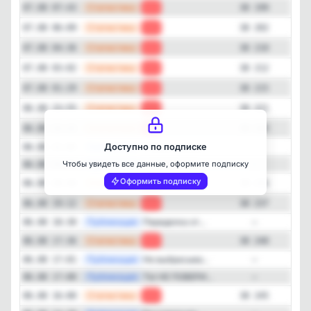
—
Статистика
07.08 07:43
-3
38 199
—
Статистика
07.08 06:09
-8
38 202
—
Статистика
07.08 04:36
-2
38 210
—
Статистика
07.08 03:02
-3
38 212
Закрыть
—
Статистика
07.08 01:29
-6
38 215
—
Статистика
06.08 23:55
-4
38 221
—
Статистика
06.08 22:21
-6
38 225
—
Публикация
Доступно по подписке
❓ Ваши любим...
06.08 21:05
—
—
Публикация
Чтобы увидеть все данные, оформите подписку
✨ Шкаф, кото...
06.08 21:01
—
Оформить подписку
—
Статистика
06.08 20:46
-6
38 231
—
Статистика
06.08 19:12
-3
38 237
—
Публикация
Переделка от...
06.08 18:30
—
—
Статистика
06.08 17:36
-5
38 240
—
Публикация
Не выбрасыва...
06.08 17:01
—
—
Публикация
ТЫ НЕ ПОВЕРИ...
06.08 17:00
—
—
Статистика
06.08 16:00
-8
38 245