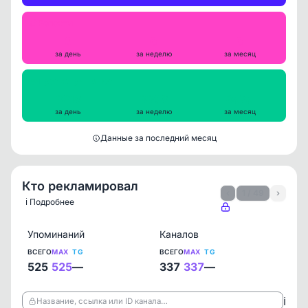
Репосты
0
0
0
за день
за неделю
за месяц
Просмотры на пост
3218
3308
3575
за день
за неделю
за месяц
Данные за последний месяц
Кто рекламировал
‹
1 / 49
›
ℹ️ Подробнее
Упоминаний
Каналов
ВСЕГО
MAX
TG
ВСЕГО
MAX
TG
525
525
—
337
337
—
ℹ️
Название, ссылка или ID канала…