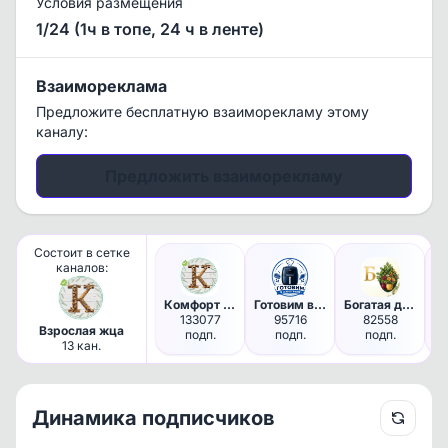
Условия размещения
1/24 (1ч в топе, 24 ч в ленте)
Взаимореклама
Предложите бесплатную взаиморекламу этому
каналу:
Предложить взаиморекламу
Состоит в сетке
каналов:
Комфорт на участке | дом и да…
Готовим в Аэрогриле Terzoma 🇷🇺
Богатая дача
133077
95716
82558
Взрослая жца
подп.
подп.
подп.
13 кан.
Динамика подписчиков