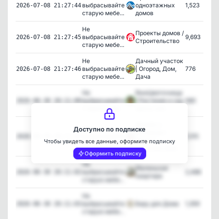
выбрасывайте
одноэтажных
1,523
2026-07-08 21:27:44
старую мебе...
домов
Не
Проекты домов /
выбрасывайте
9,693
2026-07-08 21:27:45
Строительство
старую мебе...
Не
Дачный участок
выбрасывайте
| Огород, Дом,
776
2026-07-08 21:27:46
старую мебе...
Дача
Не
ЯжеЦветочница
выбрасывайте
| Растения и сад
580
2026-06-30 20:11:00
старую мебе...
цветы лай...
Дизайн и
Не
Доступно по подписке
Интерьер |
выбрасывайте
1,515
2026-06-30 20:11:01
Ремонт
Чтобы увидеть все данные, оформите подписку
старую мебе...
Квартира Дом ...
Оформить подписку
Не
Маленькая
выбрасывайте
2,486
2026-06-30 20:11:02
квартира
старую мебе...
Не
выбрасывайте
Беру для Дома
1,359
2026-06-30 20:11:03
старую мебе...