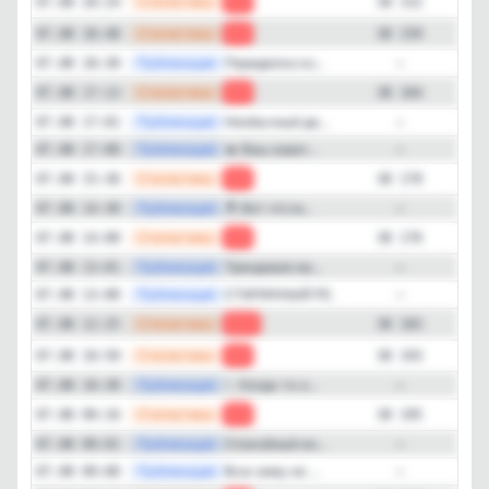
—
Статистика
07.08 20:24
-7
38 152
Подписчиков за 24 часа
—
Статистика
07.08 18:48
-5
38 159
-79
—
Публикация
Переделка ко...
07.08 18:30
—
—
Статистика
07.08 17:13
-6
38 164
Подписчиков за неделю
-434
—
Публикация
Необычный де...
07.08 17:01
—
—
Публикация
🔥 Ваш аэрог...
07.08 17:00
—
Подписчиков за месяц
—
-2'327
Статистика
07.08 15:36
-6
38 170
—
Публикация
🔝 Вот что м...
07.08 14:30
—
ER (Engagement Rate)
—
Статистика
07.08 14:00
-7
38 176
5%
—
Публикация
Трендовая ва...
07.08 13:01
—
—
Публикация
СТАРИННЫЙ РЕ...
07.08 13:00
—
Детальная динамика просмотров
—
Статистика
07.08 12:25
-10
38 183
Просмотры
Прирост
—
Статистика
07.08 10:50
-2
38 193
—
Публикация
✨ Когда-то э...
07.08 10:30
—
—
Статистика
07.08 09:16
-4
38 195
—
Публикация
Спокойный ин...
07.08 09:01
—
—
Публикация
Всю зиму не ...
07.08 09:00
—