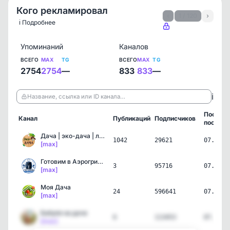
Кого рекламировал
‹
1 / 120
›
ℹ️ Подробнее
Упоминаний
Каналов
ВСЕГО
MAX
TG
ВСЕГО
MAX
TG
2754
2754
—
833
833
—
ℹ️
Название, ссылка или ID канала…
Послед
Канал
Публикаций
Подписчиков
пост
Дача | эко-дача | ландша…
1042
29621
07.08.2
[max]
Готовим в Аэрогриле Terz…
3
95716
07.08.2
[max]
Моя Дача
24
596641
07.08.2
[max]
Бабуля на даче
6
113453
07.08.2
[max]