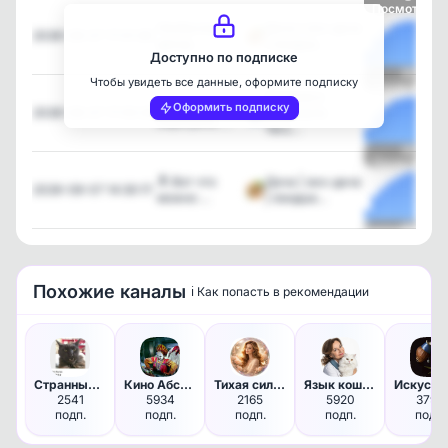
Посмотреть
Необычный
Дача | эко-дача
2026-08-07 17:01:36
декор …
| ландша…
Доступно по подписке
Чтобы увидеть все данные, оформите подписку
Посмотреть
Готовим в
🔥 Ваш
Оформить подписку
2026-08-07 17:00:26
Аэрогриле
аэрогриль …
Terz…
Посмотреть
🔝 Вот что
Дача | эко-дача
2026-08-07 14:30:17
можно …
| ландша…
Посмотреть
Похожие каналы
ℹ️ Как попасть в рекомендации
Странный лот
Кино Абсурдус
Тихая сила ЖЕНЩИНЫ | Психолог…
Язык кошек с Анной Беловой
2541
5934
2165
5920
3795
подп.
подп.
подп.
подп.
подп.