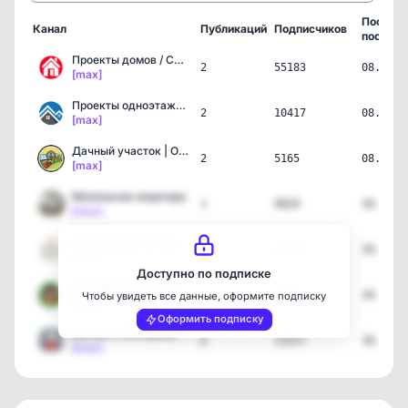
Послед
Канал
Публикаций
Подписчиков
пост
Проекты домов / Строител…
2
55183
08.07.2
[max]
Проекты одноэтажных домов
2
10417
08.07.2
[max]
Дачный участок | Огород,…
2
5165
08.07.2
[max]
Маленькая квартира
1
9828
30.06.2
[max]
Находки для интерьера | …
5
17932
30.06.2
[max]
Доступно по подписке
ЯжеЦветочница | Растения…
5
3771
30.06.2
Чтобы увидеть все данные, оформите подписку
[max]
Оформить подписку
Дизайн и Интерьер | Ремо…
6
13317
30.06.2
[max]