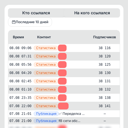
Кто ссылался
На кого ссылался
Последние 10 дней
Время
Контент
Подписчиков
К
—
Статистика
08.08 09:06
-4
38 116
—
Статистика
08.08 07:31
-5
38 120
—
Статистика
08.08 05:56
-5
38 125
—
Статистика
08.08 04:20
-1
38 130
—
Статистика
08.08 02:45
-1
38 131
—
Статистика
08.08 01:10
-6
38 132
—
Статистика
07.08 23:35
-3
38 138
—
Статистика
07.08 22:00
-11
38 141
—
Публикация
✅ Переделка ...
07.08 21:01
—
Авторский
Строительство и ремонт
✕
Dekoратор | Дизайн интерьера
—
Публикация
❗️В сети обс...
07.08 21:00
—
38'116
подписчиков