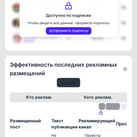
Лисички на каждый день
1
7031
06.08.2
[max]
Доступно по подписке
Обезьянки на каждый день
1
4697
06.08.2
Чтобы увидеть все данные, оформите подписку
[max]
Оформить подписку
Котяры на каждый день
3
55175
06.08.2
[max]
Эффективность последних рекламных
размещений
Excel
Кто реклам.
Кого реклам.
‹
1 / 75
›
Размещенный
Текст
Рекламирующий
Просмот
пост
публиакции
канал
Не
Проекты