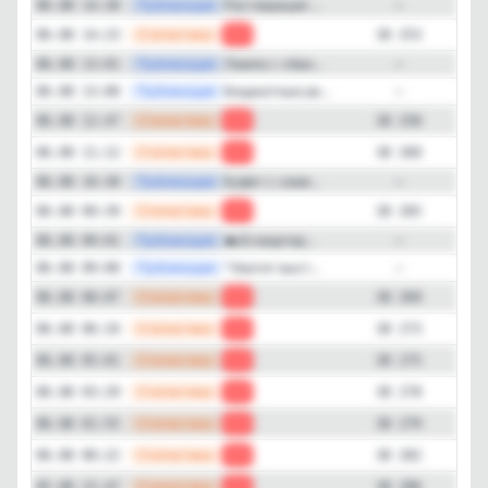
—
Публикация
Реставрация ...
06.08 14:30
—
—
Статистика
06.08 14:23
-5
38 253
—
Публикация
Лампа с «Ави...
06.08 13:01
—
—
Публикация
Бюджетные ре...
06.08 13:00
—
—
Статистика
06.08 12:47
-2
38 258
—
Статистика
06.08 11:12
-5
38 260
—
Публикация
Буфет с семе...
06.08 10:30
—
—
Статистика
06.08 09:39
-4
38 265
—
Публикация
☁️ В квартир...
06.08 09:01
—
—
Публикация
"Хватит выст...
06.08 09:00
—
—
Статистика
06.08 08:07
-4
38 269
—
Статистика
06.08 06:34
-2
38 273
—
Статистика
06.08 05:01
-3
38 275
—
Статистика
06.08 03:29
-1
38 278
—
Статистика
06.08 01:55
-3
38 279
—
Статистика
06.08 00:22
-4
38 282
—
Статистика
05.08 22:47
-7
38 286