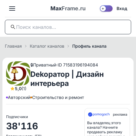
Max
Frame.ru
Вход
☀️
Главная
Каталог каналов
Профиль канала
·
🔒
Приватный
ID 71583196194084
Dekoратор | Дизайн
интерьера
5,0
(1)
Авторский
Строительство и ремонт
реклама
Подписчики
38'116
Вы владелец этого
канала? Начните
продавать рекламу