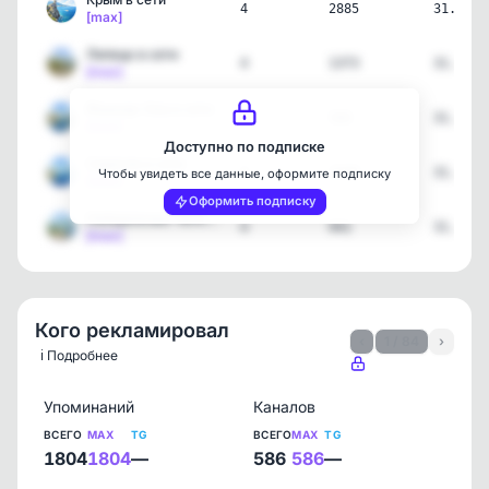
4
2885
31.07.2
[max]
Липецк в сети
4
1373
31.07.2
[max]
Йошкар-Ола в сети
4
560
31.07.2
[max]
Доступно по подписке
Саратов в сети
4
2599
31.07.2
Чтобы увидеть все данные, оформите подписку
[max]
Оформить подписку
Набережные Челны в сети
4
941
31.07.2
[max]
Кого рекламировал
‹
1 / 84
›
ℹ️ Подробнее
Упоминаний
Каналов
ВСЕГО
MAX
TG
ВСЕГО
MAX
TG
1804
1804
—
586
586
—