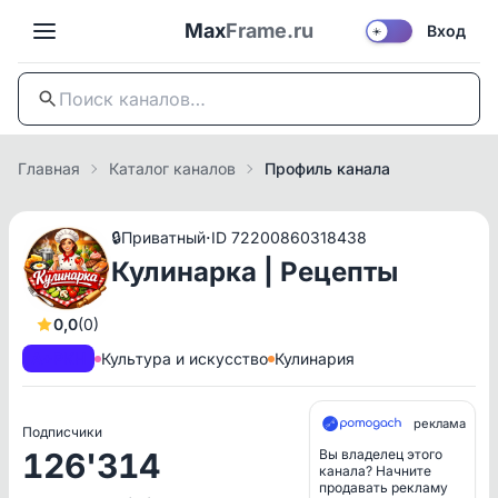
Max
Frame.ru
Вход
☀️
Главная
Каталог каналов
Профиль канала
·
🔒
Приватный
ID 72200860318438
Кулинарка | Рецепты
0,0
(0)
A+
РКН
Культура и искусство
Кулинария
реклама
Подписчики
126'314
Вы владелец этого
канала? Начните
продавать рекламу