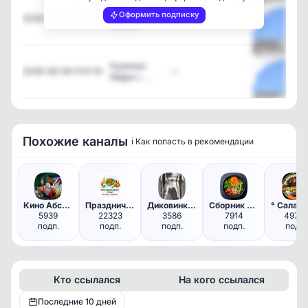
🥗 Топовая
Оформить подписку
2026-08-06 13:01:06
—
заправ…
Посмотреть
Куриные
2026-08-06 11:01:10
—
бёдра с …
Посмотреть
Похожие каналы
ℹ️ Как попасть в рекомендации
Кино Абсурдус
Праздничный стол | Салаты и з…
Диковинки графики | Искусство
Сборник ПП Рационов | Меню | …
5939
22323
3586
7914
49751
подп.
подп.
подп.
подп.
подп.
Кто ссылался
На кого ссылался
Последние 10 дней