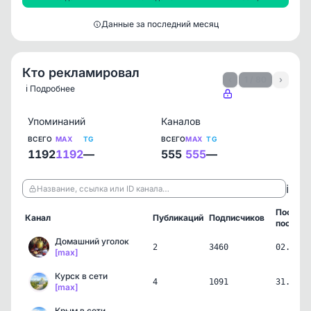
Данные за последний месяц
Кто рекламировал
‹
1 / 80
›
ℹ️ Подробнее
Упоминаний
Каналов
ВСЕГО
MAX
TG
ВСЕГО
MAX
TG
1192
1192
—
555
555
—
ℹ️
Название, ссылка или ID канала…
Послед
Канал
Публикаций
Подписчиков
пост
Домашний уголок
2
3460
02.08.2
[max]
Курск в сети
4
1091
31.07.2
[max]
Крым в сети