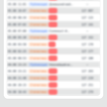
—
Публикация
Домашний май...
05.08 11:01
—
—
Статистика
05.08 10:07
-18
127 097
—
Статистика
05.08 08:34
-26
127 115
—
Статистика
05.08 07:02
-11
127 141
—
Публикация
Солянка🍲 И...
05.08 07:00
—
—
Статистика
05.08 05:30
-18
127 152
—
Статистика
05.08 03:58
-7
127 170
—
Статистика
05.08 02:25
-11
127 177
—
Статистика
05.08 00:53
-15
127 188
—
Публикация
Нежнейший ис...
04.08 23:23
—
—
Статистика
04.08 23:21
-16
127 203
—
Статистика
04.08 21:48
-32
127 219
—
Статистика
04.08 20:15
-28
127 251
—
Статистика
04.08 18:43
-25
127 279