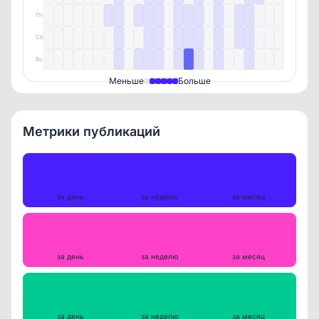
Пт
Сб
Вс
Меньше
Больше
Метрики публикаций
Публикации
8
51
239
за день
за неделю
за месяц
Репосты
0
0
0
за день
за неделю
за месяц
Просмотры на пост
22536
23818
26424
за день
за неделю
за месяц