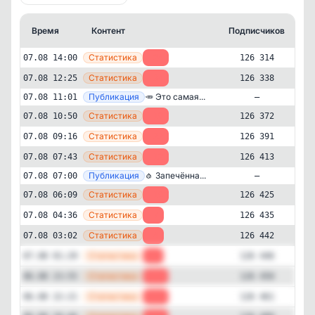
Время
Контент
Подписчиков
К
—
Статистика
07.08 14:00
-24
126 314
—
Статистика
07.08 12:25
-34
126 338
—
Публикация
🥕 Это самая...
07.08 11:01
—
—
Статистика
07.08 10:50
-19
126 372
—
Статистика
07.08 09:16
-22
126 391
—
Статистика
07.08 07:43
-12
126 413
—
Публикация
🧄 Запечённа...
07.08 07:00
—
—
Статистика
07.08 06:09
-10
126 425
—
Статистика
07.08 04:36
-7
126 435
Культура и искусство
Кулинария
✕
Кулинарка | Рецепты
—
Статистика
07.08 03:02
-4
126 442
126'314
подписчиков
—
Статистика
07.08 01:29
-4
126 446
Подписчиков за 24 часа
—
Статистика
06.08 23:55
-11
126 450
-309
—
Статистика
06.08 22:21
-28
126 461
Подписчиков за неделю