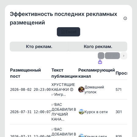
Эффективность последних рекламных
размещений
Excel
Кто реклам.
Кого реклам.
‹
1 / 171
›
Размещенный
Текст
Рекламирующий
Просмот
пост
публиакции
канал
ХРУСТЯЩИЕ
Домашний
КАБАЧКИ 😍
571
2026-08-02 20:23:00
уголок
✅Ингр...
✅ВАС
ДОБАВИЛИ В
Курск в сети
301
2026-07-31 12:00:07
ЛУЧШИЙ
КАНА...
✅ВАС
ДОБАВИЛИ В
Крым в сети
835
2026-07-31 12:00:06