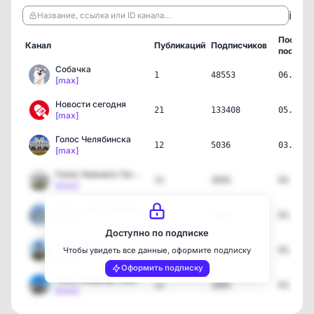
ℹ️
Название, ссылка или ID канала…
Послед
Канал
Публикаций
Подписчиков
пост
Собачка
1
48553
06.08.2
[max]
Новости сегодня
21
133408
05.08.2
[max]
Голос Челябинска
12
5036
03.08.2
[max]
Голос Нижнего Тагила
12
3056
03.08.2
[max]
Голос Стерлитамака
12
2609
03.08.2
[max]
Доступно по подписке
Голос Орёл
12
2105
03.08.2
Чтобы увидеть все данные, оформите подписку
[max]
Оформить подписку
Голос Йошкар-Олы
12
1895
03.08.2
[max]