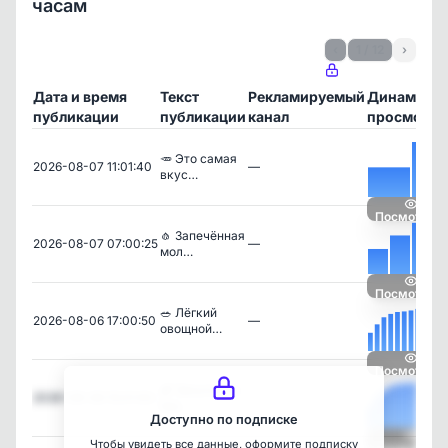
часам
‹
1 / 12
›
Дата и время
Текст
Рекламируемый
Динамика
публикации
публикации
канал
просмотро
🥕 Это самая
2026-08-07 11:01:40
—
вкус…
Посмотреть
🧄 Запечённая
2026-08-07 07:00:25
—
мол…
Посмотреть
🥗 Лёгкий
2026-08-06 17:00:50
—
овощной…
Посмотреть
🍆 Закуска из
2026-08-06 15:01:00
—
бак…
Доступно по подписке
Чтобы увидеть все данные, оформите подписку
Посмотреть