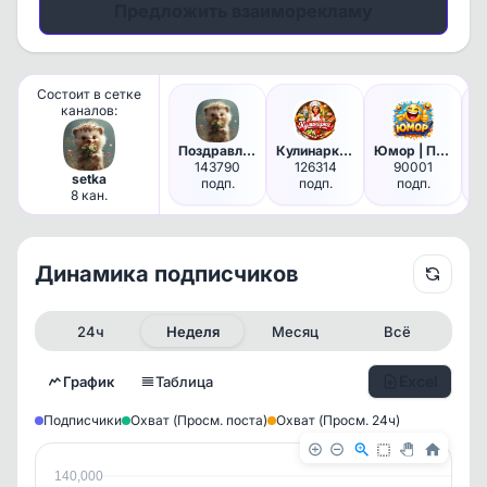
Предложить взаиморекламу
Состоит в сетке
каналов:
Поздравления | Открытки
Кулинарка | Рецепты
Юмор | Приколы
143790
126314
90001
setka
подп.
подп.
подп.
8 кан.
Динамика подписчиков
24ч
Неделя
Месяц
Всё
Excel
График
Таблица
Подписчики
Охват (Просм. поста)
Охват (Просм. 24ч)
140,000