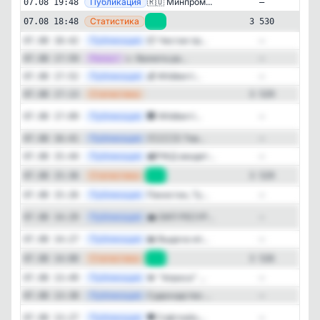
—
Публикация
🇷🇺 Минпром...
07.08 19:48
—
✕
Шумилов. Новости инвестора
—
Статистика
07.08 18:48
+1
3 530
3'532
подписчиков
—
Публикация
📦 Чистая пр...
07.08 18:42
—
Подписчиков за 24 часа
—
Репост
📈 Валюта ра...
07.08 17:59
—
+12
—
Публикация
💰 Wildberri...
07.08 17:52
—
Подписчиков за неделю
—
Статистика
07.08 17:13
3 529
+47
Публикация
[ma
🏢 Wildberri...
07.08 17:09
—
Подписчиков за месяц
—
Публикация
🇷🇺🇨🇳 Тов...
07.08 16:41
—
+487
—
Публикация
🚉РЖД вводят...
07.08 15:44
—
—
Статистика
07.08 15:36
+3
3 529
ER (Engagement Rate)
40%
—
Публикация
Пакистан, Ту...
07.08 15:26
—
Публикация
[ma
💼 ОИЛ РЕСУР...
07.08 14:29
—
Детальная динамика просмотров
—
Публикация
🌇 Выдача ип...
07.08 14:27
—
Просмотры
Прирост
—
Статистика
07.08 14:00
+6
3 526
—
Публикация
💎 "Алроса" ...
07.08 13:49
—
—
Публикация
Судоходство ...
07.08 13:38
—
Публикация
[ma
🛡 Софтлайн,...
07.08 13:27
—