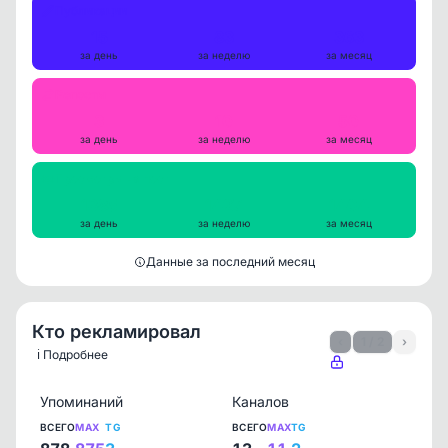
Публикации
15
83
363
за день
за неделю
за месяц
Репосты
3
10
50
за день
за неделю
за месяц
Просмотры на пост
1385
1427
1404
за день
за неделю
за месяц
Данные за последний месяц
Кто рекламировал
‹
1 / 2
›
ℹ️ Подробнее
Упоминаний
Каналов
ВСЕГО
MAX
TG
ВСЕГО
MAX
TG