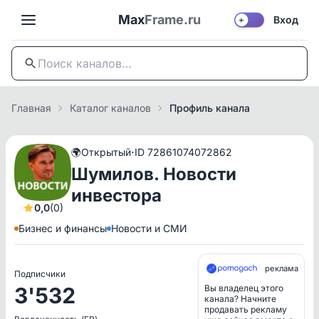
Max
Frame.ru
Вход
☀️
Главная
Каталог каналов
Профиль канала
·
🌍
Открытый
ID 72861074072862
Шумилов. Новости
инвестора
0,0
(0)
Бизнес и финансы
Новости и СМИ
реклама
Подписчики
3'532
Вы владелец этого
канала? Начните
продавать рекламу