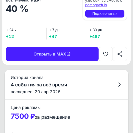
Вовлеченность (ER)
уже сейчас вместе с
pomogach.io
40 %
Подключить
+ 24 ч
+ 7 дн
+ 30 дн
+12
+47
+487
Открыть в MAX
История канала
4 события за всё время
последнее: 20 апр 2026
Цена рекламы
7500 ₽
за размещение