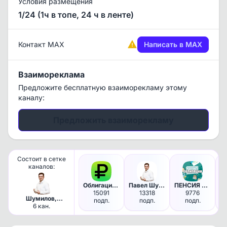
Условия размещения
1/24 (1ч в топе, 24 ч в ленте)
Контакт MAX
Написать в MAX
Взаимореклама
Предложите бесплатную взаиморекламу этому
каналу:
Предложить взаиморекламу
Состоит в сетке
каналов:
Облигации, вклады. Шумилов.
Павел Шумилов - инвестиции, р…
ПЕНСИЯ НА ОБЛИГАЦИЯХ
15091
13318
9776
Шумилов,
подп.
подп.
подп.
инвестиции
6 кан.