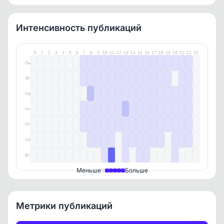
направленность контента или происходила ли смена
480281781920
480281781920
владельца.
ИНН
ИНН
Интенсивность публикаций
2VtzqwL3T5H
2Vtzqwwd9qZ
ERID
ERID
0
1
2
3
4
5
6
7
8
9
10
11
12
13
14
15
16
17
18
19
20
21
22
23
Пн
Вт
Ср
Чт
Пт
Сб
Вс
Меньше
Больше
Метрики публикаций