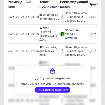
Размещенный
Текст
Рекламирующий
Просмот
пост
публиакции
канал
Павел Шумилов
🏢 Wildberries
- инвестиции,
2,649
2026-08-07 17:09:28
купил офис у...
разборы комп...
💼 ОИЛ
Облигации,
РЕСУРС.
вклады.
2,982
2026-08-07 14:29:36
ВЫПУСКИ И
Шумилов.
ДО...
🛡 Софтлайн,
Павел Шумилов
аналитика
- инвестиции,
2,587
2026-08-07 13:27:26
по к...
разборы комп...
🛢️ОИЛ
Облигации,
РЕСУРС.
вклады.
3,215
2026-08-07 13:01:06
РАЗБОР
Шумилов.
ЭМИТЕ...
Доступно по подписке
Мне кажется
Павел Шумилов
Чтобы увидеть все данные, оформите подписку
в эту
- инвестиции,
2,896
2026-08-07 12:18:56
коллабора...
разборы комп...
Оформить подписку
💸 Зарплаты в
Павел Шумилов
России
- инвестиции,
3,168
2026-08-07 10:41:01
обогна...
разборы комп...