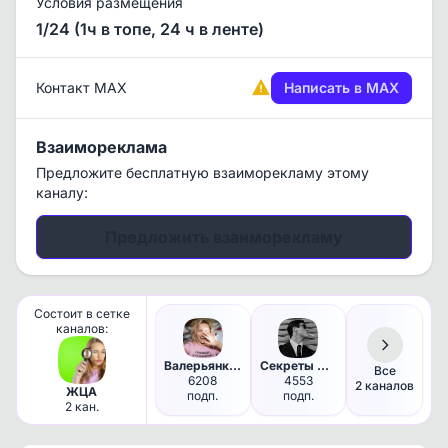
Условия размещения
1/24 (1ч в топе, 24 ч в ленте)
Контакт MAX
Написать в MAX
Взаимореклама
Предложите бесплатную взаиморекламу этому
каналу:
Предложить взаиморекламу
Состоит в сетке
каналов:
Валерьянка про мужчин | Психо…
Секреты Казановы | Артур Каза…
Все
6208
4553
2 каналов
ЖЦА
подп.
подп.
2 кан.