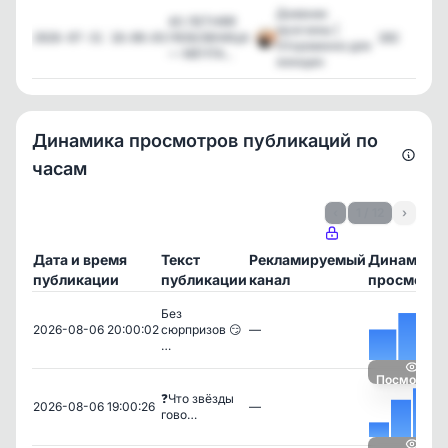
Дневник
40 ЛЕТНЯЯ
мужчины |
ЛЮБОВНИЦА
282
2026-07-31 18:00:03
Откровенно для
— МЕЧТА...
женщин
Динамика просмотров публикаций по
часам
‹
1 / 12
›
Дата и время
Текст
Рекламируемый
Динамика
публикации
публикации
канал
просмотро
Без
2026-08-06 20:00:02
сюрпризов 😏
—
…
Посмотрет
❓Что звёзды
2026-08-06 19:00:26
—
гово…