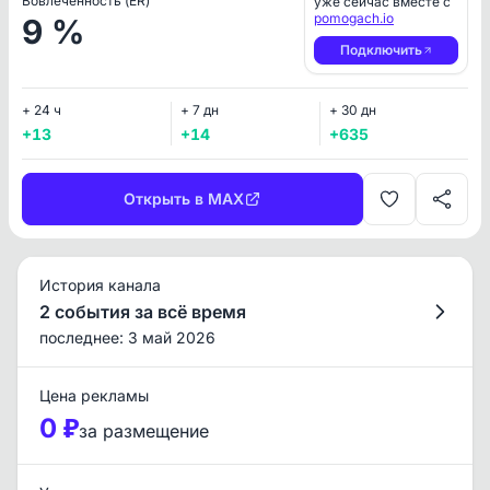
Вовлеченность (ER)
уже сейчас вместе с
pomogach.io
9 %
Подключить
+ 24 ч
+ 7 дн
+ 30 дн
+13
+14
+635
Открыть в MAX
История канала
2 события за всё время
последнее: 3 май 2026
Цена рекламы
0 ₽
за размещение