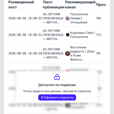
Размещенный
Текст
Рекламирующий
Просмот
пост
публиакции
канал
40 ЛЕТНЯЯ
Психология
ЛЮБОВНИЦА
Любви |
195
2026-08-06 18:00:55
— МЕЧТА...
Отношений
40 ЛЕТНЯЯ
Королева Себя |
ЛЮБОВНИЦА
172
2026-08-06 18:00:51
Психология
— МЕЧТА...
Восточная
40 ЛЕТНЯЯ
мудрость | Дзен
ЛЮБОВНИЦА
191
2026-08-06 18:00:50
и Руми.
— МЕЧТА...
Филосо...
40 ЛЕТНЯЯ
Психология
ЛЮБОВНИЦА
205
2026-08-06 18:00:52
Женской Силы
— МЕЧТА...
40 ЛЕТНЯЯ
Я себя сделала
Доступно по подписке
ЛЮБОВНИЦА
сама |
285
2026-08-02 11:20:01
Чтобы увидеть все данные, оформите подписку
— МЕЧТА...
Психология
Оформить подписку
40 ЛЕТНЯЯ
Опыт одной
ЛЮБОВНИЦА
503
2026-07-31 18:00:04
женщины
— МЕЧТА...