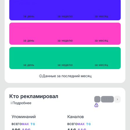
Публикации
12
50
190
за день
за неделю
за месяц
Репосты
0
0
0
за день
за неделю
за месяц
Просмотры на пост
436
482
526
за день
за неделю
за месяц
Данные за последний месяц
Кто рекламировал
‹
1 / 17
›
ℹ️ Подробнее
Упоминаний
Каналов
ВСЕГО
MAX
TG
ВСЕГО
MAX
TG