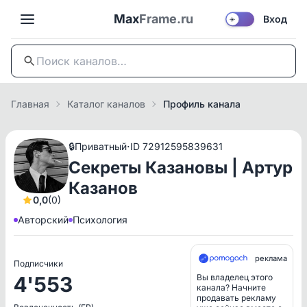
Max
Frame.ru
Вход
☀️
Главная
Каталог каналов
Профиль канала
·
🔒
Приватный
ID 72912595839631
Секреты Казановы | Артур
Казанов
0,0
(0)
Авторский
Психология
реклама
Подписчики
4'553
Вы владелец этого
канала? Начните
продавать рекламу