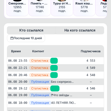
Синхрония | Эзотерика и Психо…
Понять – Простить
Туры от Натальи | Экскурсии•К…
Язык кошек с Анной Беловой
Леди 
12955
17746
2155
5778
5730
подп.
подп.
подп.
подп.
подп.
Кто ссылался
На кого ссылался
Последние 10 дней
Время
Контент
Подписчиков
К
—
Статистика
06.08 23:55
+4
4 553
—
Статистика
06.08 22:21
+1
4 549
—
Статистика
06.08 20:46
+2
4 548
—
Публикация
Без сюрпризо...
06.08 20:00
—
—
Статистика
06.08 19:12
+17
4 546
—
Публикация
❓Что звёзды ...
06.08 19:00
—
Публикация
[ma
40 ЛЕТНЯЯ ЛЮ...
06.08 18:00
—