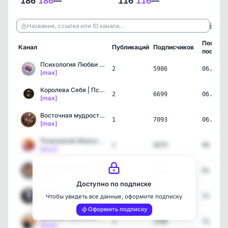
186
186
—
116
116
—
ℹ️
Название, ссылка или ID канала…
Послед
Канал
Публикаций
Подписчиков
пост
Психология Любви | Отнош…
2
5986
06.08.2
[max]
Королева Себя | Психолог…
2
6699
06.08.2
[max]
Восточная мудрость | Дзе…
1
7093
06.08.2
[max]
Психология Женской Силы
2
6879
06.08.2
[max]
Я себя сделала сама | Пс…
4
3438
02.08.2
[max]
Доступно по подписке
Опыт одной женщины
2
5087
31.07.2
Чтобы увидеть все данные, оформите подписку
[max]
Оформить подписку
Дневник мужчины | Откров…
3
3108
31.07.2
[max]