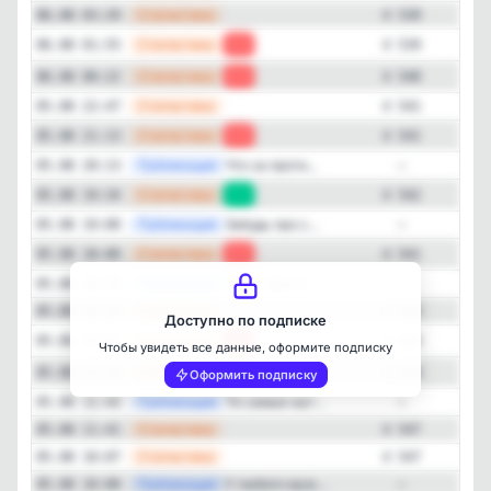
—
Статистика
06.08 03:29
4 539
—
Статистика
06.08 01:55
-1
4 539
—
Статистика
06.08 00:22
-1
4 540
—
Статистика
05.08 22:47
4 541
—
Статистика
05.08 21:13
-1
4 541
—
Публикация
Что за проти...
05.08 20:13
—
—
Статистика
05.08 19:34
+1
4 542
Закрыть
—
Публикация
Забудь про с...
05.08 19:00
—
—
Статистика
05.08 18:00
-2
4 541
—
Публикация
Если тебе кт...
05.08 16:50
—
—
Статистика
05.08 16:26
4 543
Доступно по подписке
—
Статистика
05.08 14:51
-1
4 543
Чтобы увидеть все данные, оформите подписку
—
Статистика
05.08 13:16
-3
4 544
Оформить подписку
—
Публикация
Те самые ныт...
05.08 11:43
—
—
Статистика
05.08 11:41
4 547
—
Статистика
05.08 10:07
4 547
—
Публикация
У любого муж...
05.08 10:00
—