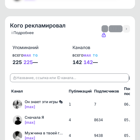
Кого рекламировал
‹
1 / 21
›
ℹ️ Подробнее
Упоминаний
Каналов
ВСЕГО
MAX
TG
ВСЕГО
MAX
TG
225
225
—
142
142
—
ℹ️
Название, ссылка или ID канала…
Послед
Канал
Публикаций
Подписчиков
пост
Он знает эти игры 🎭
1
7
06.08.2
[max]
Сначала Я
4
8634
05.08.2
[max]
Мужчина в твоей голове
4
9438
05.08.2
[max]