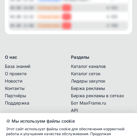
—
Статистика
04.08 14:04
-2
4 553
—
Статистика
04.08 12:32
-3
4 555
—
Статистика
04.08 11:00
-6
4 558
О нас
Разделы
База знаний
Каталог каналов
О проекте
Каталог сеток
Новости
Лидеры закупок
Контакты
Биржа рекламы
Партнёры
Биржа рекламы в сетках
Поддержка
Бот MaxFrame.ru
API
🍪 Мы используем файлы cookie
Документы
Этот сайт использует файлы cookie для обеспечения корректной
Политика
работы и улучшения качества обслуживания. Продолжая