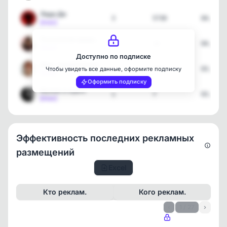
Леди Ди
3
5730
04.08.2
[max]
Психология вредных совет…
1
14
04.08.2
[max]
Доступно по подписке
Даш, закрой Гештальт | П…
3
5031
03.08.2
Чтобы увидеть все данные, оформите подписку
[max]
Оформить подписку
Мужик в курсе
1
7
03.08.2
[max]
Эффективность последних рекламных
размещений
Excel
Кто реклам.
Кого реклам.
‹
1 / 27
›