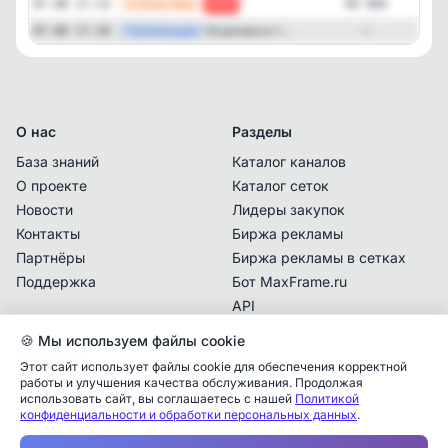
—
Статистика
07.08 17:13
-20
69 094
—
Публикация
Огурчики в т...
07.08 17:10
—
О нас
Разделы
База знаний
Каталог каналов
О проекте
Каталог сеток
Новости
Лидеры закупок
Контакты
Биржа рекламы
Партнёры
Биржа рекламы в сетках
Поддержка
Бот MaxFrame.ru
API
🍪 Мы используем файлы cookie
Документы
Этот сайт использует файлы cookie для обеспечения корректной
Политика
работы и улучшения качества обслуживания. Продолжая
конфиденциальности
использовать сайт, вы соглашаетесь с нашей
Политикой
конфиденциальности и обработки персональных данных
.
Пользовательское
Аналитика упоминаний
✕
соглашение