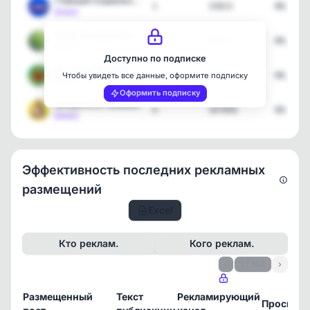
Главный Социальный | Пос…
1
15813
08.08.2
[max]
Секреты Здоровья | Всё о…
1
16471
08.08.2
[max]
Доступно по подписке
Духовка ПРОСТО
2
38788
08.08.2
Чтобы увидеть все данные, оформите подписку
[max]
Оформить подписку
Хитрости от хозяйки
4
167856
08.08.2
[max]
Эффективность последних рекламных
размещений
Excel
Кто реклам.
Кого реклам.
‹
1 / 164
›
Размещенный
Текст
Рекламирующий
Просмот