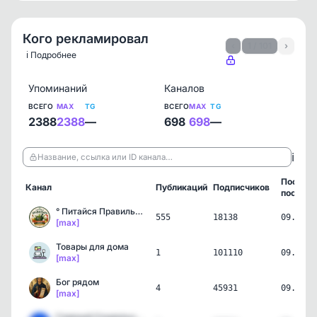
Кого рекламировал
‹
1 / 101
›
ℹ️ Подробнее
Упоминаний
Каналов
ВСЕГО
MAX
TG
ВСЕГО
MAX
TG
2388
2388
—
698
698
—
ℹ️
Название, ссылка или ID канала…
Послед
Канал
Публикаций
Подписчиков
пост
° Питайся Правильно! Соу…
555
18138
09.08.2
[max]
Товары для дома
1
101110
09.08.2
[max]
Бог рядом
4
45931
09.08.2
[max]