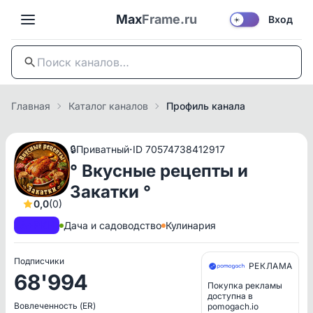
Max
Frame.ru
Вход
☀️
Главная
Каталог каналов
Профиль канала
·
🔒
Приватный
ID 70574738412917
° Вкусные рецепты и
Закатки °
0,0
(0)
A+
РКН
Дача и садоводство
Кулинария
Подписчики
РЕКЛАМА
68'994
Покупка рекламы
доступна в
Вовлеченность (ER)
pomogach.io