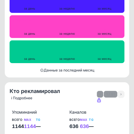
21
106
423
за день
за неделю
за месяц
Репосты
0
0
0
за день
за неделю
за месяц
Просмотры на пост
10947
11662
11707
за день
за неделю
за месяц
Данные за последний месяц
Кто рекламировал
‹
1 / 91
›
ℹ️ Подробнее
Упоминаний
Каналов
ВСЕГО
MAX
TG
ВСЕГО
MAX
TG
1144
1144
—
636
636
—