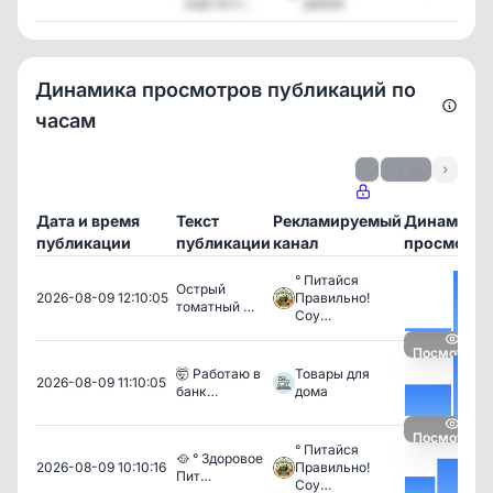
ещё не п...
домов
Динамика просмотров публикаций по
часам
‹
1 / 25
›
Дата и время
Текст
Рекламируемый
Динамика
публикации
публикации
канал
просмотро
° Питайся
Острый
2026-08-09 12:10:05
Правильно!
томатный …
Соу…
Посмотреть
🤯 Работаю в
Товары для
2026-08-09 11:10:05
банк…
дома
Посмотреть
° Питайся
🥘 ° Здоровое
2026-08-09 10:10:16
Правильно!
Пит…
Соу…