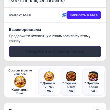
1/24 (1ч в топе, 24 ч в ленте)
Контакт MAX
Написать в MAX
Взаимореклама
Предложите бесплатную взаиморекламу этому
каналу:
Предложить взаиморекламу
Состоит в сетке
каналов:
° Домашняя Пекарня °
° Вкусные рецепты и Закатки °
° Приготовлено Дома °
78763
68994
55840
Кулинария,
подп.
подп.
подп.
рецепты
7 кан.