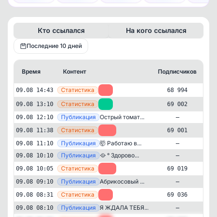
Кто ссылался
На кого ссылался
Последние 10 дней
Время
Контент
Подписчиков
К
—
Статистика
09.08 14:43
-8
68 994
—
Статистика
09.08 13:10
+1
69 002
—
Публикация
Острый томат...
09.08 12:10
—
—
Статистика
09.08 11:38
-18
69 001
—
Публикация
🤯 Работаю в...
09.08 11:10
—
—
Публикация
🥘 ° Здорово...
09.08 10:10
—
—
Статистика
09.08 10:05
-17
69 019
—
Публикация
Абрикосовый ...
09.08 09:10
—
—
Статистика
09.08 08:31
-6
69 036
Дача и садоводство
Кулинария
—
Публикация
Я ЖДАЛА ТЕБЯ...
✕
09.08 08:10
—
° Вкусные рецепты и Закатки °