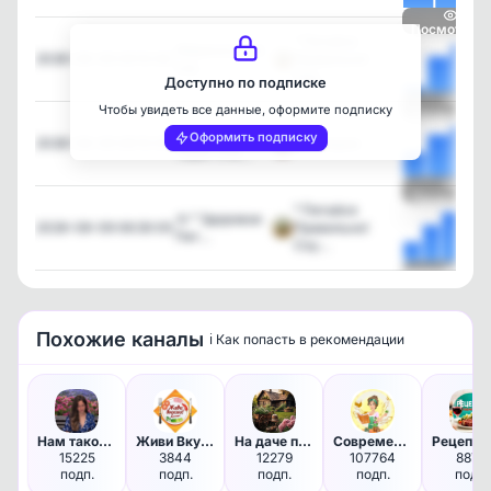
Посмотреть
° Питайся
Абрикосовый
2026-08-09 09:10:06
Правильно!
сок …
Соу…
Доступно по подписке
Чтобы увидеть все данные, оформите подписку
Посмотреть
Я ЖДАЛА
Оформить подписку
2026-08-09 08:10:05
Бог рядом
ТЕБЯ ТРИ…
Посмотреть
° Питайся
🥘 ° Здоровое
2026-08-09 06:30:05
Правильно!
Пит…
Соу…
Посмотреть
Похожие каналы
ℹ️ Как попасть в рекомендации
Нам такое надо!
Живи Вкусно | Рецепты
На даче пригодится!
Современная хозяйка | Лайфхак…
15225
3844
12279
107764
8874
подп.
подп.
подп.
подп.
подп.