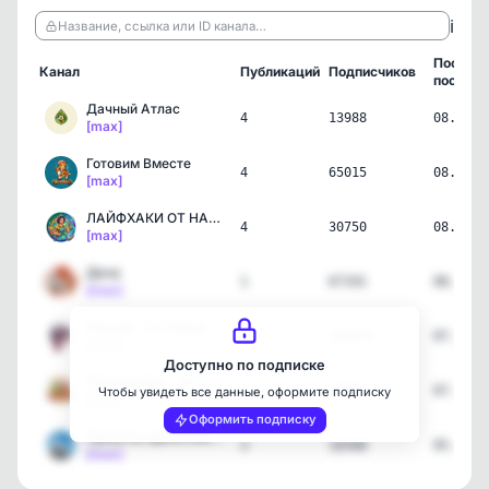
ℹ️
Название, ссылка или ID канала…
Послед
Канал
Публикаций
Подписчиков
пост
Дачный Атлас
4
13988
08.08.2
[max]
Готовим Вместе
4
65015
08.08.2
[max]
ЛАЙФХАКИ ОТ НАРОДА
4
30750
08.08.2
[max]
Дача
1
67191
08.08.2
[max]
Россия - О Главном! • Но…
3
162435
07.08.2
[max]
Доступно по подписке
Пенсионеры - О Главном!
3
16342
07.08.2
Чтобы увидеть все данные, оформите подписку
[max]
Оформить подписку
Проекты одноэтажных домов
3
10398
05.08.2
[max]