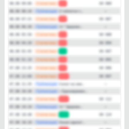
—
Статистика
08.08 09:06
-7
69 080
—
Публикация
2 таблетки ч...
08.08 08:10
—
—
Статистика
08.08 07:31
-1
69 087
—
Публикация
🥘 ° Здорово...
08.08 06:30
—
—
Статистика
08.08 05:56
-6
69 088
—
Статистика
08.08 04:20
-3
69 094
—
Статистика
08.08 02:45
+2
69 097
—
Статистика
08.08 01:10
-1
69 095
—
Статистика
07.08 23:35
-1
69 096
—
Статистика
07.08 22:00
-15
69 097
—
Публикация
Салат на зим...
07.08 21:35
—
—
Публикация
✅Единовремен...
07.08 20:30
—
—
Статистика
07.08 20:24
-12
69 112
—
Публикация
🥘 ° Здорово...
07.08 19:10
—
—
Статистика
07.08 18:48
+30
69 124
—
Публикация
Канал одноэт...
07.08 18:10
—