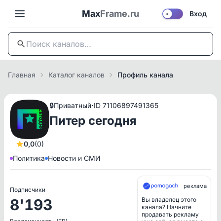
Max
Frame.ru
Вход
☀️
Главная
Каталог каналов
Профиль канала
·
🔒
Приватный
ID 71106897491365
Питер сегодня
0,0
(0)
Политика
Новости и СМИ
реклама
Подписчики
8'193
Вы владелец этого
канала? Начните
продавать рекламу