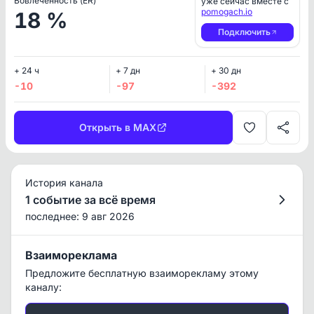
Вовлеченность (ER)
уже сейчас вместе с
pomogach.io
18 %
Подключить
+ 24 ч
+ 7 дн
+ 30 дн
-10
-97
-392
Открыть в MAX
История канала
1 событие за всё время
последнее: 9 авг 2026
Взаимореклама
Предложите бесплатную взаиморекламу этому
каналу: