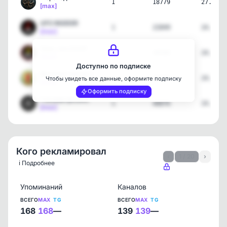
1
18779
27.04.2
[max]
UFO INSIDER
1
22849
24.04.2
[max]
Тихо, это СССР
3
48580
24.04.2
[max]
Доступно по подписке
Весёлый перчик | Юмор
3
25823
24.04.2
Чтобы увидеть все данные, оформите подписку
[max]
Оформить подписку
Глазами физика
1
40876
24.04.2
[max]
Кого рекламировал
‹
1 / 20
›
ℹ️ Подробнее
Упоминаний
Каналов
ВСЕГО
MAX
TG
ВСЕГО
MAX
TG
168
168
—
139
139
—