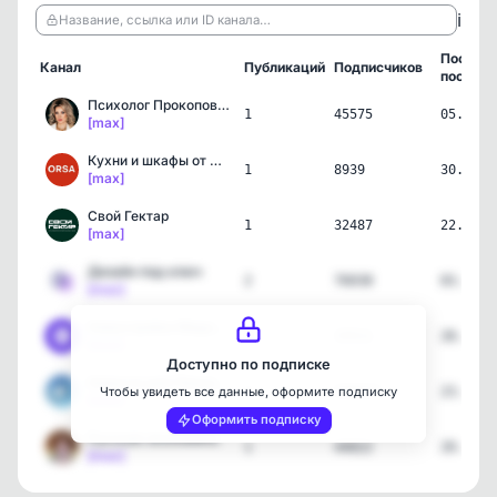
ℹ️
Название, ссылка или ID канала…
Послед
Канал
Публикаций
Подписчиков
пост
Психолог Прокопова Ольга
1
45575
05.08.2
[max]
Кухни и шкафы от фабрики…
1
8939
30.07.2
[max]
Свой Гектар
1
32487
22.07.2
[max]
Дизайн под ключ
2
76038
03.07.2
[max]
Новостройки Медовые СПБ
4
15511
28.06.2
[max]
Доступно по подписке
Новости для Пенсионеров!
2
446827
23.06.2
Чтобы увидеть все данные, оформите подписку
[max]
Оформить подписку
Русская экономика
1
44022
20.06.2
[max]