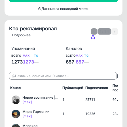
Данные за последний месяц
Кто рекламировал
‹
1 / 94
›
ℹ️ Подробнее
Упоминаний
Каналов
ВСЕГО
MAX
TG
ВСЕГО
MAX
TG
1273
1273
—
657
657
—
ℹ️
Название, ссылка или ID канала…
Послед
Канал
Публикаций
Подписчиков
пост
Новое воспитание | метод…
1
25711
02.05.2
[max]
Мир в Гармонии
1
19336
28.04.2
[max]
Мореход