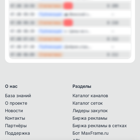
—
Статистика
07.08 10:50
-1
8 209
—
Публикация
🌊 Финский з...
07.08 09:50
—
—
Статистика
07.08 09:16
-2
8 210
—
Публикация
📈 Цены на н...
07.08 08:39
—
—
Статистика
07.08 07:43
8 212
—
Публикация
Доброе утро,...
07.08 07:30
—
—
Статистика
07.08 06:09
8 212
О нас
Разделы
База знаний
Каталог каналов
О проекте
Каталог сеток
Новости
Лидеры закупок
Контакты
Биржа рекламы
Партнёры
Биржа рекламы в сетках
Поддержка
Бот MaxFrame.ru