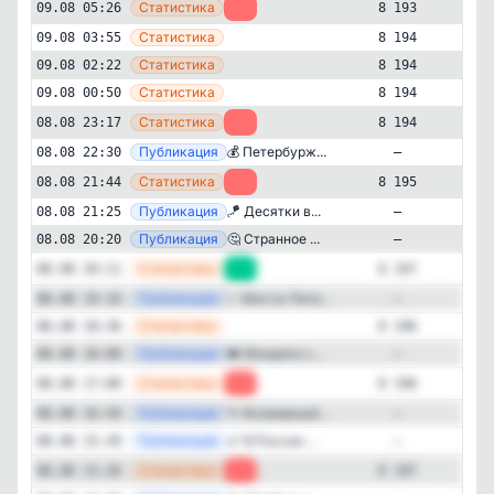
—
Статистика
09.08 05:26
-1
8 193
—
Статистика
09.08 03:55
8 194
—
Статистика
09.08 02:22
8 194
—
Статистика
09.08 00:50
8 194
—
Статистика
08.08 23:17
-1
8 194
—
Публикация
💰 Петербурж...
08.08 22:30
—
—
Статистика
08.08 21:44
-2
8 195
—
Публикация
🪁 Десятки в...
08.08 21:25
—
Политика
Новости и СМИ
✕
—
Публикация
🤔 Странное ...
08.08 20:20
—
Питер сегодня
8'193
подписчиков
—
Статистика
08.08 20:11
+1
8 197
—
Публикация
✨ Мосты Пете...
08.08 19:10
—
Подписчиков за 24 часа
-10
—
Статистика
08.08 18:36
8 196
—
Публикация
👑 Монрепо с...
08.08 18:00
—
Подписчиков за неделю
—
Статистика
08.08 17:00
-1
8 196
-97
—
Публикация
🐾 Всемирный...
08.08 16:50
—
Подписчиков за месяц
—
Публикация
🎷 В России ...
08.08 15:39
—
-392
—
Статистика
08.08 15:26
-2
8 197