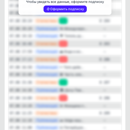
Чтобы увидеть все данные, оформите подписку
—
Статистика
07.08 22:00
8 204
Оформить подписку
—
Публикация
🚨 Мужчина н...
07.08 21:25
—
—
Статистика
07.08 20:24
+1
8 204
—
Публикация
🍻 Междунаро...
07.08 20:20
—
—
Публикация
🌳 Тополь ру...
07.08 19:10
—
—
Статистика
07.08 18:48
-3
8 203
—
Публикация
🌊 Вода в во...
07.08 17:59
—
—
Статистика
07.08 17:13
-1
8 206
—
Публикация
⚰️ Тело дайв...
07.08 16:50
—
—
Публикация
🚆 Часть эле...
07.08 15:40
—
—
Статистика
07.08 15:36
+1
8 207
—
Публикация
🏛️ Дачу Пав...
07.08 14:30
—
—
Статистика
07.08 14:00
-3
8 206
—
Публикация
🚨 Женщина п...
07.08 13:20
—
—
Статистика
07.08 12:25
8 209
—
Публикация
🚗 Volga наш...
07.08 12:10
—
—
Публикация
⚖️ Петербурж...
07.08 11:00
—