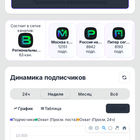
Предложить взаиморекламу
Состоит в сетке
каналов:
Москва сегодня
Россия на сегодня
Питер сегодня
12151
8942
8193
Региональные
подп.
подп.
подп.
новости
63 кан.
Динамика подписчиков
24ч
Неделя
Месяц
Всё
Excel
График
Таблица
Подписчики
Охват (Просм. поста)
Охват (Просм. 24ч)
10,000