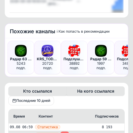
2026-08-08 16:50:04
—
день…
Посмотре
Похожие каналы
ℹ️ Как попасть в рекомендации
Радар 63 | Самара и Тольятти
KRS_TODAY | Красноярск
Подслушано | Пермь
Радар 59 | Пермь
5243
20720
38892
1997
34859
подп.
подп.
подп.
подп.
подп.
Кто ссылался
На кого ссылался
Последние 10 дней
Время
Контент
Подписчиков
Кт
—
Статистика
09.08 06:59
8 193