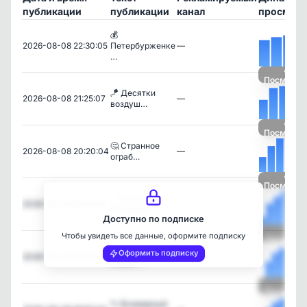
публикации
публикации
канал
просмотр
💰
2026-08-08 22:30:05
Петербурженке
—
…
Посмотре
🪁 Десятки
2026-08-08 21:25:07
—
воздуш…
Посмотре
🤔 Странное
2026-08-08 20:20:04
—
ограб…
Посмотре
✨ Мосты
2026-08-08 19:10:04
—
Петербур…
Доступно по подписке
Чтобы увидеть все данные, оформите подписку
Посмотре
👑 Монрепо
Оформить подписку
2026-08-08 18:00:04
—
станет…
Посмотре
🐾 Всемирный