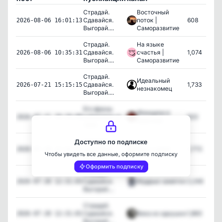
Страдай.
Восточный
Сдавайся.
поток |
608
2026-08-06 16:01:13
Выгорай....
Саморазвитие
Страдай.
На языке
Сдавайся.
счастья |
1,074
2026-08-06 10:35:31
Выгорай....
Саморазвитие
Страдай.
Идеальный
Сдавайся.
1,733
2026-07-21 15:15:15
незнакомец
Выгорай....
Его фразы
Женщина в
избавляли от
623
2026-07-21 10:10:08
Красном
трев...
Страдай.
Доступно по подписке
Сдавайся.
Быть собой
1,773
2026-07-20 12:31:02
Чтобы увидеть все данные, оформите подписку
Выгорай....
Оформить подписку
Страдай.
Сдавайся.
Мудрые заметки
2,246
2026-07-20 12:31:03
Выгорай....
Страдай.
Сдавайся.
Вика из однушки
1,863
2026-07-20 12:31:01
Выгорай....