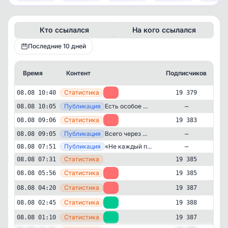
Кто ссылался
На кого ссылался
Последние 10 дней
Время
Контент
Подписчиков
К
—
Статистика
08.08 10:40
-4
19 379
—
Публикация
Есть особое ...
08.08 10:05
—
—
Статистика
08.08 09:06
-2
19 383
—
Публикация
Всего через ...
08.08 09:05
—
—
Публикация
«Не каждый п...
08.08 07:51
—
—
Статистика
08.08 07:31
19 385
—
Статистика
08.08 05:56
-2
19 385
—
Статистика
08.08 04:20
-1
19 387
—
Статистика
08.08 02:45
+1
19 388
Авторский
Психология
✕
—
Статистика
08.08 01:10
+1
19 387
Мир в Гармонии