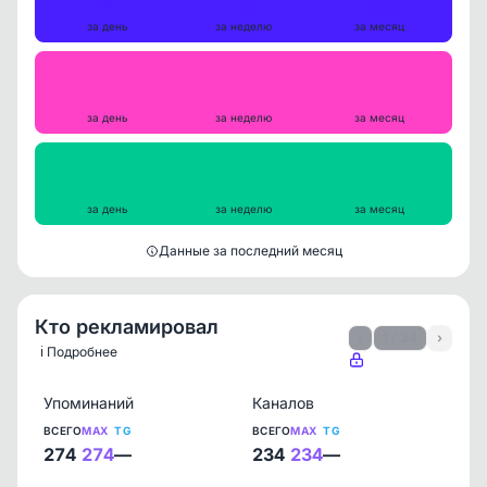
15
79
316
за день
за неделю
за месяц
Репосты
0
0
0
за день
за неделю
за месяц
Просмотры на пост
950
1079
1325
за день
за неделю
за месяц
Данные за последний месяц
Кто рекламировал
‹
1 / 34
›
ℹ️ Подробнее
Упоминаний
Каналов
ВСЕГО
MAX
TG
ВСЕГО
MAX
TG
274
274
—
234
234
—