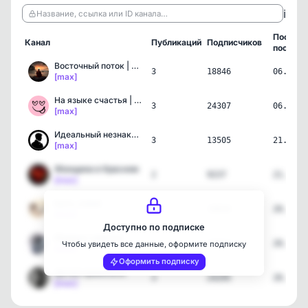
ℹ️
Название, ссылка или ID канала…
Послед
Канал
Публикаций
Подписчиков
пост
Восточный поток | Самора…
3
18846
06.08.2
[max]
На языке счастья | Самор…
3
24307
06.08.2
[max]
Идеальный незнакомец
3
13505
21.07.2
[max]
Женщина в Красном
2
9237
21.07.2
[max]
Быть собой
3
19816
20.07.2
[max]
Доступно по подписке
Мудрые заметки
3
32623
20.07.2
Чтобы увидеть все данные, оформите подписку
[max]
Оформить подписку
Делай правильно
3
24295
20.07.2
[max]