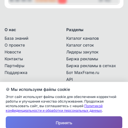
—
Статистика
06.08 09:39
-4
19 412
О нас
Разделы
База знаний
Каталог каналов
О проекте
Каталог сеток
Новости
Лидеры закупок
Контакты
Биржа рекламы
Партнёры
Биржа рекламы в сетках
Поддержка
Бот MaxFrame.ru
API
🍪 Мы используем файлы cookie
Документы
Этот сайт использует файлы cookie для обеспечения корректной
Политика
работы и улучшения качества обслуживания. Продолжая
конфиденциальности
использовать сайт, вы соглашаетесь с нашей
Политикой
конфиденциальности и обработки персональных данных
.
Пользовательское
Аналитика упоминаний
✕
соглашение
Принять
✕
✕
✕
✕
✕
Все
Telegram
MAX