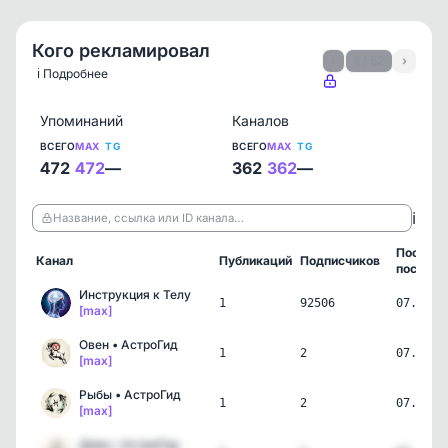
Кого рекламировал
‹
1 / 52
›
ℹ️ Подробнее
Упоминаний
Каналов
ВСЕГО
MAX
TG
ВСЕГО
MAX
TG
472
472
—
362
362
—
ℹ️
Название, ссылка или ID канала…
Последн
Канал
Публикаций
Подписчиков
пост
Инструкция к Телу
1
92506
07.08.2
[max]
Овен • АстроГид
1
2
07.08.2
[max]
Рыбы • АстроГид
1
2
07.08.2
[max]
Дева • АстроГид