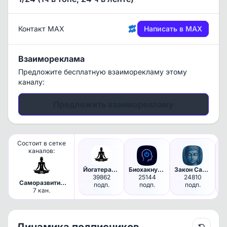
Контакт MAX
Написать в MAX
Взаимореклама
Предложите бесплатную взаиморекламу этому
каналу:
Предложить взаиморекламу
Состоит в сетке
каналов:
Йогатерапия
Биохакнутые
Закон Сансары
39862
25144
24810
Саморазвитие
подп.
подп.
подп.
Взрослая Жца
7 кан.