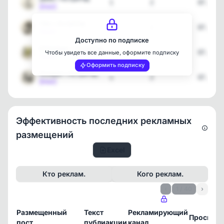
1
2
07.08.2
[max]
Лев • АстроГид
1
2
07.08.2
[max]
Доступно по подписке
Близнецы • АстроГид
1
2
07.08.2
Чтобы увидеть все данные, оформите подписку
[max]
Оформить подписку
Козерог • АстроГид
1
2
07.08.2
[max]
Эффективность последних рекламных
размещений
Excel
Кто реклам.
Кого реклам.
‹
1 / 40
›
Размещенный
Текст
Рекламирующий
Просмот
пост
публиакции
канал