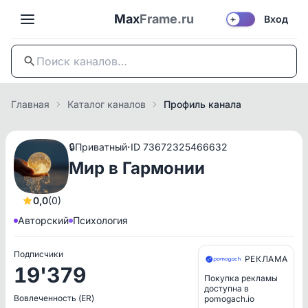
Max
Frame.ru
Вход
☀️
Главная
Каталог каналов
Профиль канала
·
🔒
Приватный
ID 73672325466632
Мир в Гармонии
0,0
(0)
Авторский
Психология
Подписчики
РЕКЛАМА
19'379
Покупка рекламы
доступна в
Вовлеченность (ER)
pomogach.io