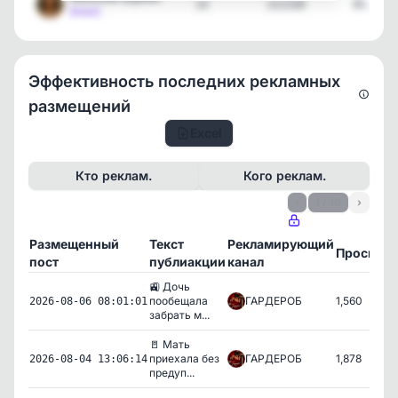
13
211318
05.08.2
[max]
Эффективность последних рекламных
размещений
Excel
Кто реклам.
Кого реклам.
‹
1 / 10
›
Размещенный
Текст
Рекламирующий
Просмот
пост
публиакции
канал
🚉 Дочь
пообещала
ГАРДЕРОБ
1,560
2026-08-06 08:01:01
забрать м...
🚪 Мать
приехала без
ГАРДЕРОБ
1,878
2026-08-04 13:06:14
предуп...