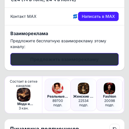
Контакт MAX
Написать в MAX
Взаимореклама
Предложите бесплатную взаиморекламу этому
каналу:
Предложить взаиморекламу
Состоит в сетке
каналов:
Реальные истории
Женские тайны
Fashion
89700
22534
20098
3 
Мода и
подп.
подп.
подп.
психология
3 кан.