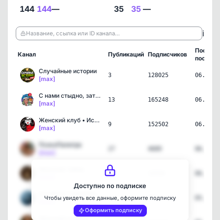
144
144
—
35
35
—
ℹ️
Название, ссылка или ID канала…
Послед
Канал
Публикаций
Подписчиков
пост
Случайные истории
3
128025
06.08.2
[max]
С нами стыдно, зато весе…
13
165248
06.08.2
[max]
Женский клуб • Истории
9
152502
06.08.2
[max]
ПсихоПалитра
27
4689
06.08.2
[max]
Женские тайны
16
22534
06.08.2
[max]
Доступно по подписке
АЛ МАСС | Изготовление ю…
4
712
05.08.2
Чтобы увидеть все данные, оформите подписку
[max]
Оформить подписку
Женский журнал