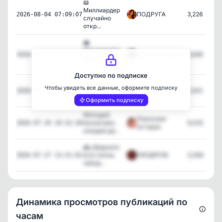
📖
Миллиардер
ПОДРУГА
3,226
2026-08-04 07:09:07
случайно
откр...
💼
Миллиардер
Женские тайны
3,636
2026-08-02 07:19:58
увидел, что
с...
Доступно по подписке
Бабушка
Чтобы увидеть все данные, оформите подписку
завещала мне
ГАРДЕРОБ
1,243
2026-07-31 18:28:09
старый...
Оформить подписку
Молодой
Реальные
бизнесмен
9,025
2026-07-29 10:32:30
истории
каждый де...
🕰️ Дедушка
всю жизнь
ГАРДЕРОБ
3,348
2026-07-27 13:31:01
завод...
Динамика просмотров публикаций по
часам