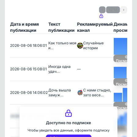
‹
1 / 14
›
Дата и время
Текст
Рекламируемый
Динамика
публикации
публикации
канал
просмотр
Как только моя
Случайные
2026-08-06 18:06:01
и…
истории
Посмотрет
Иногда одна
2026-08-06 15:08:01
—
удач…
Посмотрет
Дочь вышла
С нами стыдно,
2026-08-06 14:06:02
замуж…
зато весе…
Посмотрет
Правильная
2026-08-06 11:06:01
—
посад…
Доступно по подписке
Чтобы увидеть все данные, оформите подписку
Посмотрет