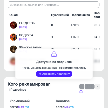
ℹ️
Название, ссылка или ID канала…
Последни
Канал
Публикаций
Подписчиков
пост
ГАРДЕРОБ
8
12059
06.08.26
[max]
ПОДРУГА
3
11690
04.08.26
[max]
Женские тайны
21
22534
02.08.26
[max]
Реальные истории
33
89700
29.07.26
Доступно по подписке
[max]
Чтобы увидеть все данные, оформите подписку
Оформить подписку
Кого рекламировал
‹
1 / 6
›
ℹ️ Подробнее
Упоминаний
Каналов
ВСЕГО
MAX
TG
ВСЕГО
MAX
TG