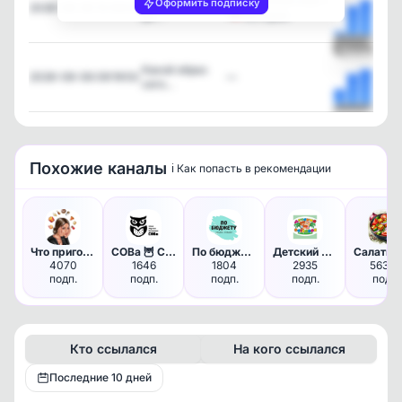
«Десятилетняя
Женский клуб •
Оформить подписку
2026-08-06 10:06:02
де…
Истории
Посмотрет
Какой образ
2026-08-06 09:19:53
—
сего…
Посмотрет
Похожие каналы
ℹ️ Как попасть в рекомендации
Что приготовить?
СОВа 🦉 Семья Обучение Воспита…
По бюджету: скидки и акции
Детский островок| Поделки. Иг…
С
4070
1646
1804
2935
56384
подп.
подп.
подп.
подп.
подп.
Кто ссылался
На кого ссылался
Последние 10 дней