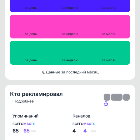
13
56
239
за день
за неделю
за месяц
Репосты
0
0
0
за день
за неделю
за месяц
Просмотры на пост
1771
1699
2549
за день
за неделю
за месяц
Данные за последний месяц
Кто рекламировал
‹
1 / 1
›
ℹ️ Подробнее
Упоминаний
Каналов
ВСЕГО
MAX
TG
ВСЕГО
MAX
TG
65
65
—
4
4
—