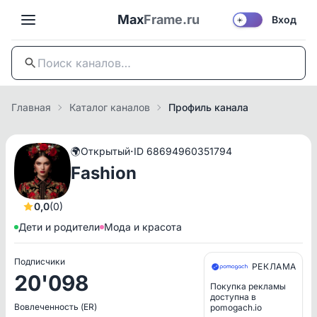
Max
Frame.ru
Вход
☀️
Главная
Каталог каналов
Профиль канала
·
🌍
Открытый
ID 68694960351794
Fashion
0,0
(0)
Дети и родители
Мода и красота
Подписчики
РЕКЛАМА
20'098
Покупка рекламы
доступна в
Вовлеченность (ER)
pomogach.io