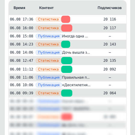
Время
Контент
Подписчиков
К
—
Статистика
06.08 17:36
-1
20 116
—
Статистика
06.08 16:00
-26
20 117
—
Публикация
Иногда одна ...
06.08 15:08
—
—
Статистика
06.08 14:23
+8
20 143
—
Публикация
Дочь вышла з...
06.08 14:06
—
—
Статистика
06.08 12:47
+43
20 135
—
Статистика
06.08 11:12
+28
20 092
—
Публикация
Правильная п...
06.08 11:06
—
—
Публикация
«Десятилетня...
06.08 10:06
—
Дети и родители
Мода и красота
✕
—
Статистика
06.08 09:39
+59
20 064
Fashion
20'098
подписчиков
—
Публикация
Какой образ ...
06.08 09:19
—
—
Публикация
ТЕСТ. ВЫБЕРИ...
06.08 08:20
—
Подписчиков за 24 часа
-39
—
Статистика
06.08 08:07
-14
20 005
—
Публикация
🕰️ Дочь слу...
06.08 08:02
—
Подписчиков за неделю
+599
Публикация
[ma
🚉 Дочь пооб...
06.08 08:01
—