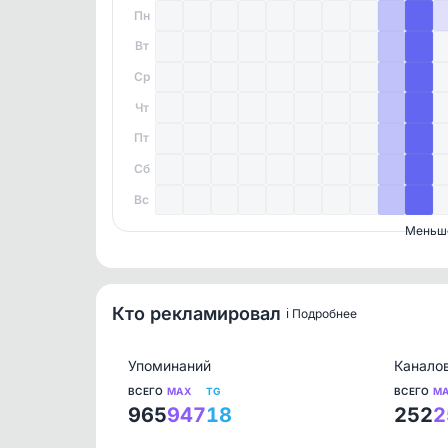
Пн
Вт
Ср
Чт
Пт
Сб
Вс
Меньш
Кто рекламировал
ℹ️ Подробнее
Упоминаний
Канало
ВСЕГО
MAX
TG
ВСЕГО
M
965
947
18
252
2