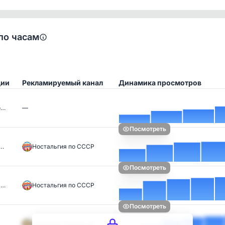
по часам
ции
Рекламируемый канал
Динамика просмотров
о…
—
Посмотреть
а…
Ностальгия по СССР
Посмотреть
 …
Ностальгия по СССР
Посмотреть
Академик Валивахин