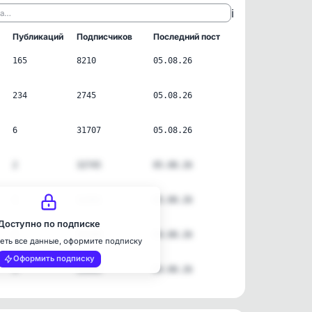
ℹ️
ла…
Публикаций
Подписчиков
Последний пост
165
8210
05.08.26
234
2745
05.08.26
6
31707
05.08.26
2
32745
05.08.26
1
11261
05.08.26
Доступно по подписке
2
25199
04.08.26
еть все данные, оформите подписку
Оформить подписку
3
15453
04.08.26