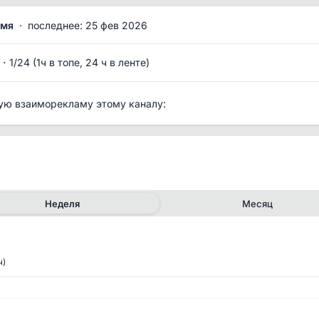
емя
·
последнее: 25 фев 2026
·
1/24 (1ч в топе, 24 ч в ленте)
ую взаиморекламу этому каналу:
Неделя
Месяц
ч)
✕
✕
рия канала