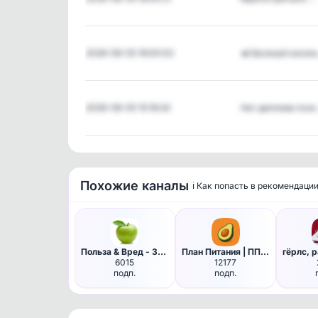
2026-08-05 16:00:03
🔥Овсяный кисел
2026-08-05 15:16:24
Нет диплома пси
Похожие каналы
ℹ️ Как попасть в рекомендаци
Польза & Вред - Здоровье | По…
План Питания | ПП | Похудение
6015
12177
подп.
подп.