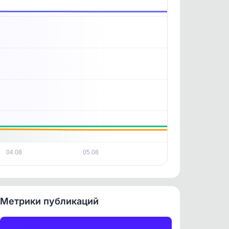
. По
ность
04.08
05.08
Метрики публикаций
Публикации