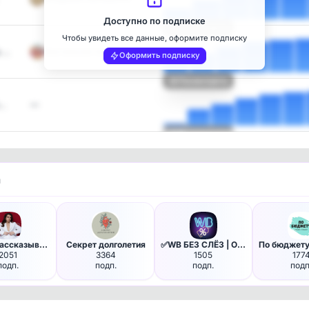
Доступно по подписке
Посмотреть
Чтобы увидеть все данные, оформите подписку
ь …
Ностальгия по СССР
Оформить подписку
Посмотреть
х…
—
Посмотреть
и
гёрлс, рассказываю
Секрет долголетия
✅WB БЕЗ СЛЁЗ | OZON
2051
3364
1505
177
подп.
подп.
подп.
подп