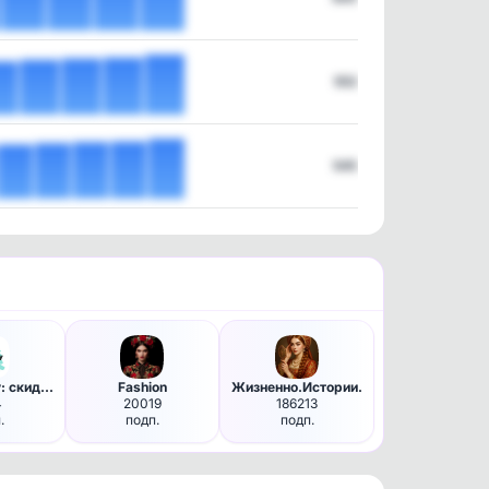
552
545
По бюджету: скидки и акции
Fashion
Жизненно.Истории.
4
20019
186213
.
подп.
подп.