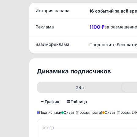
История канала
16 событий за всё вр
1100 ₽
Реклама
за размещение
Взаимореклама
Предложите бесплатн
Динамика подписчиков
24ч
График
Таблица
Подписчики
Охват (Просм. поста)
Охват (Просм. 24
10,000
Исто