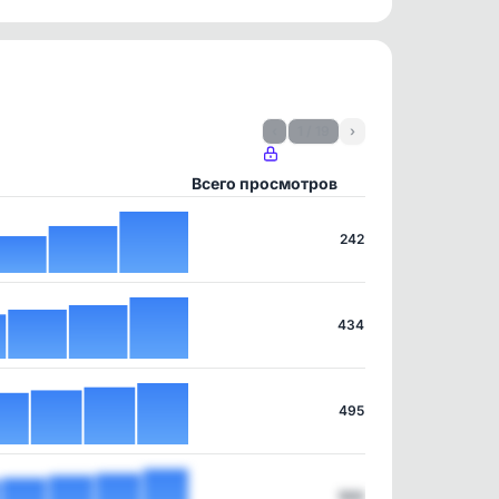
‹
1 / 19
›
Всего просмотров
242
434
495
500