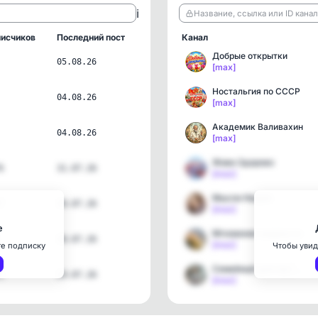
ℹ️
Название, ссылка или ID кана
исчиков
Последний пост
Канал
Добрые открытки
05.08.26
[max]
Ностальгия по СССР
04.08.26
[max]
Академик Валивахин
04.08.26
[max]
Живи Здорово
6
31.07.26
[max]
Мысли Ницше
7
30.07.26
[max]
е
Мгновение мудрости
30.07.26
[max]
те подписку
Чтобы увид
Семейный доктор | Здоров…
1
29.07.26
[max]