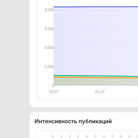
В этом
8,000
этим д
Войдите
, чтобы оста
контен
6,000
4,000
2,000
0
30.07
31.07
Интенсивность публикаций
0
1
2
3
4
5
6
7
8
9