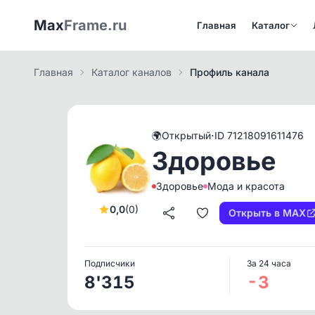
Max
Frame.ru
Главная
Каталог
Главная
Каталог каналов
Профиль канала
·
🌍
Открытый
ID 71218091611476
Здоровье
Здоровье
Мода и красота
0,0
(0)
Открыть в MAX
Подписчики
За 24 часа
8'315
-3