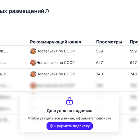
ных размещений
Рекламирующий канал
Просмотры
Про
83...
Ностальгия по СССР
559
559
 за...
Ностальгия по СССР
647
647
 Р...
Ностальгия по СССР
740
740
то ...
Ностальгия по СССР
744
744
быкн...
Ностальгия по СССР
746
746
ж в ...
Ностальгия по СССР
835
835
Доступно по подписке
Чтобы увидеть все данные, оформите подписку
 19...
Ностальгия по СССР
839
839
Оформить подписку