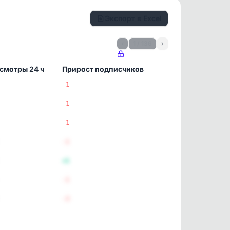
Экспорт в Excel
‹
1 / 136
›
смотры 24 ч
Прирост подписчиков
-1
-1
-1
-1
+1
-1
-3