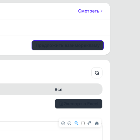
Смотреть
Предложить взаиморекламу
Всё
Экспорт в Excel
✕
✕