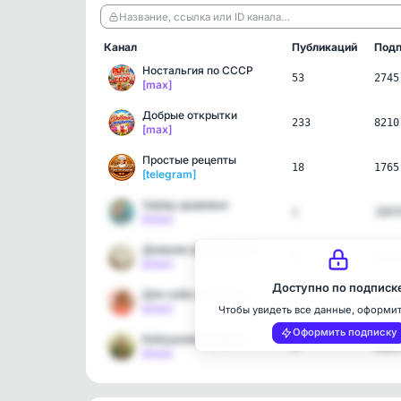
Название, ссылка или ID канала…
Канал
Публикаций
Подп
Ностальгия по СССР
53
2745
[max]
Добрые открытки
233
8210
[max]
Простые рецепты
18
1765
[telegram]
Заряд здоровья
1
1007
[max]
Дневник фармацевта
3
1203
[max]
Доступно по подписк
Для себя любимой | Здоро…
1
8674
[max]
Чтобы увидеть все данные, оформи
Оформить подписку
Бабушкины рецепты здоров…
1
1885
[max]