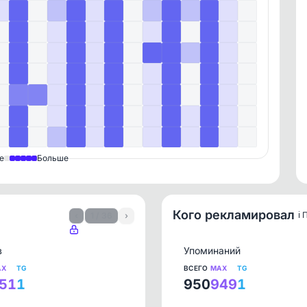
е
Больше
Кого рекламировал
ℹ️
‹
1 / 36
›
в
Упоминаний
AX
TG
ВСЕГО
MAX
TG
51
1
950
949
1