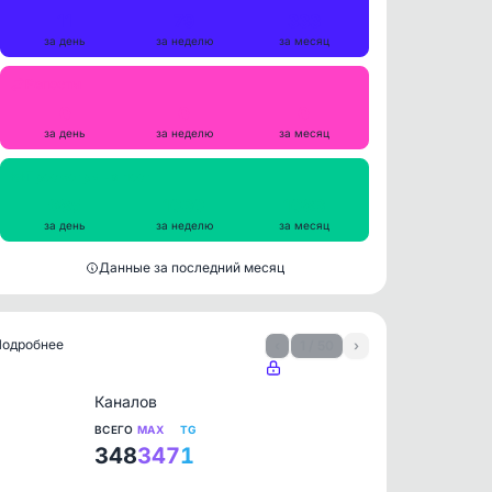
11
79
333
за день
за неделю
за месяц
Репосты
0
0
0
за день
за неделю
за месяц
Просмотры на пост
985
1030
1083
за день
за неделю
за месяц
Данные за последний месяц
 Подробнее
‹
1 / 50
›
Каналов
ВСЕГО
MAX
TG
348
347
1