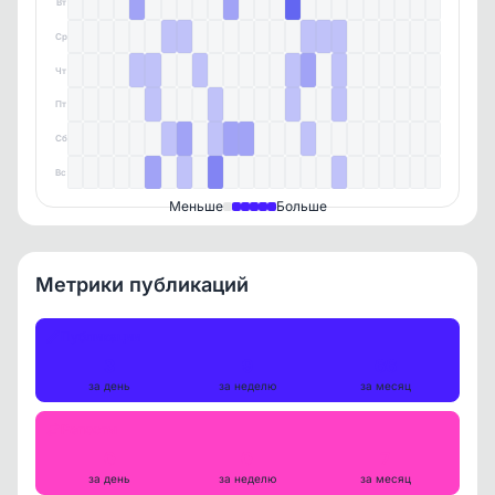
Вт
Ср
Чт
Пт
Сб
Вс
Меньше
Больше
Метрики публикаций
Публикации
3
9
66
за день
за неделю
за месяц
Репосты
0
0
7
за день
за неделю
за месяц