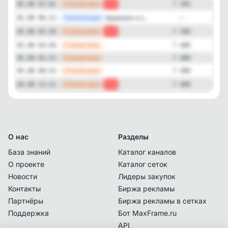
—
Статистика
05.08 07:02
-4
7 395
—
Публикация
Здоровая и н...
05.08 06:13
—
—
Статистика
05.08 05:30
-1
7 399
—
Статистика
05.08 03:58
7 400
—
Статистика
05.08 02:25
7 400
—
Статистика
05.08 00:53
7 400
—
Статистика
04.08 23:21
-3
7 400
О нас
Разделы
База знаний
Каталог каналов
О проекте
Каталог сеток
Новости
Лидеры закупок
Контакты
Биржа рекламы
Партнёры
Биржа рекламы в сетках
Поддержка
Бот MaxFrame.ru
API