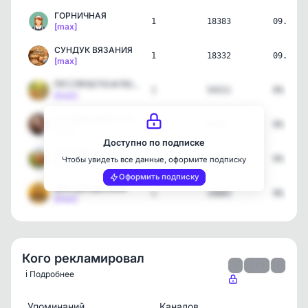
ГОРНИЧНАЯ
1
18383
09.06.2
[max]
СУНДУК ВЯЗАНИЯ
1
18332
09.06.2
[max]
ПП | ПРОСТО И ПОЛЕЗНО
1
54311
09.06.2
[max]
СТУДИЯ КРАСОТЫ
1
9169
09.06.2
[max]
Доступно по подписке
ДАЧНИЦА | САД, ОГОРОД, У…
1
41871
09.06.2
Чтобы увидеть все данные, оформите подписку
[max]
Оформить подписку
Дом рукоделия🧶
1
19083
08.06.2
[max]
Кого рекламировал
‹
1 / 1
›
ℹ️ Подробнее
Упоминаний
Каналов