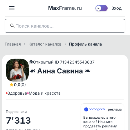
Max
Frame.ru
Вход
☀️
Главная
Каталог каналов
Профиль канала
·
🌍
Открытый
ID 71342345543837
☙ Анна Савина ❧
0,0
(0)
Здоровье
Мода и красота
реклама
Подписчики
7'313
Вы владелец этого
канала? Начните
продавать рекламу