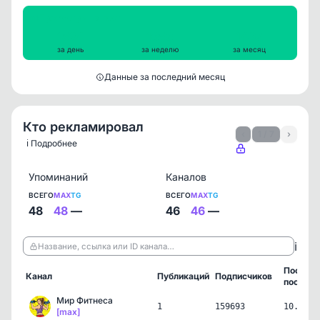
Просмотры на пост
1524
1656
1497
за день
за неделю
за месяц
Данные за последний месяц
Кто рекламировал
‹
1 / 7
›
ℹ️ Подробнее
Упоминаний
Каналов
ВСЕГО
MAX
TG
ВСЕГО
MAX
TG
48
48
—
46
46
—
ℹ️
Название, ссылка или ID канала…
Послед
Канал
Публикаций
Подписчиков
пост
Мир Фитнеса
1
159693
10.06.2
[max]