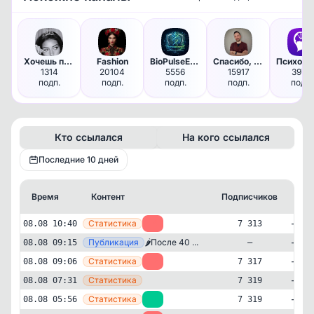
Хочешь примерить?
Fashion
BioPulseEnergy | Твой личный …
Спасибо, Док!
Пс
1314
20104
5556
15917
3979
подп.
подп.
подп.
подп.
подп.
Кто ссылался
На кого ссылался
Последние 10 дней
Время
Контент
Подписчиков
Кт
—
Статистика
08.08 10:40
-4
7 313
—
Публикация
🌶️После 40 ...
08.08 09:15
—
—
Статистика
08.08 09:06
-2
7 317
—
Статистика
08.08 07:31
7 319
—
Статистика
08.08 05:56
+1
7 319