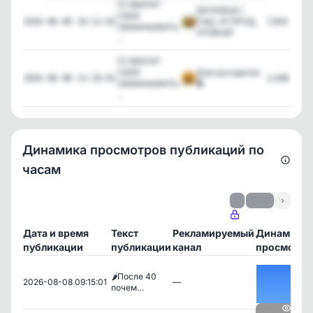
💥 ХВАТИТ
ДАЧНИЦА |
СЕБЯ
САД, ОГОРОД,
7,830
2026-06-09 10:12:02
ОБМАНЫВАТЬ:
УРОЖАЙ
...
💥 ХВАТИТ
СЕБЯ
Дом рукоделия
2,496
2026-06-08 13:10:01
ОБМАНЫВАТЬ:
🧶
...
Динамика просмотров публикаций по
часам
‹
1 / 3
›
Дата и время
Текст
Рекламируемый
Динамика
публикации
публикации
канал
просмотро
🌶️После 40
2026-08-08 09:15:01
—
почем…