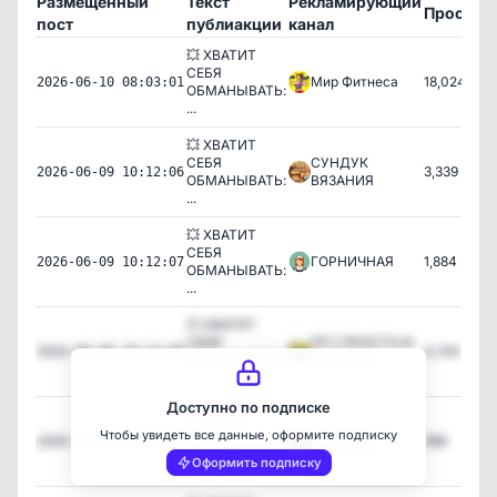
Размещенный
Текст
Рекламирующий
Просмот
пост
публиакции
канал
💥 ХВАТИТ
СЕБЯ
Мир Фитнеса
18,024
2026-06-10 08:03:01
ОБМАНЫВАТЬ:
...
💥 ХВАТИТ
СЕБЯ
СУНДУК
3,339
2026-06-09 10:12:06
ОБМАНЫВАТЬ:
ВЯЗАНИЯ
...
💥 ХВАТИТ
СЕБЯ
ГОРНИЧНАЯ
1,884
2026-06-09 10:12:07
ОБМАНЫВАТЬ:
...
💥 ХВАТИТ
СЕБЯ
ПП | ПРОСТО И
4,744
2026-06-09 10:12:05
ОБМАНЫВАТЬ:
ПОЛЕЗНО
...
Доступно по подписке
💥 ХВАТИТ
СЕБЯ
СТУДИЯ
Чтобы увидеть все данные, оформите подписку
998
2026-06-09 10:12:08
ОБМАНЫВАТЬ:
КРАСОТЫ
Оформить подписку
...