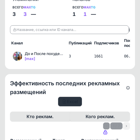
ВСЕГО
MAX
TG
ВСЕГО
MAX
TG
3
3
—
1
1
—
ℹ️
Название, ссылка или ID канала…
Послед
Канал
Публикаций
Подписчиков
пост
До и После похудения | Д…
3
1661
06.06.2
[max]
Эффективность последних рекламных
размещений
Excel
Кто реклам.
Кого реклам.
‹
1 / 7
›