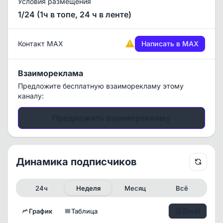
Условия размещения
1/24 (1ч в топе, 24 ч в ленте)
Контакт MAX
Написать в MAX
Взаимореклама
Предложите бесплатную взаиморекламу этому
каналу:
Предложить взаиморекламу
Динамика подписчиков
24ч
Неделя
Месяц
Всё
Excel
График
Таблица