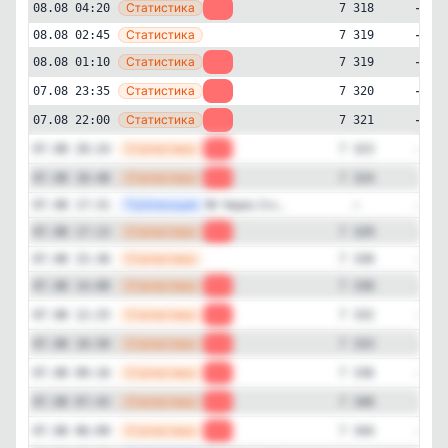
—
Статистика
08.08 04:20
-1
7 318
—
Статистика
08.08 02:45
7 319
—
Статистика
08.08 01:10
-1
7 319
—
Статистика
Здоровье
Мода и красота
07.08 23:35
-1
7 320
✕
☙ Анна Савина ❧
—
Статистика
07.08 22:00
-2
7 321
7'313
подписчиков
—
Статистика
07.08 20:24
-1
7 323
Подписчиков за 24 часа
—
Статистика
07.08 18:48
-5
7 324
-20
—
Публикация
🌺 Через 3 н...
07.08 17:31
—
Подписчиков за неделю
—
Статистика
07.08 17:13
-1
7 329
-109
—
Статистика
07.08 15:36
7 330
—
Статистика
Подписчиков за месяц
07.08 14:00
-2
7 330
-326
—
Статистика
07.08 12:25
-1
7 332
—
Статистика
07.08 10:50
-3
7 333
ER (Engagement Rate)
19%
—
Статистика
07.08 09:16
-4
7 336
—
Статистика
07.08 07:43
-4
7 340
Детальная динамика просмотров
—
Статистика
07.08 06:09
-1
7 344