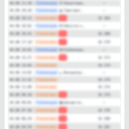
—
Публикация
🥬 Капустные...
04.08 21:20
—
—
Публикация
🔮 Таро прог...
04.08 20:20
—
—
Статистика
04.08 20:15
-4
16 264
—
Публикация
😍 Мясо по-ч...
04.08 20:02
—
—
Статистика
04.08 18:43
-2
16 268
—
Статистика
04.08 17:10
-3
16 270
—
Публикация
🤩 Рубленные...
04.08 16:02
—
—
Статистика
04.08 15:37
-1
16 273
—
Статистика
04.08 14:04
16 274
—
Публикация
🍳 Яичный ро...
04.08 13:02
—
—
Статистика
04.08 12:32
16 274
—
Статистика
04.08 11:00
16 274
—
Статистика
04.08 09:28
-2
16 274
—
Публикация
🥝 Десерт из...
04.08 09:02
—
—
Статистика
04.08 07:58
-4
16 276
—
Статистика
04.08 06:29
-1
16 280
—
Статистика
04.08 04:59
-2
16 281