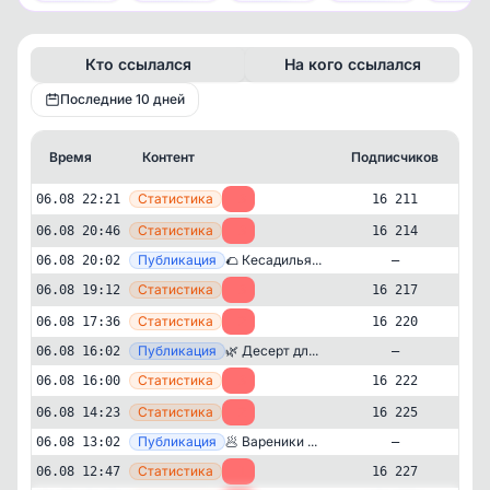
Кто ссылался
На кого ссылался
Последние 10 дней
Время
Контент
Подписчиков
Кт
—
Статистика
06.08 22:21
-3
16 211
—
Статистика
06.08 20:46
-3
16 214
—
Публикация
🌮 Кесадилья...
06.08 20:02
—
—
Статистика
06.08 19:12
-3
16 217
—
Статистика
06.08 17:36
-2
16 220
—
Публикация
🌿 Десерт дл...
06.08 16:02
—
—
Статистика
06.08 16:00
-3
16 222
—
Статистика
06.08 14:23
-2
16 225
—
Публикация
🥟 Вареники ...
06.08 13:02
—
Здоровье
Кулинария
✕
—
Статистика
06.08 12:47
-1
16 227
Мои ПП-рецепты