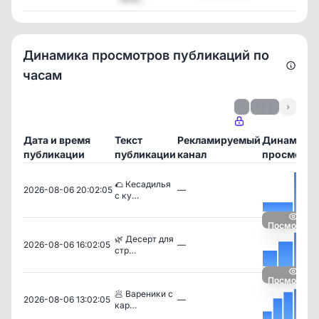
Динамика просмотров публикаций по
часам
‹
1 / 9
›
Дата и время
Текст
Рекламируемый
Динамика
публикации
публикации
канал
просмотро
🌮 Кесадилья
2026-08-06 20:02:05
—
с ку…
Посмотрет
🌿 Десерт для
2026-08-06 16:02:05
—
стр…
Посмотрет
🥟 Вареники с
2026-08-06 13:02:05
—
кар…