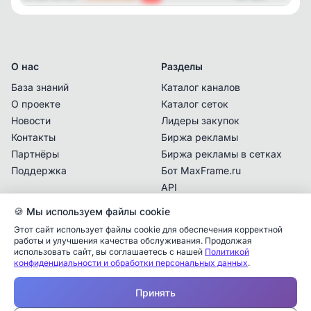
О нас
Разделы
База знаний
Каталог каналов
О проекте
Каталог сеток
Новости
Лидеры закупок
Контакты
Биржа рекламы
Партнёры
Биржа рекламы в сетках
Поддержка
Бот MaxFrame.ru
API
🍪 Мы используем файлы cookie
Документы
Этот сайт использует файлы cookie для обеспечения корректной
Политика
работы и улучшения качества обслуживания. Продолжая
конфиденциальности
использовать сайт, вы соглашаетесь с нашей
Политикой
конфиденциальности и обработки персональных данных
.
Пользовательское
Аналитика упоминаний
✕
соглашение
Принять
✕
✕
✕
✕
✕
Все
Telegram
MAX