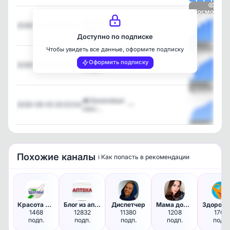
Посмотрет
🥞 Яблочно-
2026-08-06 10:00:10
—
апельс…
Доступно по подписке
Чтобы увидеть все данные, оформите подписку
Посмотрет
Перестаньте
Оформить подписку
2026-08-06 09:00:05
—
УРЕЗ…
Посмотрет
🧁 Банановые
2026-08-05 20:02:04
—
кекс…
Посмотрет
Похожие каналы
ℹ️ Как попасть в рекомендации
Красота Здоровья
Блог из аптеки
Диспетчер
Мама дома | Рецепты
1468
12832
11380
1208
1702
подп.
подп.
подп.
подп.
подп.