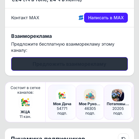
Контакт MAX
Написать в MAX
Взаимореклама
Предложите бесплатную взаиморекламу этому
каналу:
Предложить взаиморекламу
Состоит в сетке
каналов:
Моя Дача
Мое Рукоделие
Потаповы про Дачу!
54771
46305
20205
ЖЦА
подп.
подп.
подп.
11 кан.