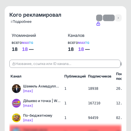
Кого рекламировал
‹
1 / 3
›
ℹ️ Подробнее
Упоминаний
Каналов
ВСЕГО
MAX
TG
ВСЕГО
MAX
TG
18
18
—
18
18
—
ℹ️
Название, ссылка или ID канала…
Послед
Канал
Публикаций
Подписчиков
пост
Шамиль Ахмадуллин | УМНО…
1
18938
20.07.2
[max]
Дёшево и точка | Wildber…
1
167210
12.07.2
[max]
По-бюджетному
1
94459
02.07.2
[max]
Удачная дача