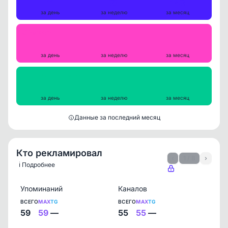
11
37
143
за день
за неделю
за месяц
Репосты
0
0
0
за день
за неделю
за месяц
Просмотры на пост
3102
3202
3443
за день
за неделю
за месяц
Данные за последний месяц
Кто рекламировал
‹
1 / 8
›
ℹ️ Подробнее
Упоминаний
Каналов
ВСЕГО
MAX
TG
ВСЕГО
MAX
TG
59
59
—
55
55
—