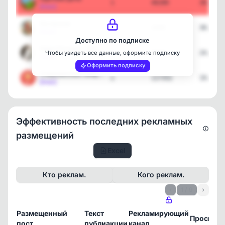
1
46280
30.06.2
[max]
На пенсии
1
3359
30.06.2
[max]
Доступно по подписке
Надя Пахирко. Похудей с …
1
9934
24.06.2
Чтобы увидеть все данные, оформите подписку
[max]
Оформить подписку
Современные лайфхаки
1
117352
19.06.2
[max]
Эффективность последних рекламных
размещений
Excel
Кто реклам.
Кого реклам.
‹
1 / 9
›
Размещенный
Текст
Рекламирующий
Просмот
пост
публиакции
канал