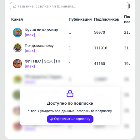
ℹ️
Название, ссылка или ID канала…
Послед
Канал
Публикаций
Подписчиков
пост
Кухня по карману
1
50070
21.06.2
[max]
По-домашнему
1
111916
21.06.2
[max]
ФИТНЕС | ЗОЖ | ПП
1
41160
19.06.2
[max]
ПП рецепты | Худеем Сего…
1
119007
19.06.2
[max]
ПП САЛАТЫ ЗАКУСКИ
1
67481
19.06.2
[max]
Доступно по подписке
ПП Десерты | Сладость в …
1
11615
19.06.2
Чтобы увидеть все данные, оформите подписку
[max]
Оформить подписку
Экспресс ПП | Полезные …
1
15117
19.06.2
[max]