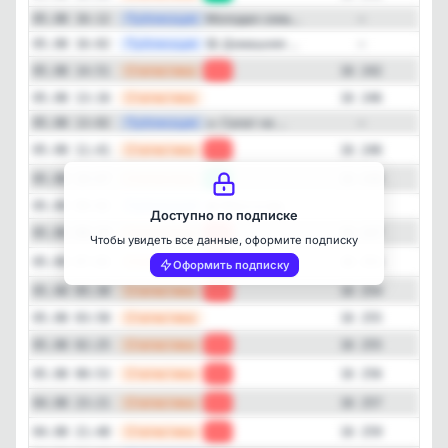
—
Публикация
Молодая семь...
05.08 16:12
—
—
Публикация
😋 Домашняя ...
05.08 16:02
—
—
Статистика
05.08 14:51
-4
16 242
—
Статистика
05.08 13:16
16 246
—
Публикация
🥗 Салат на ...
05.08 13:02
—
Закрыть
—
Статистика
05.08 11:41
-2
16 246
—
Статистика
05.08 10:07
+1
16 248
—
Публикация
🍯 Мясо в ме...
05.08 09:02
—
Доступно по подписке
—
Статистика
05.08 08:34
-4
16 247
Чтобы увидеть все данные, оформите подписку
—
Статистика
05.08 07:02
-3
16 251
Оформить подписку
—
Статистика
05.08 05:30
-1
16 254
—
Статистика
05.08 03:58
16 255
—
Статистика
05.08 02:25
-1
16 255
—
Статистика
05.08 00:53
-1
16 256
—
Статистика
04.08 23:21
-2
16 257
—
Статистика
04.08 21:48
-5
16 259