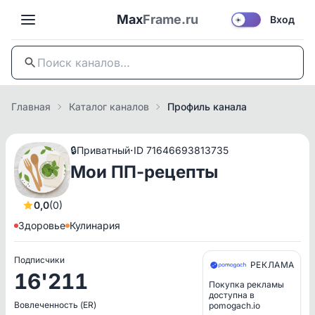
Max
Frame.ru
Вход
☀️
Главная
Каталог каналов
Профиль канала
·
🔒
Приватный
ID 71646693813735
Мои ПП-рецепты
0,0
(0)
Здоровье
Кулинария
Подписчики
РЕКЛАМА
16'211
Покупка рекламы
доступна в
Вовлеченность (ER)
pomogach.io