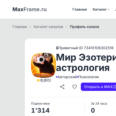
Max
Frame.ru
Главная
Каталог
Главная
Каталог каналов
Профиль канала
·
🔒
Приватный
ID 73410106302516
Мир Эзотери
астрология
Авторский
Психология
0,0
(0)
Открыть в MAX
Подписчики
За 24 часа
1'314
0