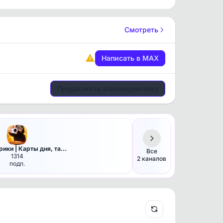
Смотреть
Написать в MAX
Предложить взаиморекламу
рики | Карты дня, та…
Все
1314
2 каналов
подп.