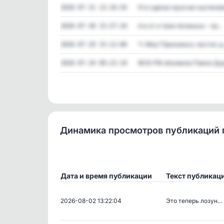
Кто сделал мужчин нытиками,
2026-07-31 13:16:54
А в от и твоя печенька - пр...
2026-07-30 15:57:34
🐾 Мяу! Признаюсь честно: д.
2026-07-29 15:12:06
ФСБ РФ объявила Павла Дуро
2026-07-29 09:22:19
Динамика просмотров публикаций 
Дата и время публикации
Текст публикац
2026-08-02 13:22:04
Это теперь лозун…