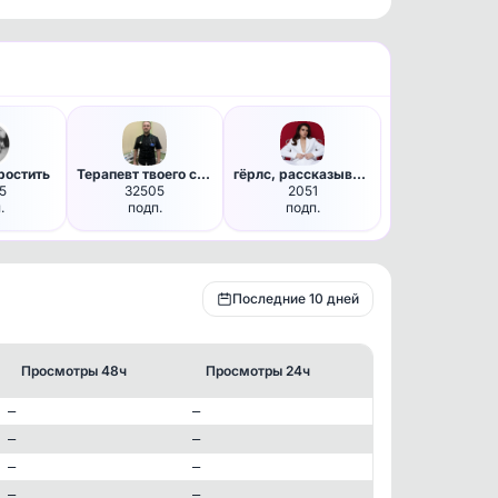
ростить
Терапевт твоего сердца
гёрлс, рассказываю
5
32505
2051
.
подп.
подп.
Последние 10 дней
Просмотры 48ч
Просмотры 24ч
—
—
—
—
—
—
—
—