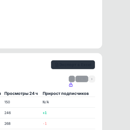
Экспорт в Excel
‹
1 / 15
›
ы
Просмотры 24 ч
Прирост подписчиков
150
N/A
246
+1
268
-1