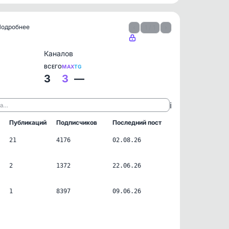
 Подробнее
‹
1 / 1
›
Каналов
ВСЕГО
MAX
TG
3
3
—
ℹ️
ла…
Публикаций
Подписчиков
Последний пост
21
4176
02.08.26
2
1372
22.06.26
1
8397
09.06.26