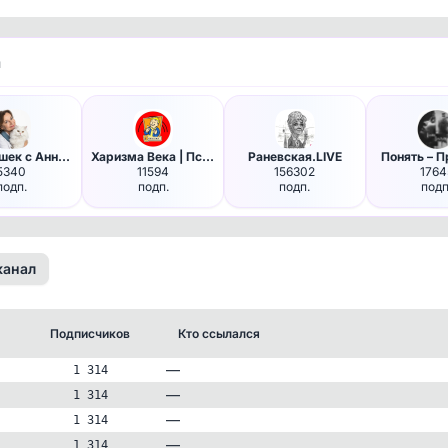
и
Доступно по подписке
Чтобы увидеть все данные, оформите подписку
Оформить подписку
Язык кошек с Анной Беловой
Харизма Века | Психология
Раневская.LIVE
Понять – П
5340
11594
156302
1764
подп.
подп.
подп.
подп
канал
Подписчиков
Кто ссылался
—
1 314
—
1 314
—
1 314
—
1 314