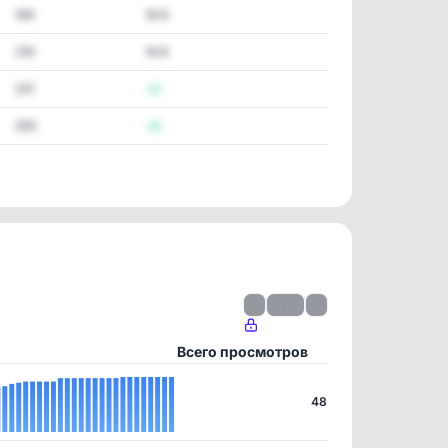
184
N/A
216
N/A
231
+1
293
+1
‹
1 / 1
›
Всего просмотров
48