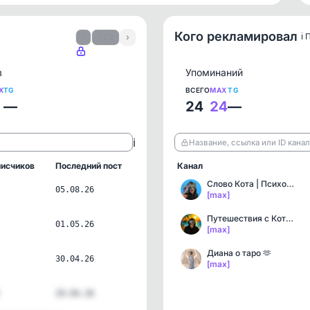
Кого рекламировал
ℹ️
‹
1 / 2
›
в
Упоминаний
X
TG
ВСЕГО
MAX
TG
—
24
24
—
ℹ️
Название, ссылка или ID кана
исчиков
Последний пост
Канал
Слово Кота | Психология,…
05.08.26
[max]
Путешествия с Котом
01.05.26
[max]
Диана о таро 🫶
30.04.26
[max]
29.04.26