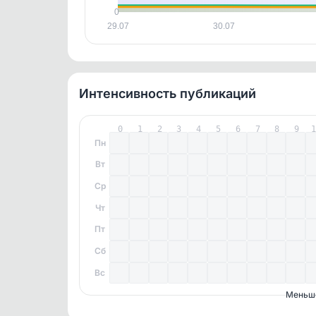
0
29.07
30.07
Интенсивность публикаций
0
1
2
3
4
5
6
7
8
9
Пн
Вт
Ср
Чт
Пт
Сб
Вс
Меньш