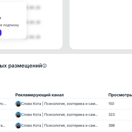
29.04.26
е
29.04.26
те подписку
22.04.26
ных размещений
Рекламирующий канал
Просмотр
с...
Слово Кота | Психология, эзотерика и сам...
150
Слово Кота | Психология, эзотерика и сам...
323
...
Слово Кота | Психология, эзотерика и сам...
398