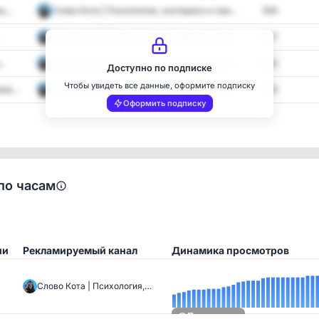
...
Слово Кота | Психология, эзотерика и сам...
334
Слово Кота | Психология, эзотерика и сам...
347
..
Слово Кота | Психология, эзотерика и сам...
383
Доступно по подписке
Чтобы увидеть все данные, оформите подписку
в...
Слово Кота | Психология, эзотерика и сам...
353
Оформить подписку
по часам
ии
Рекламируемый канал
Динамика просмотров
Слово Кота | Психология,…
Посмотреть