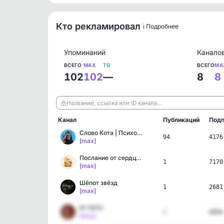
Кто рекламировал
ℹ️ Подробнее
Упоминаний
Канало
ВСЕГО
MAX
TG
ВСЕГО
MA
102
102
—
8
8
Название, ссылка или ID канала…
Канал
Публикаций
Подп
Слово Кота | Психология,…
94
4176
[max]
Послание от сердца 💌
1
7170
[max]
Шёпот звёзд
1
2681
[max]
RI TAPO
1
8880
[max]