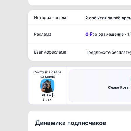
История канала
2 события за всё вре
0 ₽
·
Реклама
за размещение
1
Взаимореклама
Предложите бесплатн
Состоит в сетке
каналов:
Слово Кота |
ЖЦА |
Психология,
2 кан.
эзотерика и
саморазвитие
Динамика подписчиков