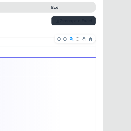
Всё
Экспорт в Excel
✕
✕
. По
ность