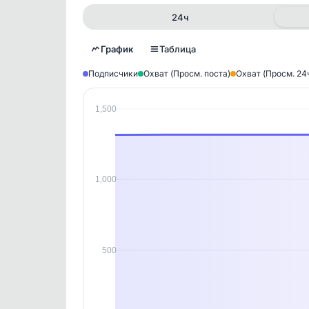
24ч
График
Таблица
Подписчики
Охват (Просм. поста)
Охват (Просм. 24
1,500
Исто
В этом
этим д
Войдите
, чтобы оста
контен
1,000
500