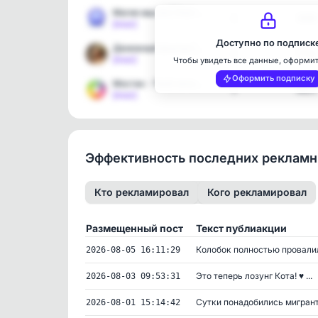
Магия мысли | Эзотерика …
1
3696
[max]
Доступно по подписк
Денежный фонтан | Подсо…
1
7722
[max]
Чтобы увидеть все данные, оформи
Оформить подписку
Мостик - Твой личный ГОР…
1
8825
[max]
Эффективность последних реклам
Кто рекламировал
Кого рекламировал
Размещенный пост
Текст публиакции
Колобок полностью провалил
2026-08-05 16:11:29
Это теперь лозунг Кота! ♥ ...
2026-08-03 09:53:31
Сутки понадобились мигранта
2026-08-01 15:14:42