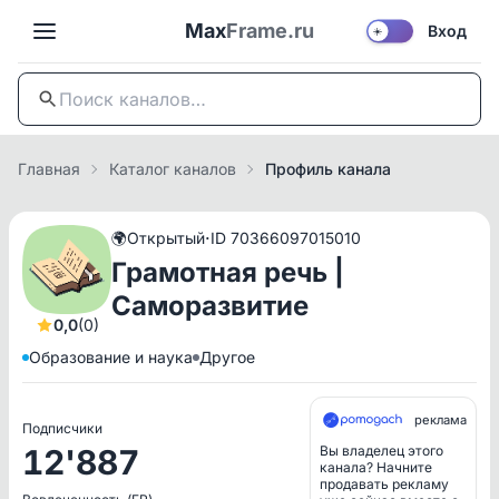
Max
Frame.ru
Вход
☀️
Главная
Каталог каналов
Профиль канала
·
🌍
Открытый
ID 70366097015010
Грамотная речь |
Саморазвитие
0,0
(0)
Образование и наука
Другое
реклама
Подписчики
12'887
Вы владелец этого
канала? Начните
продавать рекламу