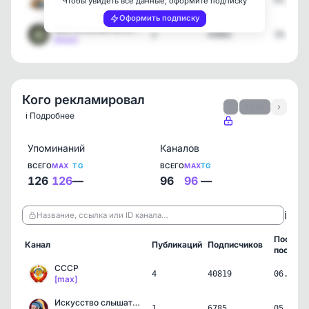
2
11068
03.08.2
Чтобы увидеть все данные, оформите подписку
[max]
Оформить подписку
Мистическая История
2
43681
19.07.2
[max]
Кого рекламировал
‹
1 / 14
›
ℹ️ Подробнее
Упоминаний
Каналов
ВСЕГО
MAX
TG
ВСЕГО
MAX
TG
126
126
—
96
96
—
ℹ️
Название, ссылка или ID канала…
Послед
Канал
Публикаций
Подписчиков
пост
СССР
4
40819
06.08.2
[max]
Искусство слышать | Карт…
1
6785
05.08.2