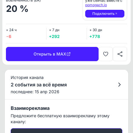
Вовлеченность (ER)
уже сейчас вместе с
pomogach.io
20 %
Подключить
+ 24 ч
+ 7 дн
+ 30 дн
-6
+292
+778
Открыть в MAX
История канала
2 события за всё время
последнее: 15 апр 2026
Взаимореклама
Предложите бесплатную взаиморекламу этому
каналу: