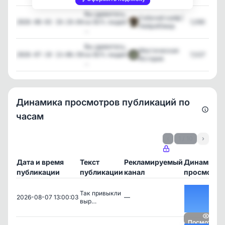
Вы удивитесь,
Собачий кайф |
но 92% людей
1,090
2026-08-03 19:19:04
НейроЮмор
...
Вы удивитесь,
Мистическая
но 92% людей
7,027
2026-07-19 13:06:50
История
...
Динамика просмотров публикаций по
часам
‹
1 / 10
›
Дата и время
Текст
Рекламируемый
Динамика
публикации
публикации
канал
просмотро
Так привыкли
2026-08-07 13:00:03
—
выр…
Посмотреть