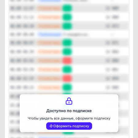
—
Статистика
06.08 12:47
+9
12 889
—
Статистика
06.08 11:12
+7
12 880
—
Статистика
06.08 09:39
+2
12 873
—
Публикация
У каждого из...
06.08 08:40
—
—
Статистика
06.08 08:07
+7
12 871
—
Статистика
06.08 06:34
+4
12 864
—
Статистика
06.08 05:01
-1
12 860
—
Статистика
06.08 03:29
+2
12 861
Закрыть
—
Статистика
06.08 01:55
-1
12 859
—
Статистика
06.08 00:22
+3
12 860
—
Статистика
05.08 22:47
+1
12 857
—
Статистика
05.08 21:13
+7
12 856
Доступно по подписке
—
Публикация
У слов, заим...
05.08 20:00
—
Чтобы увидеть все данные, оформите подписку
—
Статистика
05.08 19:34
+24
12 849
Оформить подписку
—
Статистика
05.08 18:00
+12
12 825