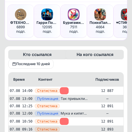
⚙️ТЕХНОЛОГИЯ⚙️
Гарри Поттер🪄
Буригами | Бумажные поделки О…
ПсихоПалитра
6899
12095
7511
4664
3698
подп.
подп.
подп.
подп.
подп.
Кто ссылался
На кого ссылался
Последние 10 дней
Время
Контент
Подписчиков
К
—
Статистика
07.08 14:00
-4
12 887
—
Публикация
Так привыкли...
07.08 13:00
—
—
Статистика
07.08 12:25
12 891
—
Публикация
Мука и кипят...
07.08 12:00
—
—
Статистика
07.08 10:50
-2
12 891
—
Статистика
07.08 09:16
12 893