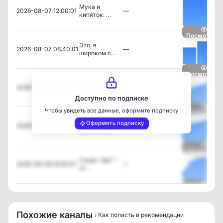
Мука и
2026-08-07 12:00:01
—
кипяток: …
Посмотреть
Это, в
2026-08-07 08:40:01
—
широком с…
Посмотреть
Так мы
2026-08-06 20:00:01
—
говорим о…
Доступно по подписке
Чтобы увидеть все данные, оформите подписку
Посмотреть
Самый
Оформить подписку
2026-08-06 19:00:03
СССР
трагически…
Посмотреть
Слово "фиг" -
2026-08-06 15:50:01
—
эт…
Посмотреть
Похожие каналы
ℹ️ Как попасть в рекомендации