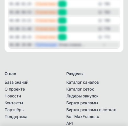
—
Статистика
05.08 02:25
+2
12 785
—
Статистика
05.08 00:53
+3
12 783
—
Статистика
04.08 23:21
+2
12 780
—
Статистика
04.08 21:48
+6
12 778
—
Статистика
04.08 20:15
+4
12 772
—
Публикация
Этим словом ...
04.08 20:00
—
О нас
Разделы
База знаний
Каталог каналов
О проекте
Каталог сеток
Новости
Лидеры закупок
Контакты
Биржа рекламы
Партнёры
Биржа рекламы в сетках
Поддержка
Бот MaxFrame.ru
API