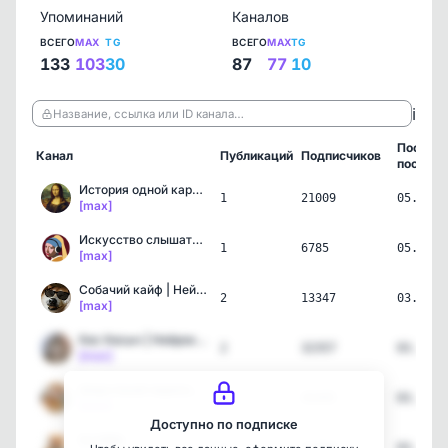
Упоминаний
Каналов
ВСЕГО
MAX
TG
ВСЕГО
MAX
TG
133
103
30
87
77
10
ℹ️
Название, ссылка или ID канала…
Послед
Канал
Публикаций
Подписчиков
пост
История одной картины | …
1
21009
05.08.2
[max]
Искусство слышать | Карт…
1
6785
05.08.2
[max]
Собачий кайф | НейроЮмор
2
13347
03.08.2
[max]
Кис Кисыч | Нейрокотики
2
32357
03.08.2
[max]
Шерстяной переполох
2
45495
03.08.2
[max]
Доступно по подписке
КотИИк