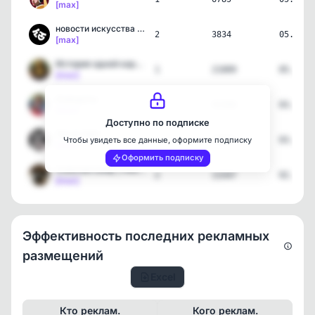
[max]
новости искусства и куль…
2
3834
05.08.2
[max]
История одной картины | …
1
21009
05.08.2
[max]
Анекдоты
3
91568
03.08.2
[max]
Доступно по подписке
Лихие 90е
3
26827
03.08.2
Чтобы увидеть все данные, оформите подписку
[max]
Оформить подписку
Собачий кайф | НейроЮмор
2
13347
02.08.2
[max]
Эффективность последних рекламных
размещений
Excel
Кто реклам.
Кого реклам.