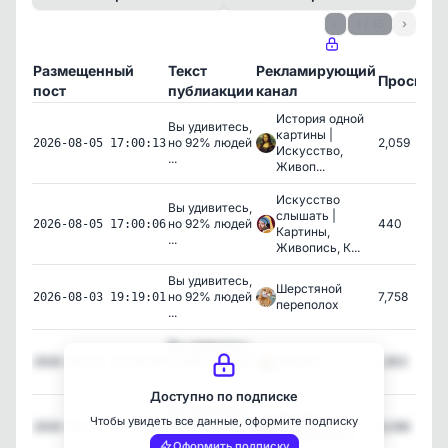
‹
1 / 15
›
Размещенный
Текст
Рекламирующий
Просмот
пост
публиакции
канал
История одной
Вы удивитесь,
картины |
но 92% людей
2,059
2026-08-05 17:00:13
Искусство,
...
Живоп...
Искусство
Вы удивитесь,
слышать |
но 92% людей
440
2026-08-05 17:00:06
Картины,
...
Живопись, К...
Вы удивитесь,
Шерстяной
но 92% людей
7,758
2026-08-03 19:19:01
переполох
...
Вы удивитесь,
но 92% людей
КотИИк
1,953
2026-08-03 19:19:02
...
Доступно по подписке
Вы удивитесь,
Кис Кисыч |
Чтобы увидеть все данные, оформите подписку
но 92% людей
6,086
2026-08-03 19:19:03
Нейрокотики
...
Оформить подписку